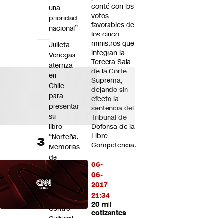
contó con los
una
votos
prioridad
favorables de
nacional”
los cinco
ministros que
Julieta
integran la
Venegas
Tercera Sala
aterriza
de la Corte
en
Suprema,
Chile
dejando sin
para
efecto la
presentar
sentencia del
su
Tribunal de
libro
Defensa de la
Libre
“Norteña.
Competencia.
Memorias
de
06-
un
06-
comienzo”
2017
en
21:34
el
20 mil
Centro
cotizantes