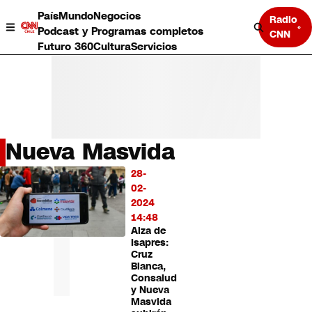
País
Mundo
Negocios
Radio
Podcast y Programas completos
CNN
Futuro 360
Cultura
Servicios
Nueva Masvida
País
28-
LO
Mundo
02-
MÁS
Negocios
2024
LEÍDO
Deportes
14:48
Alza de
Programas completos
Isapres:
Cultura
Cruz
Servicios
Blanca,
Bits
Consalud
y Nueva
CNN Data
Masvida
CNN tiempo