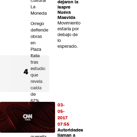
Cultural
dejaron la
La
Isapre
Nueva
Moneda
Masvida
Movimiento
Orrego
estaría por
defiende
debajo de
obras
lo
en
esperado.
Plaza
Italia
tras
estudio
que
revela
caída
de
67%
03-
en
05-
velocidad
2017
vehicular
07:55
Una
Autoridades
llaman a
querella