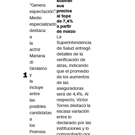
subirán
Futuro 360
“Genera
sus
precios
expectación”:
Opinión
al tope
Medio
de 7,4%
especializado
a partir
destaca
de marzo
a
La
Superintendencia
la
de Salud entregó
actriz
detalles de la
Mariana
verificación de
di
alzas, indicando
Girolamo
que el promedio
y
de los aumentos
la
de las
incluye
aseguradoras
entre
será de 4,4%. Al
respecto, Víctor
las
Torres destacó la
posibles
escasa variación
candidatas
entre lo
a
declarado por las
los
instituciones y lo
Premios
comprobado por