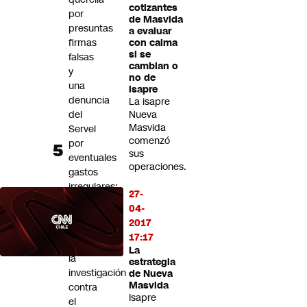
cotizantes
por
de Masvida
presuntas
a evaluar
firmas
con calma
si se
falsas
cambian o
y
no de
una
isapre
denuncia
La isapre
del
Nueva
Masvida
Servel
comenzó
por
sus
eventuales
operaciones.
gastos
irregulares:
27-
Esto
04-
se
2017
sabe
17:17
de
La
la
estrategia
investigación
de Nueva
Masvida
contra
Isapre
el