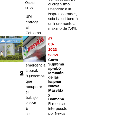
Oscar
el organismo.
2027
Respecto a la
Isapres cerradas,
UDI
solo Isalud tendrá
entrega
un incremento al
al
máximo de 7,4%.
Gobierno
20
27-
propuestas
03-
para
2023
enfrentar
23:59
la
Corte
Suprema
emergencia
aprobó
laboral:
la fusión
“Queremos
de las
que
isapres
Nueva
recuperar
Masvida
el
y
trabajo
Colmena
vuelva
El recurso
a
interpuesto
por Nexus
ser