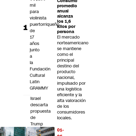
Consumo
Futuro 360
mil
promedio
anual
para
Opinión
alcanza
violinista
los 1,6
puertorriqueño
kilos por
de
persona
17
El mercado
norteamericano
años
se mantiene
junto
como el
a
principal
la
destino del
Fundación
producto
Cultural
nacional,
Latin
impulsado por
GRAMMY
una logística
eficiente y la
Israel
alta valoración
descarta
de los
propuesta
consumidores
de
locales.
Trump
01-
para