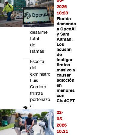
06-
Gaza:
2026
Netanyahu
18:28
mantiene
Florida
exigencia
demanda
de
a OpenAI
desarme
y Sam
total
Altman:
Los
de
acusan
Hamás
de
instigar
Escolta
tiroteo
del
masivo y
exministro
causar
Luis
adicción
en
Cordero
menores
frustra
con
portonazo
ChatGPT
a
disparos
22-
en
05-
Vitacura:
2026
Persecución
10:31