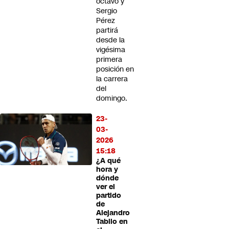
octavo y
Sergio
Pérez
partirá
desde la
vigésima
primera
posición en
la carrera
del
domingo.
23-
03-
2026
15:18
¿A qué
hora y
dónde
ver el
partido
de
Alejandro
Tabilo en