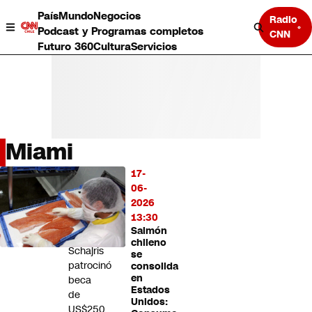
País
Mundo
Negocios
Radio
Podcast y Programas completos
CNN
Futuro 360
Cultura
Servicios
Miami
País
17-
LO
Mundo
06-
MÁS
Negocios
2026
LEÍDO
Deportes
13:30
Salmón
Programas completos
Noel
chileno
Cultura
Schajris
se
Servicios
patrocinó
consolida
Bits
en
beca
Estados
CNN Data
de
Unidos:
CNN tiempo
US$250