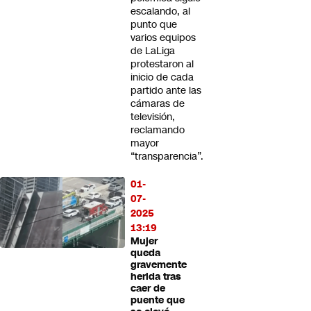
escalando, al
punto que
varios equipos
de LaLiga
protestaron al
inicio de cada
partido ante las
cámaras de
televisión,
reclamando
mayor
“transparencia”.
01-
07-
2025
13:19
Mujer
queda
gravemente
herida tras
caer de
puente que