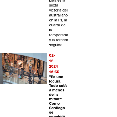
Esta es la
sexta
victoria del
australiano
en la F1, la
cuarta de
la
temporada
y la tercera
seguida.
02-
12-
2024
16:55
"Es una
locura.
Todo está
a menos
de la
mitad":
Cómo
Santiago
se
convirtió