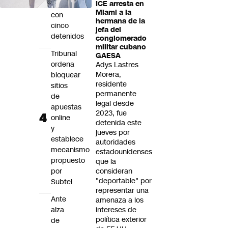
terminó
ICE arresta en
Miami a la
con
hermana de la
cinco
jefa del
detenidos
conglomerado
militar cubano
Tribunal
GAESA
ordena
Adys Lastres
Morera,
bloquear
residente
sitios
permanente
de
legal desde
apuestas
2023, fue
online
detenida este
y
jueves por
establece
autoridades
mecanismo
estadounidenses
propuesto
que la
por
consideran
"deportable" por
Subtel
representar una
Ante
amenaza a los
alza
intereses de
política exterior
de