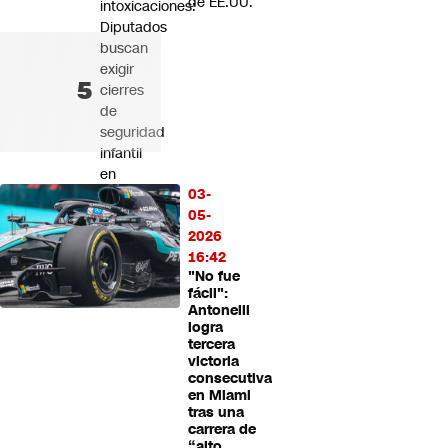
de EE.UU.
intoxicaciones:
Diputados
buscan
exigir
cierres
de
seguridad
infantil
en
03-
líquidos
05-
de
2026
vapeo
16:42
"No fue
fácil":
Antonelli
logra
tercera
victoria
consecutiva
en Miami
tras una
carrera de
“alto