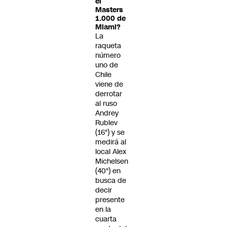
el
Masters
1.000 de
Miami?
La
raqueta
número
uno de
Chile
viene de
derrotar
al ruso
Andrey
Rublev
(16°) y se
medirá al
local Alex
Michelsen
(40°) en
busca de
decir
presente
en la
cuarta