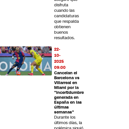
disfruta
cuando las
candidaturas
que respalda
obtienen
buenos
resultados.
22-
10-
2025
09:00
Cancelan el
Barcelona vs
Villarreal en
Miami por la
"incertidumbre
generada en
España en las
últimas
semanas"
Durante los
últimos días, la
polémica siguió