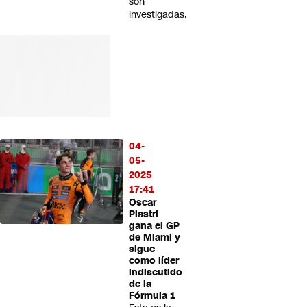
son
investigadas.
04-
05-
2025
17:41
Oscar
Piastri
gana el GP
de Miami y
sigue
como líder
indiscutido
de la
Fórmula 1