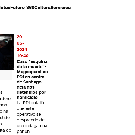
letos
Futuro 360
Cultura
Servicios
20-
MÁS
05-
O
2024
10:40
Caso "esquina
de la muerte":
Megaoperativo
PDI en centro
de Santiago
deja dos
is
detenidos por
homicidio
rdero
La PDI detalló
irma
que este
e ha
operativo se
istido
desprende de
a
una indagatoria
alta de
por un