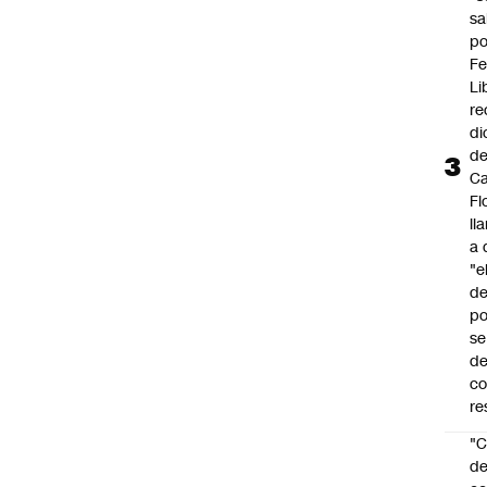
sa
po
Fe
Li
re
di
d
Ca
Fl
ll
a 
"e
d
po
se
de
c
re
"C
d