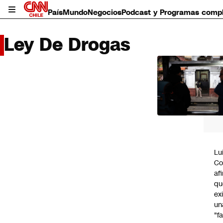
País
Mundo
Negocios
Podcast y Programas comp
Ley De Drogas
LO 
LEÍD
País
Mundo
Negocios
Deportes
Programas completos
Lu
Cultura
Co
Servicios
af
Bits
qu
CNN Data
ex
CNN tiempo
un
Futuro 360
"f
Opinión