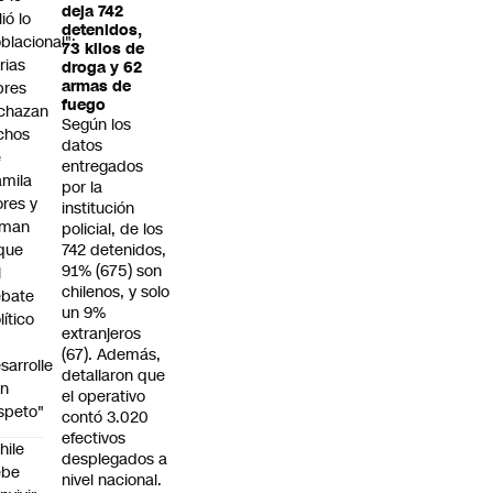
deja 742
lió lo
detenidos,
blacional":
73 kilos de
rias
droga y 62
armas de
bres
fuego
chazan
Según los
chos
datos
e
entregados
mila
por la
ores y
institución
aman
policial, de los
que
742 detenidos,
91% (675) son
l
chilenos, y solo
ebate
un 9%
lítico
extranjeros
(67). Además,
sarrolle
detallaron que
on
el operativo
speto"
contó 3.020
efectivos
hile
desplegados a
ebe
nivel nacional.