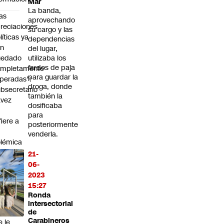
Mar
La banda,
as
aprovechando
reciaciones
su cargo y las
líticas ya
dependencias
an
del lugar,
uedado
utilizaba los
fardos de paja
ompletamente
para guardar la
peradas":
droga, donde
bsecretario
también la
avez
dosificaba
para
fiere a
posteriormente
venderla.
lémica
n el
21-
nador
06-
uella
2023
15:27
eñora
Ronda
e
intersectorial
ria" y
de
Carabineros
e le