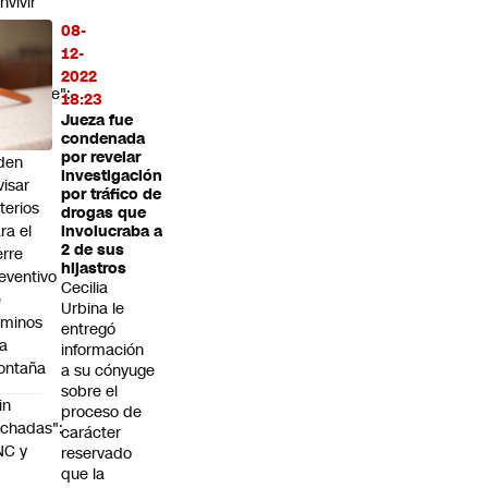
nvivir
n la
08-
eve y
12-
o
2022
ralizarse":
18:23
ntros
Jueza fue
 ski
condenada
por revelar
den
investigación
visar
por tráfico de
iterios
drogas que
ra el
involucraba a
2 de sus
erre
hijastros
eventivo
Cecilia
e
Urbina le
aminos
entregó
la
información
ontaña
a su cónyuge
sobre el
in
proceso de
chadas":
carácter
NC y
reservado
que la