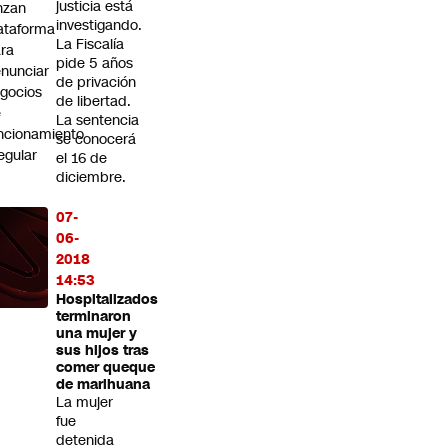
justicia está
nzan
investigando.
ataforma
La Fiscalía
ra
pide 5 años
nunciar
de privación
gocios
de libertad.
e
La sentencia
ncionamiento
se conocerá
regular
el 16 de
diciembre.
07-
06-
2018
14:53
Hospitalizados
terminaron
una mujer y
sus hijos tras
comer queque
de marihuana
La mujer
fue
detenida