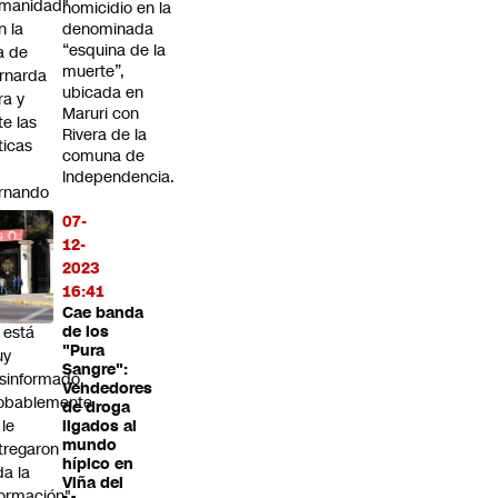
manidad"
homicidio en la
n la
denominada
“esquina de la
ja de
muerte”,
rnarda
ubicada en
ra y
Maruri con
te las
Rivera de la
íticas
comuna de
Independencia.
rnando
bat
07-
bre la
12-
stión
2023
l caso
16:41
sponde:
Cae banda
l está
de los
"Pura
uy
Sangre":
sinformado,
Vendedores
obablemente
de droga
 le
ligados al
mundo
tregaron
hípico en
da la
Viña del
formación"