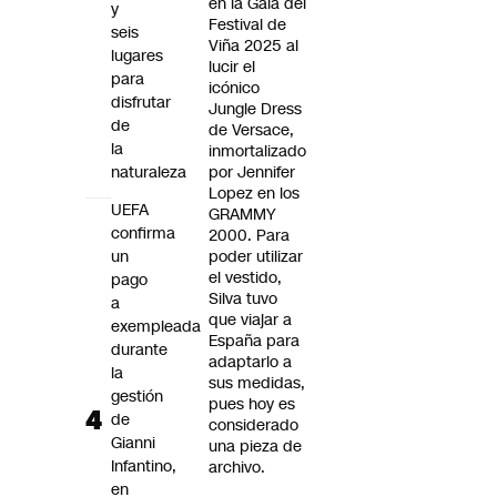
en la Gala del
y
Festival de
seis
Viña 2025 al
lugares
lucir el
para
icónico
disfrutar
Jungle Dress
de
de Versace,
la
inmortalizado
naturaleza
por Jennifer
Lopez en los
UEFA
GRAMMY
confirma
2000. Para
un
poder utilizar
el vestido,
pago
Silva tuvo
a
que viajar a
exempleada
España para
durante
adaptarlo a
la
sus medidas,
gestión
pues hoy es
de
considerado
Gianni
una pieza de
Infantino,
archivo.
en