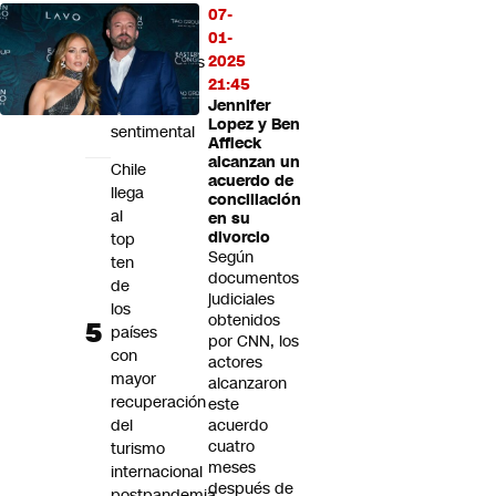
07-
medio
01-
de
2025
desmentidos
21:45
sobre
Jennifer
relación
Lopez y Ben
sentimental
Affleck
alcanzan un
Chile
acuerdo de
llega
conciliación
al
en su
divorcio
top
Según
ten
documentos
de
judiciales
los
obtenidos
países
por CNN, los
con
actores
mayor
alcanzaron
recuperación
este
del
acuerdo
cuatro
turismo
meses
internacional
después de
postpandemia