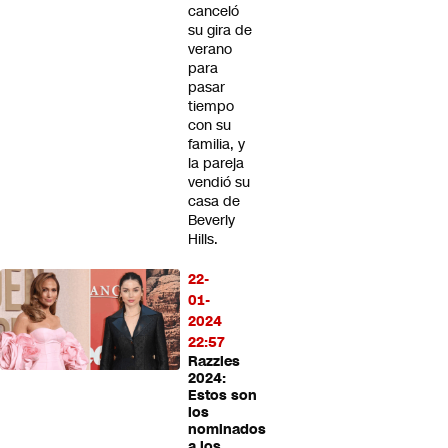
canceló
su gira de
verano
para
pasar
tiempo
con su
familia, y
la pareja
vendió su
casa de
Beverly
Hills.
22-
01-
2024
22:57
Razzies
2024:
Estos son
los
nominados
a los