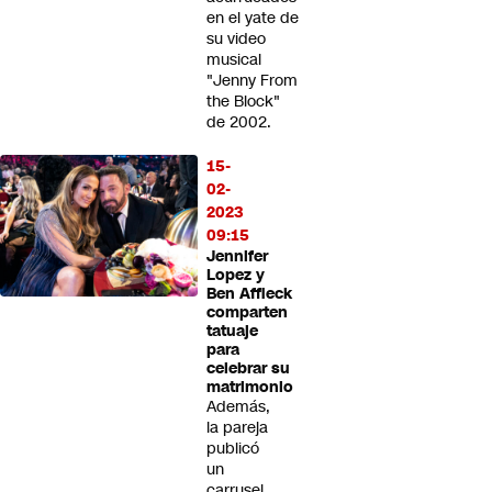
en el yate de
su video
musical
"Jenny From
the Block"
de 2002.
15-
02-
2023
09:15
Jennifer
Lopez y
Ben Affleck
comparten
tatuaje
para
celebrar su
matrimonio
Además,
la pareja
publicó
un
carrusel