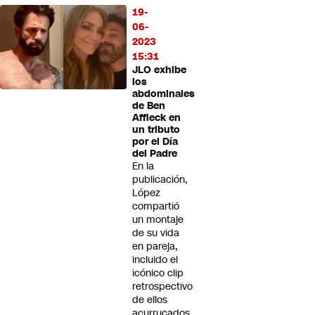
19-
06-
2023
15:31
JLO exhibe
los
abdominales
de Ben
Affleck en
un tributo
por el Día
del Padre
En la
publicación,
López
compartió
un montaje
de su vida
en pareja,
incluido el
icónico clip
retrospectivo
de ellos
acurrucados