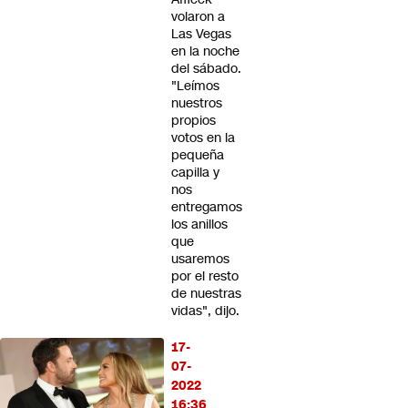
volaron a
Las Vegas
en la noche
del sábado.
"Leímos
nuestros
propios
votos en la
pequeña
capilla y
nos
entregamos
los anillos
que
usaremos
por el resto
de nuestras
vidas", dijo.
17-
07-
2022
16:36