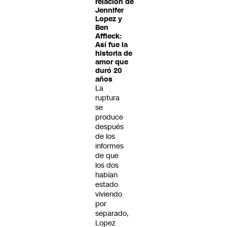
relación de
Jennifer
Lopez y
Ben
Affleck:
Así fue la
historia de
amor que
duró 20
años
La
ruptura
se
produce
después
de los
informes
de que
los dos
habían
estado
viviendo
por
separado,
Lopez