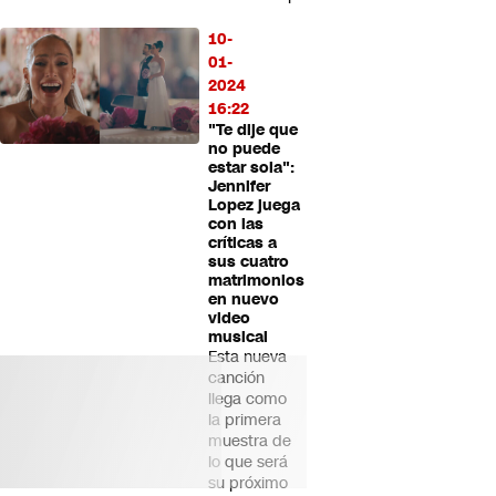
10-
01-
2024
16:22
"Te dije que
no puede
estar sola":
Jennifer
Lopez juega
con las
críticas a
sus cuatro
matrimonios
en nuevo
video
musical
Esta nueva
canción
llega como
la primera
muestra de
lo que será
su próximo