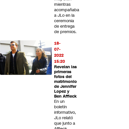
mientras
acompañaba
a JLo en la
ceremonia
de entrega
de premios.
18-
07-
2022
15:20
Revelan las
primeras
fotos del
matrimonio
de Jennifer
Lopez y
Ben Affleck
En un
boletín
informativo,
JLo relató
que junto a
Affleck