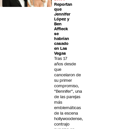
Reportan
que
Jennifer
López y
Ben
Affleck
se
habrían
casado
en Las
Vegas
Tras 17
años desde
que
cancelaron de
su primer
compromiso,
"Bennifer", una
de las parejas
más
emblemáticas
de la escena
hollywoodense,
contrajo