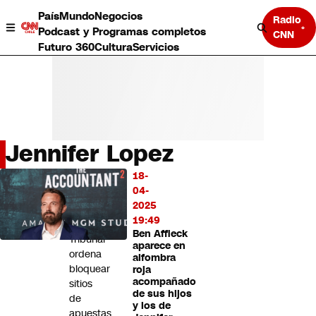
País
Mundo
Negocios
Radio
Podcast y Programas completos
CNN
Futuro 360
Cultura
Servicios
Jennifer Lopez
País
18-
LO
Mundo
04-
MÁS
Negocios
2025
LEÍDO
Deportes
19:49
Ben Affleck
Programas completos
Tribunal
aparece en
Cultura
ordena
alfombra
Servicios
bloquear
roja
Bits
acompañado
sitios
de sus hijos
CNN Data
de
y los de
CNN tiempo
apuestas