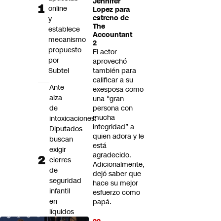
Jennifer
Futuro 360
online
Lopez para
estreno de
y
Opinión
The
establece
Accountant
mecanismo
2
propuesto
El actor
por
aprovechó
Subtel
también para
calificar a su
Ante
exesposa como
alza
una “gran
de
persona con
mucha
intoxicaciones:
integridad” a
Diputados
quien adora y le
buscan
está
exigir
agradecido.
cierres
Adicionalmente,
de
dejó saber que
seguridad
hace su mejor
infantil
esfuerzo como
en
papá.
líquidos