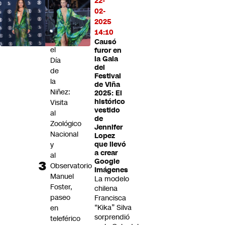
22-
de
02-
vapeo
2025
Panoramas
14:10
por
Causó
el
furor en
la Gala
Día
del
de
Festival
la
de Viña
Niñez:
2025: El
histórico
Visita
vestido
al
de
Zoológico
Jennifer
Nacional
Lopez
y
que llevó
a crear
al
Google
Observatorio
Imágenes
Manuel
La modelo
Foster,
chilena
paseo
Francisca
“Kika” Silva
en
sorprendió
teleférico