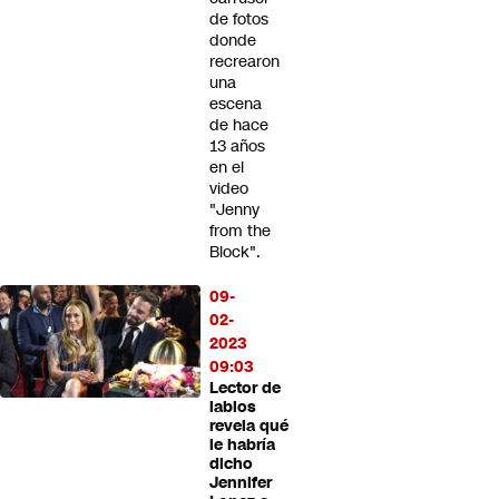
de fotos
donde
recrearon
una
escena
de hace
13 años
en el
video
"Jenny
from the
Block".
09-
02-
2023
09:03
Lector de
labios
revela qué
le habría
dicho
Jennifer