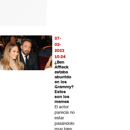
07-
02-
2023
10:24
¿Ben
Affleck
estaba
aburrido
en los
Grammy?
Estos
son los
memes
El actor
parecía no
estar
pasándolo
muy bien