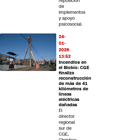
reposición
de
implementos
y apoyo
psicosocial.
24-
01-
2026
13:52
Incendios en
el Biobío: CGE
finaliza
reconstrucción
de más de 41
kilómetros de
líneas
eléctricas
dañadas
El
director
regional
sur de
CGE,