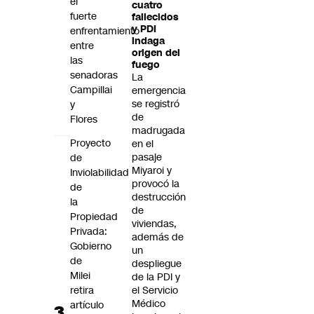
el
cuatro
fuerte
fallecidos
y PDI
enfrentamiento
indaga
entre
origen del
las
fuego
senadoras
La
Campillai
emergencia
se registró
y
de
Flores
madrugada
Proyecto
en el
pasaje
de
Miyaroi y
Inviolabilidad
provocó la
de
destrucción
la
de
Propiedad
viviendas,
Privada:
además de
Gobierno
un
de
despliegue
Milei
de la PDI y
retira
el Servicio
Médico
artículo