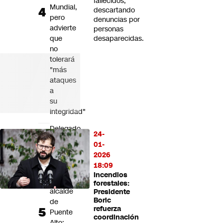
fallecidos,
Mundial,
descartando
pero
denuncias por
advierte
personas
que
desaparecidas.
no
tolerará
"más
ataques
a
su
integridad"
Delegado
24-
Germán
01-
Codina
2026
acusa
18:09
"encerrona"
Incendios
del
forestales:
alcalde
Presidente
Boric
de
refuerza
Puente
coordinación
Alto: