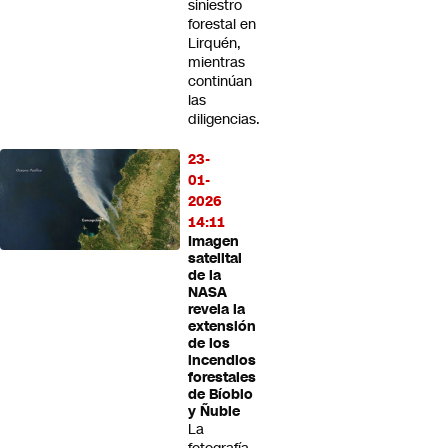
siniestro
forestal en
Lirquén,
mientras
continúan
las
diligencias.
23-
01-
2026
14:11
Imagen
satelital
de la
NASA
revela la
extensión
de los
incendios
forestales
de Bíobio
y Ñuble
La