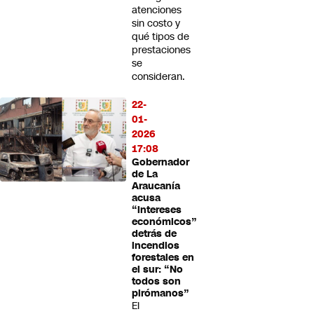
atenciones
sin costo y
qué tipos de
prestaciones
se
consideran.
22-
01-
2026
17:08
Gobernador
de La
Araucanía
acusa
“intereses
económicos”
detrás de
incendios
forestales en
el sur: “No
todos son
pirómanos”
El