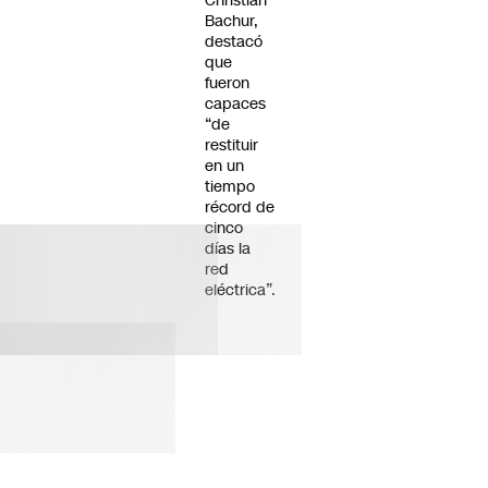
Christian
Bachur,
destacó
que
fueron
capaces
“de
restituir
en un
tiempo
récord de
cinco
días la
red
eléctrica”.