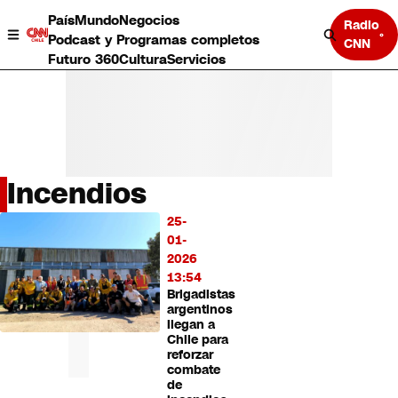
País
Mundo
Negocios
Radio
Podcast y Programas completos
CNN
Futuro 360
Cultura
Servicios
Incendios
País
25-
LO
Mundo
01-
MÁS
Negocios
2026
LEÍDO
Deportes
13:54
Brigadistas
Programas completos
argentinos
Cultura
llegan a
Servicios
Chile para
Bits
reforzar
combate
CNN Data
de
CNN tiempo