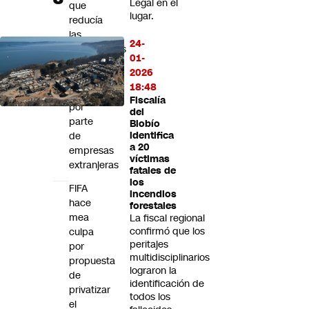
Legal en el
que
lugar.
reducía
las
24-
restricciones
01-
a
2026
la
18:48
compra
Fiscalía
por
del
parte
Biobío
de
identifica
a 20
empresas
víctimas
extranjeras
fatales de
los
FIFA
incendios
hace
forestales
mea
La fiscal regional
confirmó que los
culpa
peritajes
por
multidisciplinarios
propuesta
lograron la
de
identificación de
privatizar
todos los
el