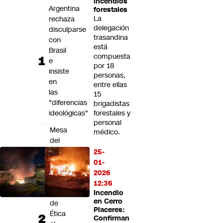
incendios
Futuro 360
Argentina
forestales
La
rechaza
Opinión
delegación
disculparse
trasandina
con
está
Brasil
compuesta
e
por 18
insiste
personas,
en
entre ellas
las
15
"diferencias
brigadistas
ideológicas"
forestales y
personal
Mesa
médico.
del
Senado
25-
lleva
01-
a
2026
la
12:36
Comisión
Incendio
en Cerro
de
Placeres:
Ética
Confirman