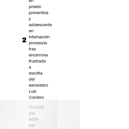
en
prisión
preventiva
y
adolescente
en
internación
provisoria
tras
encerrona
frustrada
a
escolta
del
exministro
Luis
Cordero
Director
del
INDH
por