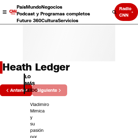
País
Mundo
Negocios
Radio
Podcast y Programas completos
CNN
Futuro 360
Cultura
Servicios
Heath Ledger
País
LO
Mundo
MÁS
Página
Negocios
Anterior
Siguiente
LEÍDO
2 de 1
Deportes
Programas completos
Vladimiro
Cultura
Mimica
Servicios
y
Bits
su
CNN Data
pasión
CNN tiempo
por