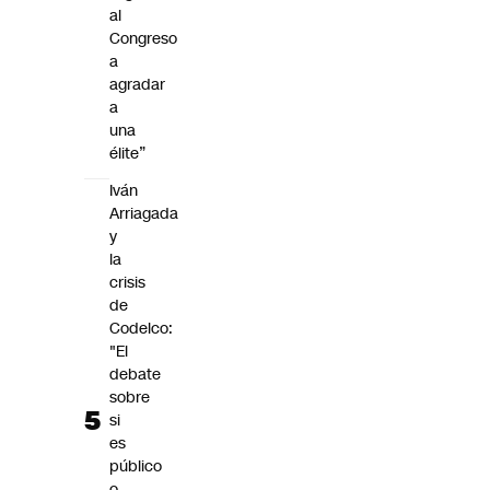
al
Congreso
a
agradar
a
una
élite”
Iván
Arriagada
y
la
crisis
de
Codelco:
"El
debate
sobre
si
es
público
o