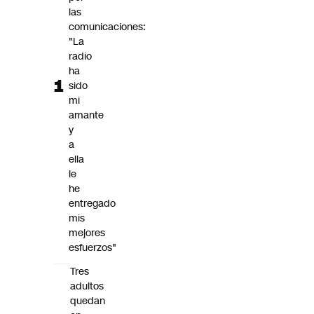
Futuro 360
las
comunicaciones:
Opinión
"La
radio
ha
sido
mi
amante
y
a
ella
le
he
entregado
mis
mejores
esfuerzos"
Tres
adultos
quedan