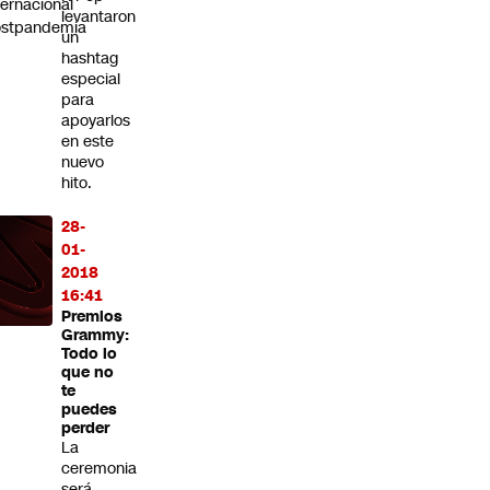
ternacional
levantaron
ostpandemia
un
hashtag
especial
para
apoyarlos
en este
nuevo
hito.
28-
01-
2018
16:41
Premios
Grammy:
Todo lo
que no
te
puedes
perder
La
ceremonia
será