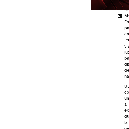
y 
Ob
M
Fo
p
e
te
y 
lu
pa
di
de
na
U
co
un
a
e
du
la
ge