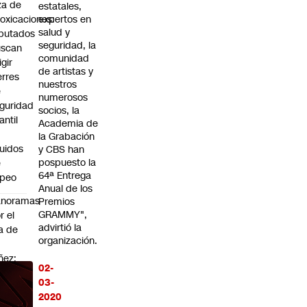
za de
estatales,
toxicaciones:
expertos en
salud y
putados
seguridad, la
uscan
comunidad
igir
de artistas y
erres
nuestros
e
numerosos
guridad
socios, la
fantil
Academia de
n
la Grabación
quidos
y CBS han
pospuesto la
e
64ª Entrega
apeo
Anual de los
anoramas
Premios
GRAMMY",
r el
advirtió la
a de
organización.
ñez:
02-
sita al
03-
ológico
2020
cional