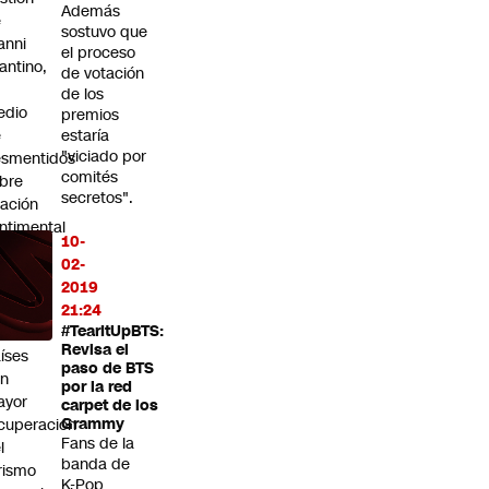
Además
e
sostuvo que
anni
el proceso
fantino,
de votación
n
de los
edio
premios
e
estaría
"viciado por
smentidos
comités
bre
secretos".
lación
ntimental
10-
ile
02-
ega al
2019
p ten
21:24
#TearItUpBTS:
 los
Revisa el
íses
paso de BTS
on
por la red
ayor
carpet de los
cuperación
Grammy
Fans de la
l
banda de
rismo
K-Pop