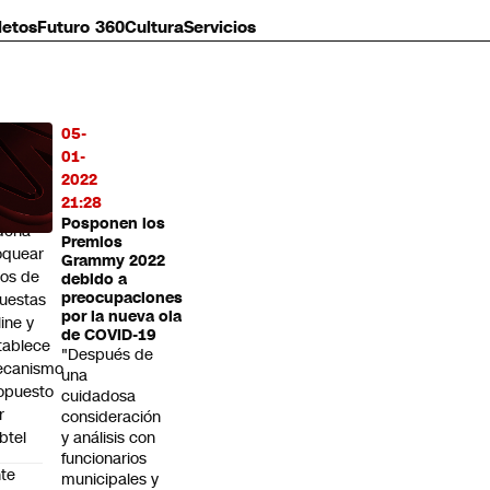
letos
Futuro 360
Cultura
Servicios
05-
MÁS
01-
O
2022
21:28
ibunal
Posponen los
dena
Premios
oquear
Grammy 2022
tios de
debido a
preocupaciones
uestas
por la nueva ola
line y
de COVID-19
tablece
"Después de
canismo
una
opuesto
cuidadosa
r
consideración
btel
y análisis con
funcionarios
te
municipales y