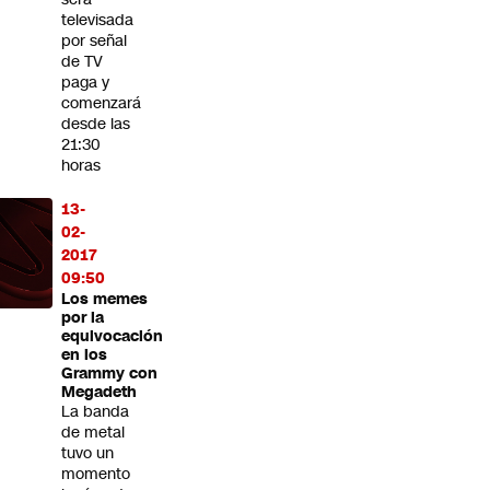
televisada
por señal
de TV
paga y
comenzará
desde las
21:30
horas
13-
02-
2017
09:50
Los memes
por la
equivocación
en los
Grammy con
Megadeth
La banda
de metal
tuvo un
momento