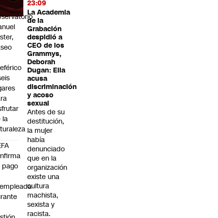
23:09
al
La Academia
servatorio
de la
anuel
Grabación
ster,
despidió a
CEO de los
aseo
Grammys,
n
Deborah
leférico
Dugan: Ella
seis
acusa
discriminación
gares
y acoso
ra
sexual
sfrutar
Antes de su
 la
destitución,
turaleza
la mujer
había
EFA
denunciado
nfirma
que en la
 pago
organización
existe una
cultura
xempleada
machista,
rante
sexista y
racista.
stión