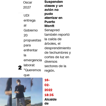
Suspenden
Oscar
clases y un
2027
avión no
pudo
UDI
aterrizar en
entrega
Puerto
al
Montt
Senapred
Gobierno
también reportó
20
la caída de
propuestas
árboles, el
para
desprendimiento
enfrentar
de techumbres y
la
cortes de luz en
emergencia
diversos
laboral:
sectores de la
“Queremos
región.
que
recuperar
16-
el
02-
trabajo
2022
vuelva
18:35
Alcalde
a
de
ser