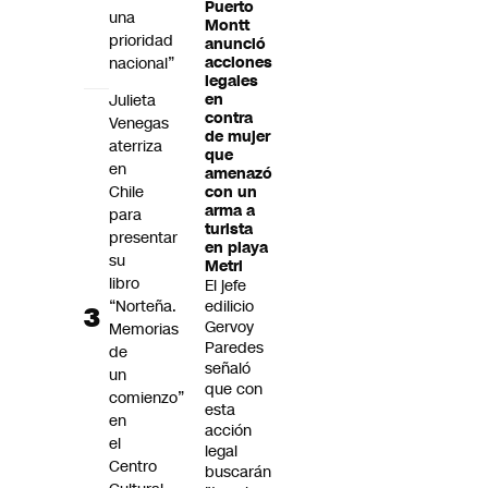
Puerto
una
Montt
prioridad
anunció
nacional”
acciones
legales
Julieta
en
contra
Venegas
de mujer
aterriza
que
en
amenazó
Chile
con un
arma a
para
turista
presentar
en playa
su
Metri
libro
El jefe
“Norteña.
edilicio
Gervoy
Memorias
Paredes
de
señaló
un
que con
comienzo”
esta
en
acción
el
legal
Centro
buscarán