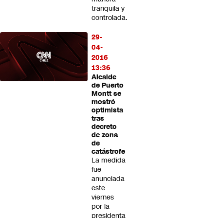
tranquila y
controlada.
29-
04-
2016
13:36
Alcalde
de Puerto
Montt se
mostró
optimista
tras
decreto
de zona
de
catástrofe
La medida
fue
anunciada
este
viernes
por la
presidenta