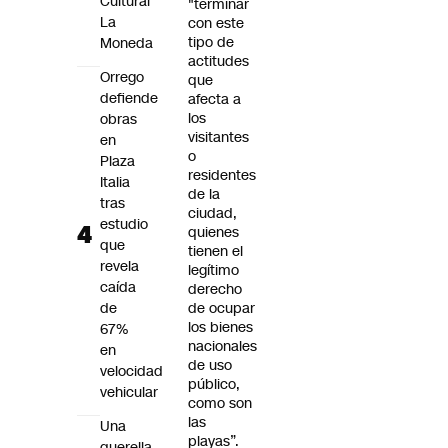
Cultural
"terminar
La
con este
tipo de
Moneda
actitudes
Orrego
que
defiende
afecta a
los
obras
visitantes
en
o
Plaza
residentes
Italia
de la
tras
ciudad,
estudio
quienes
que
tienen el
revela
legítimo
caída
derecho
de
de ocupar
los bienes
67%
nacionales
en
de uso
velocidad
público,
vehicular
como son
las
Una
playas”.
querella