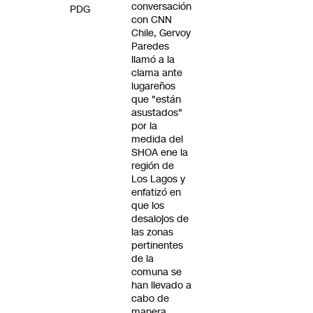
conversación
PDG
con CNN
Chile, Gervoy
Paredes
llamó a la
clama ante
lugareños
que "están
asustados"
por la
medida del
SHOA ene la
región de
Los Lagos y
enfatizó en
que los
desalojos de
las zonas
pertinentes
de la
comuna se
han llevado a
cabo de
manera