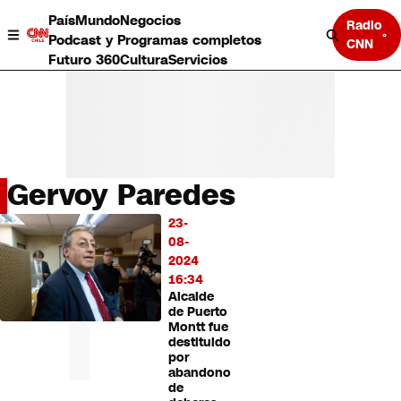
País
Mundo
Negocios
Radio
Podcast y Programas completos
CNN
Futuro 360
Cultura
Servicios
Gervoy Paredes
País
23-
LO
Mundo
08-
MÁS
Negocios
2024
LEÍDO
Deportes
16:34
Alcalde
Programas completos
de Puerto
Cultura
Montt fue
Servicios
destituido
Bits
por
abandono
CNN Data
de
CNN tiempo