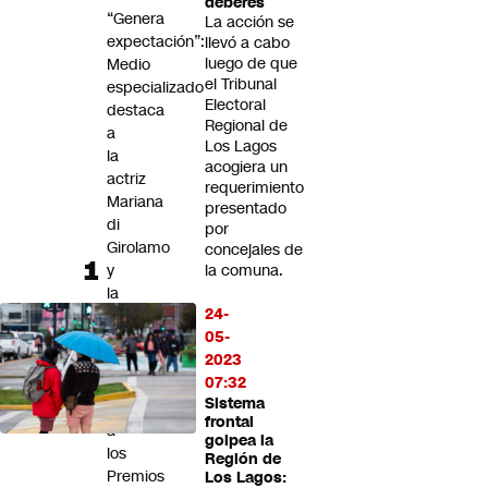
deberes
Futuro 360
“Genera
La acción se
expectación”:
Opinión
llevó a cabo
luego de que
Medio
el Tribunal
especializado
Electoral
destaca
Regional de
a
Los Lagos
la
acogiera un
actriz
requerimiento
Mariana
presentado
di
por
Girolamo
concejales de
y
la comuna.
la
24-
incluye
05-
entre
2023
las
07:32
posibles
Sistema
candidatas
frontal
a
golpea la
los
Región de
Premios
Los Lagos: