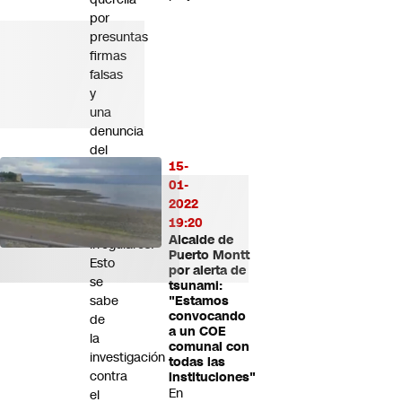
por
presuntas
firmas
falsas
y
una
denuncia
del
15-
Servel
01-
por
2022
eventuales
19:20
gastos
Alcalde de
irregulares:
Puerto Montt
Esto
por alerta de
se
tsunami:
sabe
"Estamos
convocando
de
a un COE
la
comunal con
investigación
todas las
contra
instituciones"
En
el