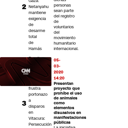
Gaza:
personas
Netanyahu
sean parte
mantiene
del registro
exigencia
de
de
voluntarios
desarme
del
total
movimiento
de
humanitario
Hamás
internacional.
Escolta
05-
del
03-
exministro
2020
Luis
14:20
Cordero
Presentan
frustra
proyecto que
prohíbe el uso
portonazo
de animales
a
como
disparos
elementos
en
disuasivos en
manifestaciones
Vitacura:
públicas
Persecución
La iniciativa