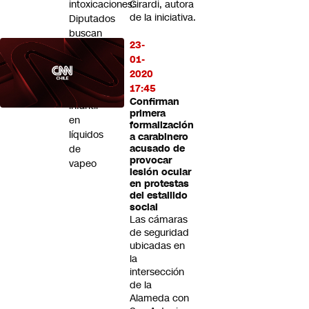
intoxicaciones:
Girardi, autora
de la iniciativa.
Diputados
buscan
23-
exigir
01-
cierres
2020
de
17:45
seguridad
Confirman
infantil
primera
en
formalización
líquidos
a carabinero
de
acusado de
provocar
vapeo
lesión ocular
en protestas
del estallido
social
Las cámaras
de seguridad
ubicadas en
la
intersección
de la
Alameda con