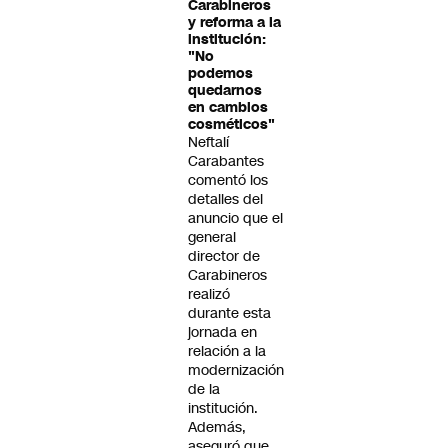
Carabineros
y reforma a la
institución:
"No
podemos
quedarnos
en cambios
cosméticos"
Neftalí
Carabantes
comentó los
detalles del
anuncio que el
general
director de
Carabineros
realizó
durante esta
jornada en
relación a la
modernización
de la
institución.
Además,
aseguró que