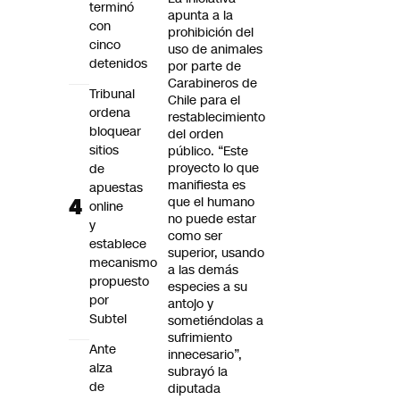
terminó
apunta a la
con
prohibición del
cinco
uso de animales
detenidos
por parte de
Carabineros de
Tribunal
Chile para el
ordena
restablecimiento
bloquear
del orden
sitios
público. “Este
proyecto lo que
de
manifiesta es
apuestas
que el humano
online
no puede estar
y
como ser
establece
superior, usando
mecanismo
a las demás
propuesto
especies a su
por
antojo y
Subtel
sometiéndolas a
sufrimiento
Ante
innecesario”,
alza
subrayó la
de
diputada