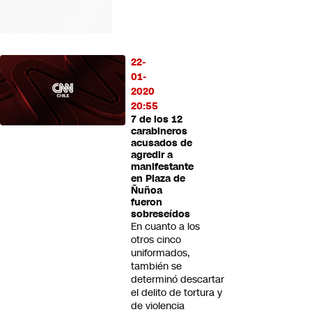
22-
01-
2020
20:55
7 de los 12
carabineros
acusados de
agredir a
manifestante
en Plaza de
Ñuñoa
fueron
sobreseídos
En cuanto a los
otros cinco
uniformados,
también se
determinó descartar
el delito de tortura y
de violencia