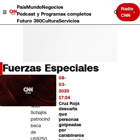
País
Mundo
Negocios
Radio
Podcast y Programas completos
CNN
Futuro 360
Cultura
Servicios
Fuerzas Especiales
País
08-
LO
Mundo
03-
MÁS
Negocios
2020
LEÍDO
Deportes
17:24
Cruz Roja
Programas completos
Noel
descarta
Cultura
Schajris
que
Servicios
patrocinó
personas
Bits
golpeadas
beca
por
CNN Data
de
carabineros
CNN tiempo
US$250