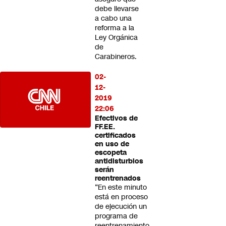
debe llevarse
a cabo una
reforma a la
Ley Orgánica
de
Carabineros.
02-
12-
2019
22:06
Efectivos de
FF.EE.
certificados
en uso de
escopeta
antidisturbios
serán
reentrenados
“En este minuto
está en proceso
de ejecución un
programa de
reentrenamiento