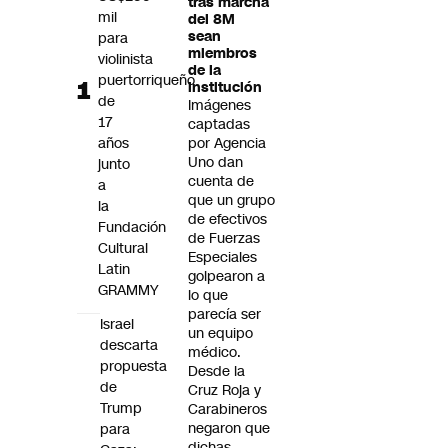
tras marcha
Futuro 360
mil
del 8M
sean
para
Opinión
miembros
violinista
de la
puertorriqueño
institución
de
Imágenes
17
captadas
años
por Agencia
Uno dan
junto
cuenta de
a
que un grupo
la
de efectivos
Fundación
de Fuerzas
Cultural
Especiales
Latin
golpearon a
GRAMMY
lo que
parecía ser
Israel
un equipo
descarta
médico.
propuesta
Desde la
de
Cruz Roja y
Trump
Carabineros
negaron que
para
dichas