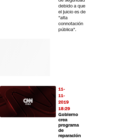
de seguridad
debido a que
el juicio es de
"alta
connotación
pública".
11-
11-
2019
18:29
Gobierno
crea
programa
de
reparación