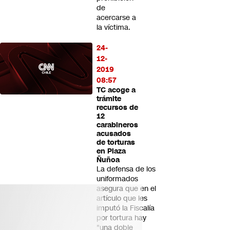
de
acercarse a
la víctima.
24-
12-
2019
08:57
TC acoge a
trámite
recursos de
12
carabineros
acusados
de torturas
en Plaza
Ñuñoa
La defensa de los
uniformados
asegura que en el
artículo que les
imputó la Fiscalía
por tortura hay
"una doble