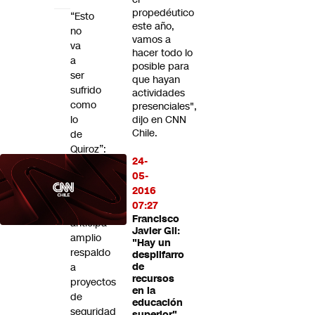
propedéutico
“Esto
este año,
no
vamos a
va
hacer todo lo
a
posible para
ser
que hayan
sufrido
actividades
como
presenciales",
lo
dijo en CNN
Chile.
de
Quiroz”:
24-
Presidente
05-
de
2016
la
07:27
Cámara
Francisco
anticipa
Javier Gil:
amplio
"Hay un
respaldo
despilfarro
a
de
recursos
proyectos
en la
de
educación
seguridad
superior"