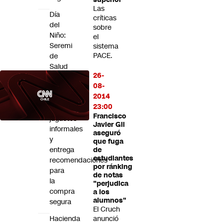
Las
Día
críticas
del
sobre
Niño:
el
Seremi
sistema
PACE.
de
Salud
26-
alerta
08-
por
2014
riesgos
23:00
de
Francisco
juguetes
Javier Gil
informales
aseguró
y
que fuga
entrega
de
estudiantes
recomendaciones
por ránking
para
de notas
la
"perjudica
compra
a los
alumnos"
segura
El Cruch
Hacienda
anunció