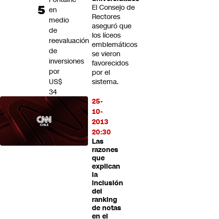
El Consejo de
en
Rectores
medio
aseguró que
de
los líceos
reevaluación
emblemáticos
de
se vieron
inversiones
favorecidos
por
por el
US$
sistema.
34
25-
mil
10-
millones
2013
20:30
Las
razones
que
explican
la
inclusión
del
ranking
de notas
en el