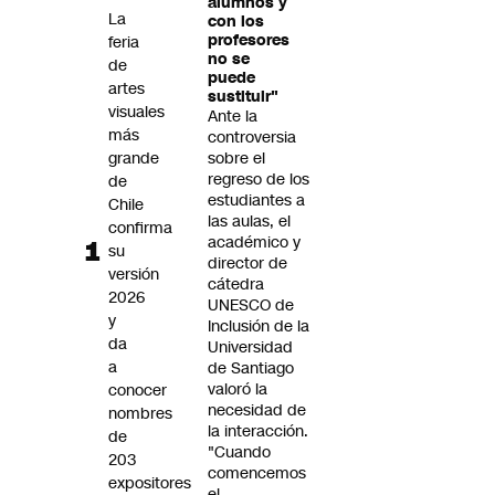
alumnos y
Futuro 360
La
con los
profesores
feria
Opinión
no se
de
puede
artes
sustituir"
visuales
Ante la
más
controversia
grande
sobre el
regreso de los
de
estudiantes a
Chile
las aulas, el
confirma
académico y
su
director de
versión
cátedra
2026
UNESCO de
y
Inclusión de la
da
Universidad
a
de Santiago
valoró la
conocer
necesidad de
nombres
la interacción.
de
"Cuando
203
comencemos
expositores
el