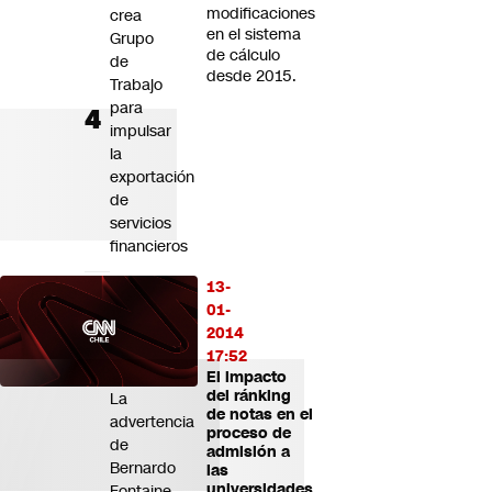
modificaciones
crea
en el sistema
Grupo
de cálculo
de
desde 2015.
Trabajo
para
impulsar
la
exportación
de
servicios
financieros
Codelco
13-
tendrá
01-
"cuatro
2014
años
17:52
difíciles":
El impacto
del ránking
La
de notas en el
advertencia
proceso de
de
admisión a
Bernardo
las
universidades
Fontaine