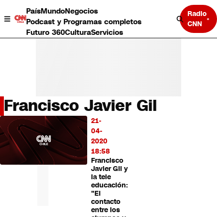
País
Mundo
Negocios
Radio
Podcast y Programas completos
CNN
Futuro 360
Cultura
Servicios
Francisco Javier Gil
País
21-
LO
Mundo
04-
MÁS
Negocios
2020
LEÍDO
Deportes
18:58
Francisco
Programas completos
Javier Gil y
Cultura
la tele
Servicios
educación:
Bits
"El
contacto
CNN Data
entre los
CNN tiempo