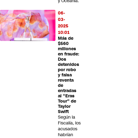
y Oceanía.
06-
03-
2025
10:01
Más de
$560
millones
en fraude:
Dos
detenidos
por robo
y falsa
reventa
de
entradas
al “Eras
Tour” de
Taylor
Swift
Según la
Fiscalía, los
acusados
habrían