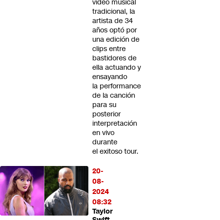
video musical
tradicional, la
artista de 34
años optó por
una edición de
clips entre
bastidores de
ella actuando y
ensayando
la performance
de la canción
para su
posterior
interpretación
en vivo
durante
el exitoso tour.
20-
08-
2024
08:32
Taylor
Swift