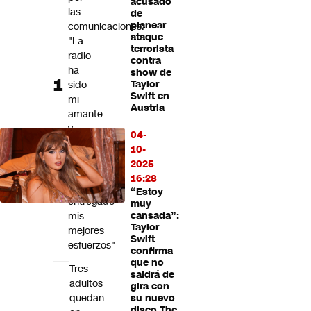
acusado
Futuro 360
las
de
planear
comunicaciones:
Opinión
ataque
"La
terrorista
radio
contra
ha
show de
sido
Taylor
Swift en
mi
Austria
amante
y
04-
a
10-
ella
2025
le
16:28
he
“Estoy
entregado
muy
mis
cansada”:
Taylor
mejores
Swift
esfuerzos"
confirma
que no
Tres
saldrá de
adultos
gira con
quedan
su nuevo
disco The