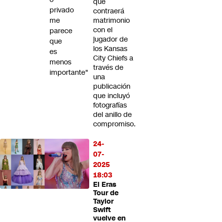
que
privado
contraerá
me
matrimonio
con el
parece
jugador de
que
los Kansas
es
City Chiefs a
menos
través de
importante"
una
publicación
que incluyó
fotografías
del anillo de
compromiso.
24-
07-
2025
18:03
El Eras
Tour de
Taylor
Swift
vuelve en