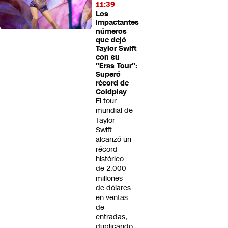
11:39
Los
impactantes
números
que dejó
Taylor Swift
con su
"Eras Tour":
Superó
récord de
Coldplay
El tour
mundial de
Taylor
Swift
alcanzó un
récord
histórico
de 2.000
millones
de dólares
en ventas
de
entradas,
duplicando