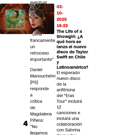
eventual
02-
pérdida
10-
de
2025
acciones
16:22
judiciales:
The Life of a
"Sería
Showgirl: ¿A
francamente
qué hora se
un
lanza el nuevo
disco de Taylor
retroceso
Swift en Chile
importante"
y
Latinoamérica?
Daniel
El esperado
Manouchehri
nuevo disco
(PS)
de la
responde
anfitriona
a
del "Eras
crítica
Tour" incluirá
12
de
canciones e
Magdalena
incluirá una
Piñera:
colaboración
“No
con Sabrina
llegamos