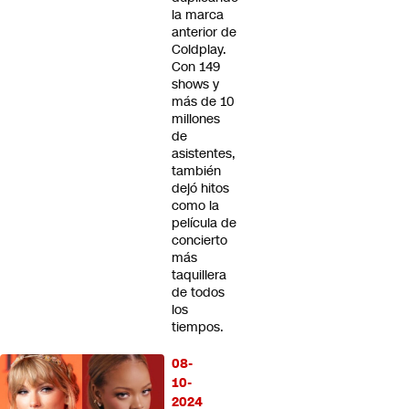
la marca
anterior de
Coldplay.
Con 149
shows y
más de 10
millones
de
asistentes,
también
dejó hitos
como la
película de
concierto
más
taquillera
de todos
los
tiempos.
08-
10-
2024