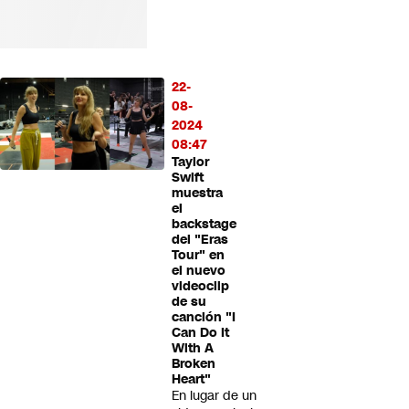
22-
08-
2024
08:47
Taylor
Swift
muestra
el
backstage
del "Eras
Tour" en
el nuevo
videoclip
de su
canción "I
Can Do It
With A
Broken
Heart"
En lugar de un