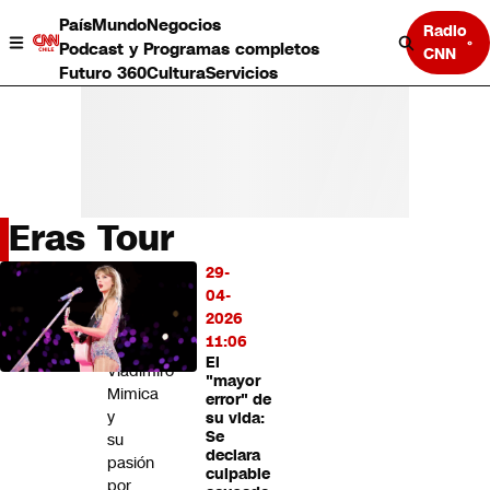
País
Mundo
Negocios
Radio
Podcast y Programas completos
CNN
Futuro 360
Cultura
Servicios
Eras Tour
País
29-
LO
Mundo
04-
MÁS
Negocios
2026
LEÍDO
Deportes
11:06
El
Programas completos
Vladimiro
"mayor
Cultura
Mimica
error" de
Servicios
y
su vida:
Bits
Se
su
declara
CNN Data
pasión
culpable
CNN tiempo
por