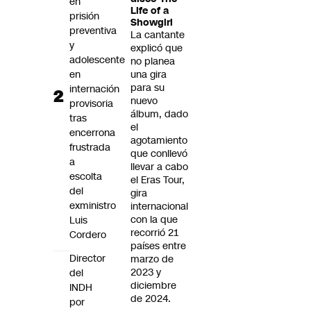
en
Life of a
prisión
Showgirl
preventiva
La cantante
y
explicó que
adolescente
no planea
en
una gira
para su
internación
nuevo
provisoria
álbum, dado
tras
el
encerrona
agotamiento
frustrada
que conllevó
a
llevar a cabo
escolta
el Eras Tour,
del
gira
exministro
internacional
con la que
Luis
recorrió 21
Cordero
países entre
Director
marzo de
2023 y
del
diciembre
INDH
de 2024.
por