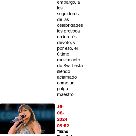
embargo, a
los
seguidores
de las
celebridades
les provoca
un interés
devoto, y
por eso, el
último
movimiento
de Swift está
siendo
aclamado
como un
golpe
maestro.
16-
08-
2024
09:52
"Eras