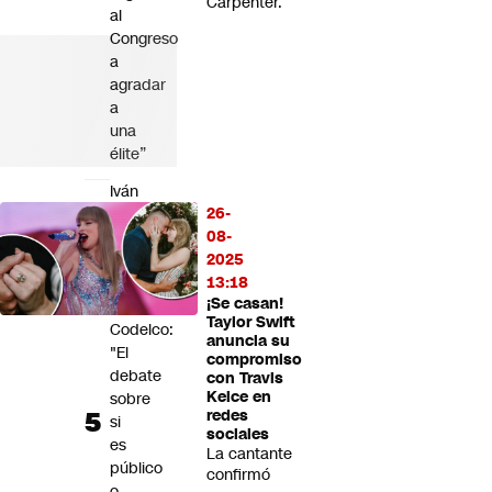
Carpenter.
al
Congreso
a
agradar
a
una
élite”
Iván
26-
Arriagada
08-
y
2025
la
13:18
crisis
¡Se casan!
de
Taylor Swift
Codelco:
anuncia su
"El
compromiso
debate
con Travis
Kelce en
sobre
redes
si
sociales
es
La cantante
público
confirmó
o