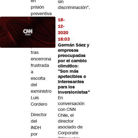
en
sin
prisión
discriminación".
preventiva
18-
y
12-
adolescente
2020
en
18:03
internación
Germán Sáez y
provisoria
empresas
tras
preocupadas
encerrona
por el cambio
frustrada
climático:
"Son más
a
apetecibles e
escolta
interesantes
del
para los
exministro
inversionistas"
Luis
En
conversación
Cordero
con CNN
Director
Chile, el
del
director
asociado de
INDH
Corporate
por