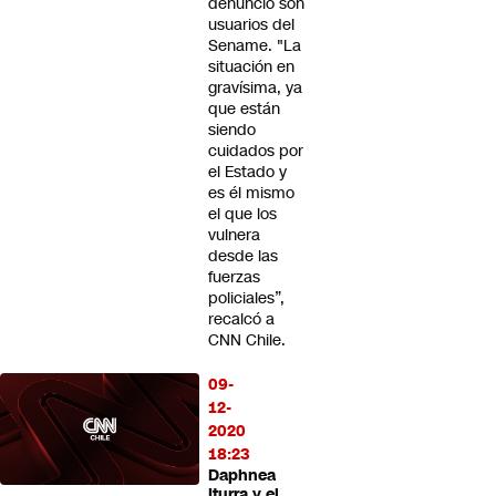
denunció son
usuarios del
Sename. "La
situación en
gravísima, ya
que están
siendo
cuidados por
el Estado y
es él mismo
el que los
vulnera
desde las
fuerzas
policiales”,
recalcó a
CNN Chile.
09-
12-
2020
18:23
Daphnea
Iturra y el