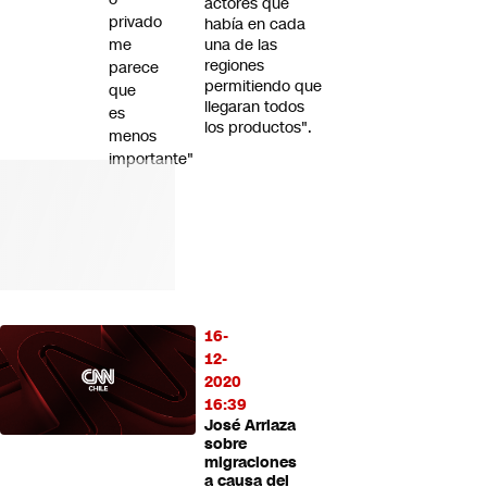
actores que
privado
había en cada
me
una de las
regiones
parece
permitiendo que
que
llegaran todos
es
los productos".
menos
importante"
16-
12-
2020
16:39
José Arriaza
sobre
migraciones
a causa del