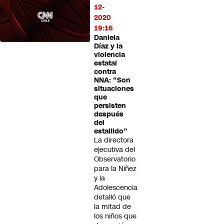
12-
2020
19:16
Daniela
Díaz y la
violencia
estatal
contra
NNA: “Son
situaciones
que
persisten
después
del
estallido”
La directora
ejecutiva del
Observatorio
para la Niñez
y la
Adolescencia
detalló que
la mitad de
los niños que