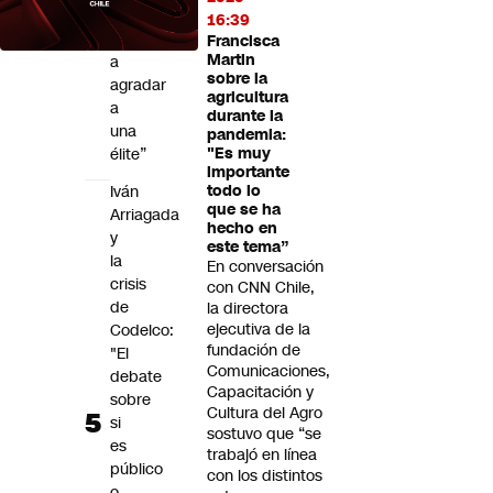
al
16:39
Congreso
Francisca
Martin
a
sobre la
agradar
agricultura
a
durante la
una
pandemia:
élite”
"Es muy
importante
Iván
todo lo
que se ha
Arriagada
hecho en
y
este tema”
la
En conversación
crisis
con CNN Chile,
de
la directora
ejecutiva de la
Codelco:
fundación de
"El
Comunicaciones,
debate
Capacitación y
sobre
Cultura del Agro
si
sostuvo que “se
es
trabajó en línea
público
con los distintos
o