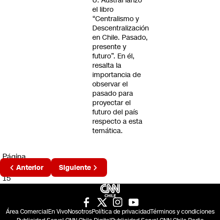
U. Austral lanzó
el libro
“Centralismo y
Descentralización
en Chile. Pasado,
presente y
futuro”. En él,
resalta la
importancia de
observar el
pasado para
proyectar el
futuro del país
respecto a esta
temática.
Página
2 de
Anterior
Siguiente
15
Área Comercial
En Vivo
Nosotros
Política de privacidad
Términos y condiciones