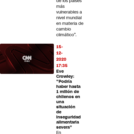
de los países
más
vulnerables a
nivel mundial
en materia de
cambio
climático”.
15-
12-
2020
17:35
Eve
Crowley:
“Podría
haber hasta
1 millón de
chilenos en
una
situación
de
inseguridad
alimentaria
severa”
En