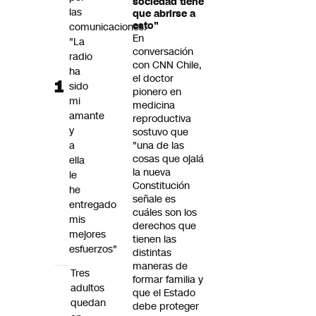
sociedad tiene
Futuro 360
las
que abrirse a
esto"
comunicaciones:
Opinión
En
"La
conversación
radio
con CNN Chile,
ha
el doctor
sido
pionero en
mi
medicina
amante
reproductiva
y
sostuvo que
a
"una de las
cosas que ojalá
ella
la nueva
le
Constitución
he
señale es
entregado
cuáles son los
mis
derechos que
mejores
tienen las
esfuerzos"
distintas
maneras de
Tres
formar familia y
adultos
que el Estado
quedan
debe proteger