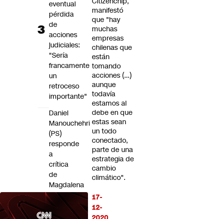
Citizenchip,
eventual
manifestó
pérdida
que "hay
de
muchas
acciones
empresas
judiciales:
chilenas que
"Sería
están
francamente
tomando
acciones (…)
un
aunque
retroceso
todavía
importante"
estamos al
debe en que
Daniel
estas sean
Manouchehri
un todo
(PS)
conectado,
responde
parte de una
a
estrategia de
crítica
cambio
de
climático".
Magdalena
Piñera:
17-
“No
12-
llegamos
2020