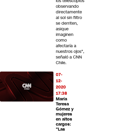
los telescopios
observando
directamente
al sol sin filtro
se derriten,
asique
imaginen
como
afectaría a
nuestros ojos",
señaló a CNN
Chile.
07-
12-
2020
17:38
María
Teresa
Gómez y
mujeres
en altos
cargos:
"Las