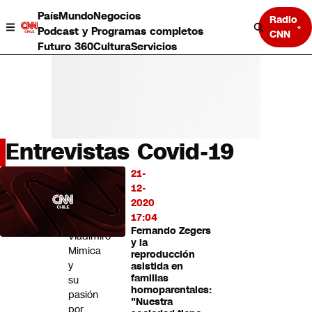
País
Mundo
Negocios
Radio
Podcast y Programas completos
CNN
Futuro 360
Cultura
Servicios
Entrevistas Covid-19
País
21-
LO
Mundo
12-
MÁS
Negocios
2020
LEÍDO
Deportes
17:04
Fernando Zegers
Programas completos
Vladimiro
y la
Cultura
Mimica
reproducción
Servicios
y
asistida en
Bits
familias
su
homoparentales:
CNN Data
pasión
"Nuestra
CNN tiempo
por