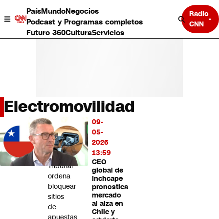
País
Mundo
Negocios
Radio
Podcast y Programas completos
CNN
Futuro 360
Cultura
Servicios
Electromovilidad
País
09-
LO
Mundo
05-
MÁS
Negocios
2026
LEÍDO
Deportes
13:59
CEO
Programas completos
Tribunal
global de
Cultura
ordena
Inchcape
Servicios
bloquear
pronostica
Bits
mercado
sitios
al alza en
CNN Data
de
Chile y
CNN tiempo
apuestas