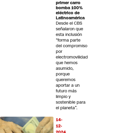
primer carro
bomba 100%
eléctrico de
Latinoamérica
Desde el CBS
señalaron que
esta inclusión
“forma parte
del compromiso
por
electromovilidad
que hemos
asumido,
porque
queremos
aportar a un
futuro más
limpio y
sostenible para
el planeta”.
14-
12-
2024