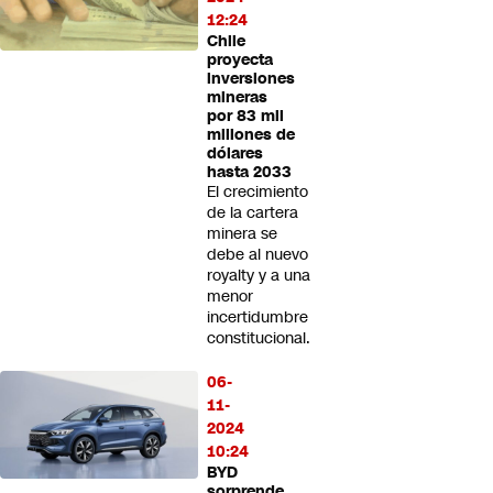
12:24
Chile
proyecta
inversiones
mineras
por 83 mil
millones de
dólares
hasta 2033
El crecimiento
de la cartera
minera se
debe al nuevo
royalty y a una
menor
incertidumbre
constitucional.
06-
11-
2024
10:24
BYD
sorprende