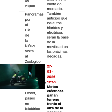
de
cuota de
vapeo
mercado.
También
Panoramas
anticipó que
por
los autos
el
híbridos y
Día
eléctricos
de
serán la base
la
de la
Niñez:
movilidad en
Visita
las próximas
al
décadas.
Zoológico
27-
Nacional
03-
y
2026
al
12:59
Observatorio
Motos
Manuel
eléctricas
Foster,
ganan
paseo
terreno
en
frente al
alza de la
teleférico