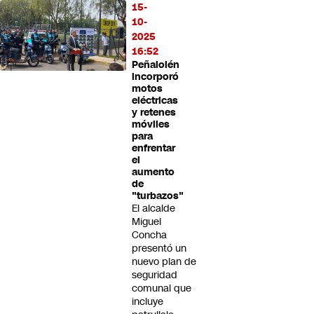
15-
10-
2025
16:52
Peñalolén
incorporó
motos
eléctricas
y retenes
móviles
para
enfrentar
el
aumento
de
"turbazos"
El alcalde
Miguel
Concha
presentó un
nuevo plan de
seguridad
comunal que
incluye