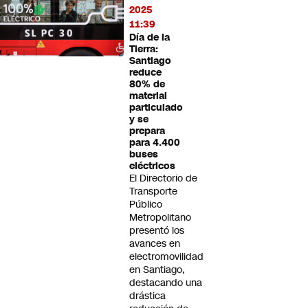
2025
11:39
Día de la
Tierra:
Santiago
reduce
80% de
material
particulado
y se
prepara
para 4.400
buses
eléctricos
El Directorio de
Transporte
Público
Metropolitano
presentó los
avances en
electromovilidad
en Santiago,
destacando una
drástica