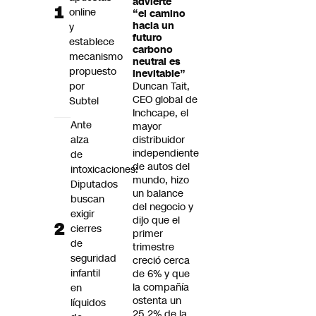
advierte
Futuro 360
online
“el camino
hacia un
y
Opinión
futuro
establece
carbono
mecanismo
neutral es
propuesto
inevitable”
por
Duncan Tait,
CEO global de
Subtel
Inchcape, el
Ante
mayor
alza
distribuidor
independiente
de
de autos del
intoxicaciones:
mundo, hizo
Diputados
un balance
buscan
del negocio y
exigir
dijo que el
cierres
primer
de
trimestre
seguridad
creció cerca
infantil
de 6% y que
la compañía
en
ostenta un
líquidos
25,2% de la