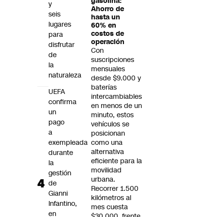
gasolina:
y
Ahorro de
seis
hasta un
lugares
60% en
costos de
para
operación
disfrutar
Con
de
suscripciones
la
mensuales
naturaleza
desde $9.000 y
baterías
UEFA
intercambiables
confirma
en menos de un
un
minuto, estos
pago
vehículos se
a
posicionan
exempleada
como una
alternativa
durante
eficiente para la
la
movilidad
gestión
urbana.
de
Recorrer 1.500
Gianni
kilómetros al
Infantino,
mes cuesta
en
$30.000, frente