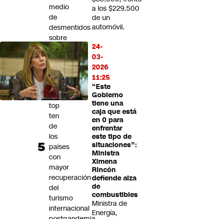
medio
a los $229.500
de
de un
automóvil.
desmentidos
sobre
24-
relación
03-
sentimental
2026
Chile
11:25
llega
“Este
al
Gobierno
tiene una
top
caja que está
ten
en 0 para
de
enfrentar
los
este tipo de
situaciones”:
países
Ministra
con
Ximena
mayor
Rincón
recuperación
defiende alza
de
del
combustibles
turismo
Ministra de
internacional
Energía,
postpandemia