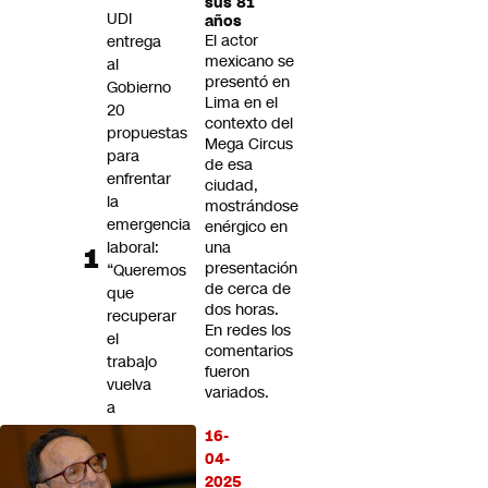
sus 81
Futuro 360
UDI
años
El actor
entrega
Opinión
mexicano se
al
presentó en
Gobierno
Lima en el
20
contexto del
propuestas
Mega Circus
para
de esa
enfrentar
ciudad,
la
mostrándose
emergencia
enérgico en
laboral:
una
presentación
“Queremos
de cerca de
que
dos horas.
recuperar
En redes los
el
comentarios
trabajo
fueron
vuelva
variados.
a
ser
16-
una
04-
prioridad
2025