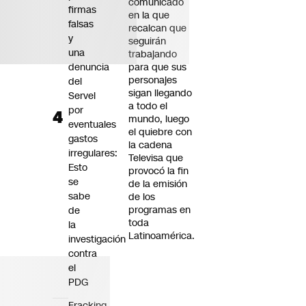
comunicado
firmas
en la que
falsas
recalcan que
y
seguirán
una
trabajando
denuncia
para que sus
personajes
del
sigan llegando
Servel
a todo el
por
mundo, luego
eventuales
el quiebre con
gastos
la cadena
irregulares:
Televisa que
Esto
provocó la fin
se
de la emisión
sabe
de los
programas en
de
toda
la
Latinoamérica.
investigación
contra
el
PDG
Fracking