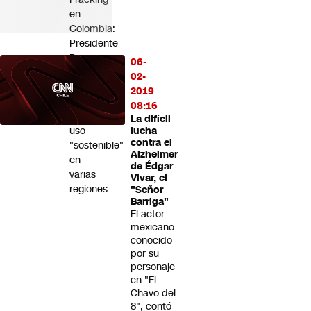
en
Colombia:
Presidente
De
06-
la
02-
Espriella
2019
anuncia
08:16
su
La difícil
uso
lucha
contra el
"sostenible"
Alzheimer
en
de Édgar
varias
Vivar, el
regiones
"Señor
Barriga"
El actor
mexicano
conocido
por su
personaje
en "El
Chavo del
8", contó