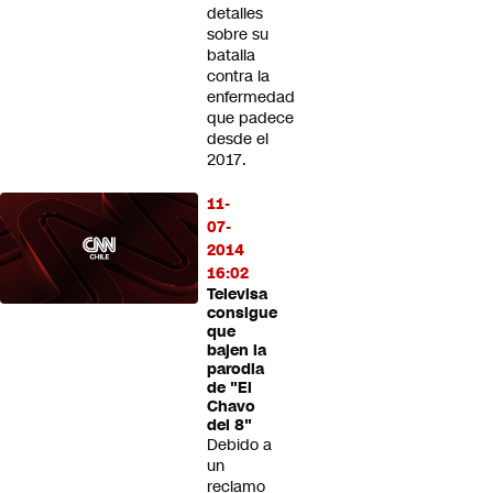
detalles
sobre su
batalla
contra la
enfermedad
que padece
desde el
2017.
11-
07-
2014
16:02
Televisa
consigue
que
bajen la
parodia
de "El
Chavo
del 8"
Debido a
un
reclamo