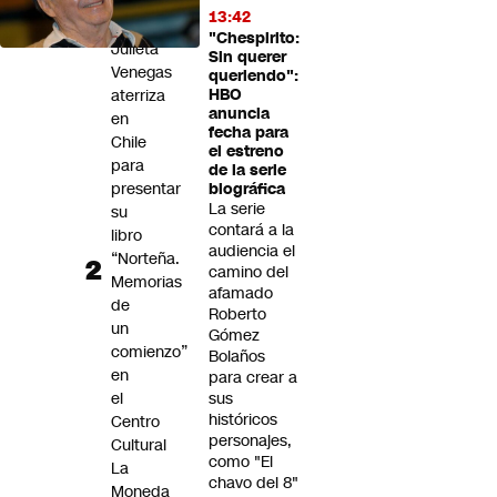
nacional”
13:42
"Chespirito:
Julieta
Sin querer
Venegas
queriendo":
aterriza
HBO
anuncia
en
fecha para
Chile
el estreno
para
de la serie
presentar
biográfica
La serie
su
contará a la
libro
audiencia el
“Norteña.
camino del
Memorias
afamado
de
Roberto
un
Gómez
comienzo”
Bolaños
en
para crear a
el
sus
históricos
Centro
personajes,
Cultural
como "El
La
chavo del 8"
Moneda