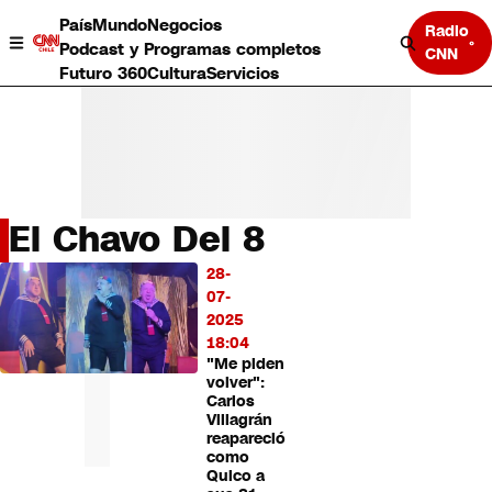
País
Mundo
Negocios
Radio
Podcast y Programas completos
CNN
Futuro 360
Cultura
Servicios
El Chavo Del 8
País
28-
LO
Mundo
07-
MÁS
Negocios
2025
LEÍDO
Deportes
18:04
"Me piden
Programas completos
volver":
Cultura
Carlos
Servicios
Villagrán
Bits
reapareció
como
CNN Data
Quico a
CNN tiempo