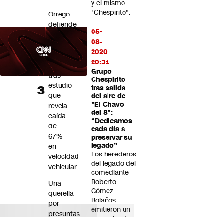
y el mismo
"Chespirito".
Orrego
defiende
05-
obras
08-
en
2020
Plaza
20:31
Italia
Grupo
tras
Chespirito
estudio
tras salida
que
del aire de
"El Chavo
revela
del 8":
caída
“Dedicamos
de
cada día a
67%
preservar su
legado”
en
Los herederos
velocidad
del legado del
vehicular
comediante
Roberto
Una
Gómez
querella
Bolaños
por
emitieron un
presuntas