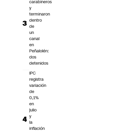
carabineros
y
terminaron
dentro
de
un
canal
en
Peñalolén:
dos
detenidos
IPC
registra
variación
de
0,1%
en
julio
y
la
inflación