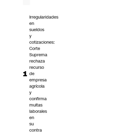
Futuro 360
Opinión
Irregularidades
en
sueldos
y
cotizaciones:
Corte
Suprema
rechaza
recurso
de
empresa
agrícola
y
confirma
multas
laborales
en
su
contra