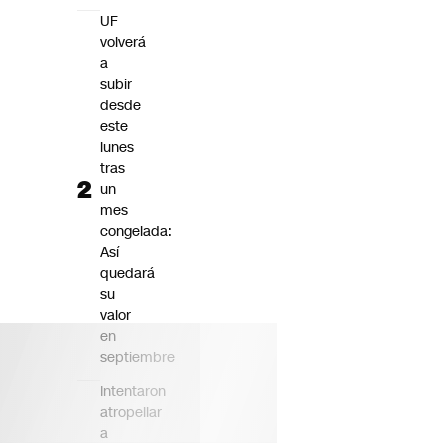
UF
volverá
a
subir
desde
este
lunes
tras
un
mes
congelada:
Así
quedará
su
valor
en
septiembre
Intentaron
atropellar
a