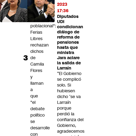
"se
2023
le
17:36
salió
Diputados
lo
UDI
poblacional":
condicionan
Ferias
diálogo de
reforma de
Libres
pensiones
rechazan
hasta que
dichos
ministra
de
Jara aclare
la salida de
Camila
Larraín
Flores
“El Gobierno
y
se complicó
llaman
solo. Si
a
hubiesen
que
dicho ‘se va
"el
Larraín
porque
debate
perdió la
político
confianza del
se
Gobierno,
desarrolle
agradecemos
con