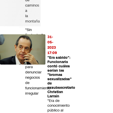
de
caminos
a
la
montaña
"Sin
Fachadas":
31-
CNC
05-
y
2023
SII
17:09
lanzan
"Era sabido":
plataforma
Funcionaria
contó cuáles
para
serían las
denunciar
"bromas
negocios
sexualizadas"
de
de
exsubsecretario
funcionamiento
Christian
irregular
Larraín
"Era de
conocimiento
público al