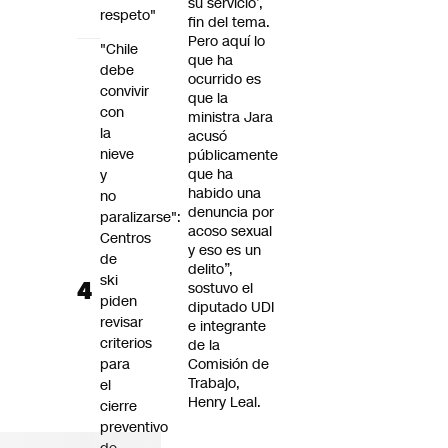
su servicio’,
respeto"
fin del tema.
Pero aquí lo
"Chile
que ha
debe
ocurrido es
convivir
que la
con
ministra Jara
la
acusó
nieve
públicamente
que ha
y
habido una
no
denuncia por
paralizarse":
acoso sexual
Centros
y eso es un
de
delito”,
ski
sostuvo el
piden
diputado UDI
revisar
e integrante
criterios
de la
para
Comisión de
Trabajo,
el
Henry Leal.
cierre
preventivo