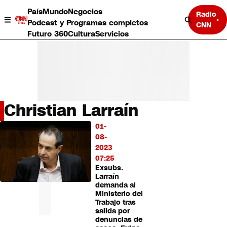
País
Mundo
Negocios
Radio
Podcast y Programas completos
CNN
Futuro 360
Cultura
Servicios
Christian Larraín
País
01-
LO
Mundo
08-
MÁS
Negocios
2023
LEÍDO
Deportes
07:25
Exsubs.
Programas completos
Larraín
Cultura
demanda al
Servicios
Ministerio del
Bits
Trabajo tras
salida por
CNN Data
denuncias de
CNN tiempo