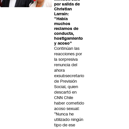
por salida de
Christian
Larraín:
“Había
muchos
reclamos de
conducta,
hostigamiento
y acoso”
Continúan las
reacciones por
la sorpresiva
renuncia del
ahora
exsubsecretario
de Previsión
Social, quien
descartó en
CNN Chile
haber cometido
acoso sexual:
“Nunca he
utilizado ningún
tipo de ese