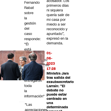
acosador. Los
Fernando
primeros días
Rabat
ni siquiera
sobre
quería salir de
la
mi casa por
gestión
miedo a ser
del
reconocido y
caso
apuntado”,
expresó en la
responde:
demanda.
"Él
está
01-
muy
06-
desinformado,
2023
probablemente
17:28
no
Ministra Jara
le
tras salida del
entregaron
exsubsecretario
toda
Larraín: "El
debate no
la
puede estar
información"
centrado en
una
"Las
determinada
apreciaciones