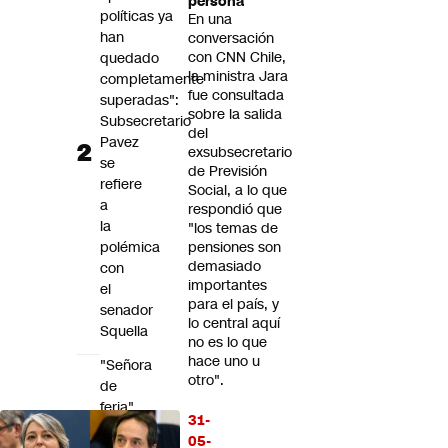
persona"
políticas ya
En una
han
conversación
con CNN Chile,
quedado
la ministra Jara
completamente
fue consultada
superadas":
sobre la salida
Subsecretario
del
Pavez
exsubsecretario
se
de Previsión
refiere
Social, a lo que
a
respondió que
la
"los temas de
polémica
pensiones son
demasiado
con
importantes
el
para el país, y
senador
lo central aquí
Squella
no es lo que
hace uno u
"Señora
otro".
de
feria"
31-
y
05-