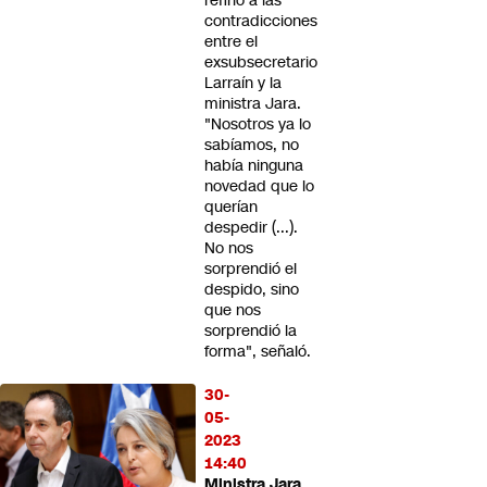
refirió a las
contradicciones
entre el
exsubsecretario
Larraín y la
ministra Jara.
"Nosotros ya lo
sabíamos, no
había ninguna
novedad que lo
querían
despedir (...).
No nos
sorprendió el
despido, sino
que nos
sorprendió la
forma", señaló.
30-
05-
2023
14:40
Ministra Jara