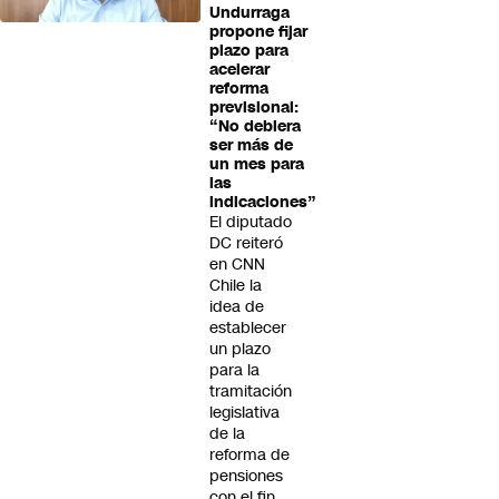
Undurraga
propone fijar
plazo para
acelerar
reforma
previsional:
“No debiera
ser más de
un mes para
las
indicaciones”
El diputado
DC reiteró
en CNN
Chile la
idea de
establecer
un plazo
para la
tramitación
legislativa
de la
reforma de
pensiones
con el fin