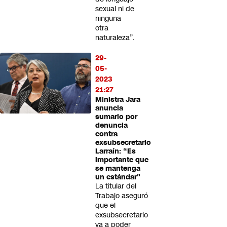
sexual ni de
ninguna
otra
naturaleza”.
29-
05-
2023
21:27
Ministra Jara
anuncia
sumario por
denuncia
contra
exsubsecretario
Larraín: “Es
importante que
se mantenga
un estándar"
La titular del
Trabajo aseguró
que el
exsubsecretario
va a poder