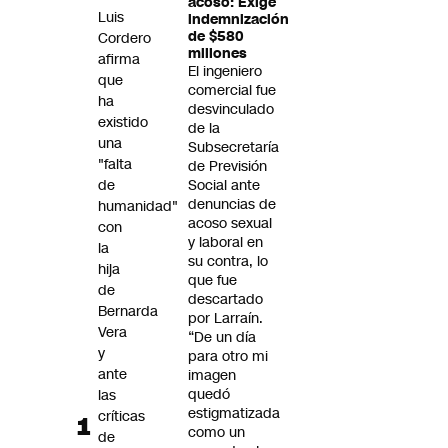
acoso: Exige
Futuro 360
Luis
indemnización
de $580
Cordero
Opinión
millones
afirma
El ingeniero
que
comercial fue
ha
desvinculado
existido
de la
una
Subsecretaría
"falta
de Previsión
de
Social ante
denuncias de
humanidad"
acoso sexual
con
y laboral en
la
su contra, lo
hija
que fue
de
descartado
Bernarda
por Larraín.
Vera
“De un día
y
para otro mi
ante
imagen
quedó
las
estigmatizada
críticas
como un
de