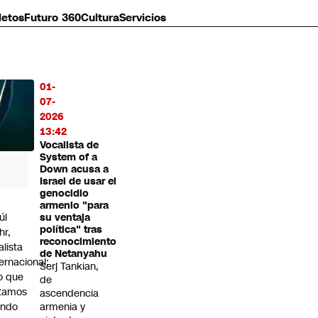
letos
Futuro 360
Cultura
Servicios
01-
MÁS
07-
O
2026
13:42
Vocalista de
System of a
Down acusa a
Israel de usar el
genocidio
armenio "para
úl
su ventaja
política" tras
hr,
reconocimiento
alista
de Netanyahu
ternacional:
Serj Tankian,
o que
de
tamos
ascendencia
endo
armenia y