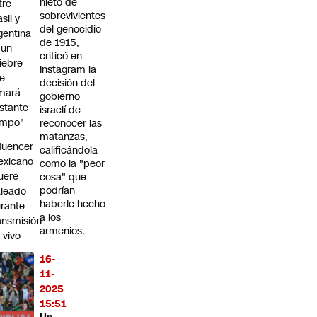
nieto de
tre
sobrevivientes
sil y
del genocidio
gentina
de 1915,
 un
criticó en
iebre
Instagram la
e
decisión del
mará
gobierno
stante
israelí de
empo"
reconocer las
matanzas,
fluencer
calificándola
exicano
como la "peor
uere
cosa" que
podrían
leado
haberle hecho
rante
a los
ansmisión
armenios.
 vivo
16-
halper
11-
el
2025
ebate
15:51
bre