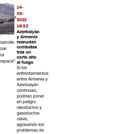
nería
14-
09-
ansforma
2022
 un
18:53
otor
Azerbaiyán
e
y Armenia
sarrollo
reanudan
combates
cial
tras un
ra
corto alto
rapacá"
al fuego
Si los
enfrentamientos
entre Armenia y
Azerbaiyán
continúan,
podrían poner
en peligro
oleoductos y
gasoductos
clave,
agravando los
problemas de