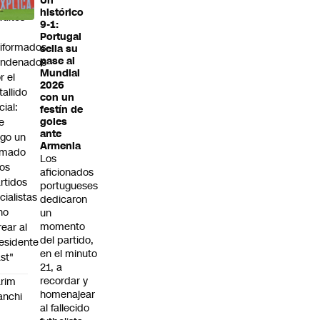
Un
s
histórico
dultos
9-1:
Portugal
iformados
sella su
pase al
ondenados
Mundial
r el
2026
tallido
con un
cial:
festín de
e
goles
ante
go un
Armenia
amado
Los
los
aficionados
rtidos
portugueses
icialistas
dedicaron
no
un
momento
rear al
del partido,
esidente
en el minuto
st"
21, a
recordar y
rim
homenajear
anchi
al fallecido