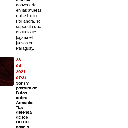
convocada
en las afueras
del estadio.
Por ahora, se
especula que
el duelo se
jugaría el
jueves en
Paraguay.
28-
04-
2021
07:31
Sohr y
postura de
Biden
sobre
Armenia:
"La
defensa
de los
DD.HH.
pasa a