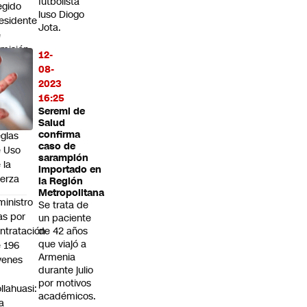
futbolista
egido
luso Diogo
esidente
Jota.
e
misión
12-
xta
08-
ue
2023
amita
16:25
oyecto
Seremi de
bre
Salud
confirma
glas
caso de
 Uso
sarampión
 la
importado en
erza
la Región
Metropolitana
ministro
Se trata de
s por
un paciente
ntratación
de 42 años
que viajó a
 196
Armenia
venes
durante julio
n
por motivos
llahuasi:
académicos.
a