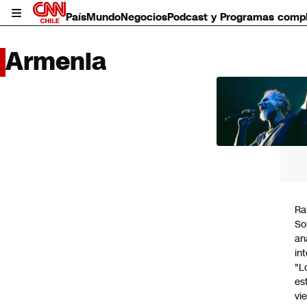
País
Mundo
Negocios
Podcast y Programas comp
Armenia
LO 
LEÍD
País
Mundo
Negocios
Deportes
Programas completos
Ra
Cultura
So
Servicios
an
Bits
in
CNN Data
"L
CNN tiempo
es
Futuro 360
vi
Opinión