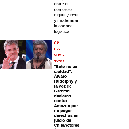
entre el
comercio
digital y local,
y modernizar
la cadena
logística.
02-
07-
2025
12:27
"Esto no es
caridad":
Álvaro
Rudolphy y
la voz de
Garfield
declaran
contra
Amazon por
no pagar
derechos en
juicio de
ChileActores