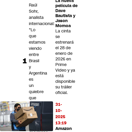
La nueva
Futuro 360
Raúl
película de
Dave
Sohr,
Opinión
Bautista y
analista
Jason
internacional:
Momoa
"Lo
La cinta
que
se
estamos
estrenará
el 28 de
viendo
enero de
entre
2026 en
Brasil
Prime
y
Video y ya
Argentina
está
es
disponible
un
su tráiler
quiebre
oficial.
que
tomará
31-
bastante
10-
tiempo"
2025
13:19
Influencer
Amazon