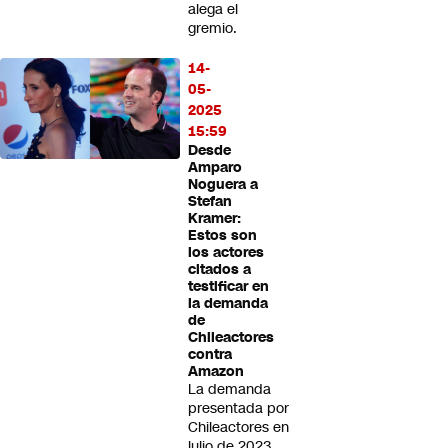
alega el
gremio.
14-
05-
2025
15:59
Desde
Amparo
Noguera a
Stefan
Kramer:
Estos son
los actores
citados a
testificar en
la demanda
de
Chileactores
contra
Amazon
La demanda
presentada por
Chileactores en
julio de 2023