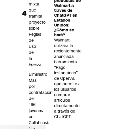
productos de
mixta
Walmart a
que
través de
ChatGPT en
tramita
Estados
proyecto
Unidos:
sobre
¿Cómo se
Reglas
hará?
Walmart
de
utilizará la
Uso
recientemente
de
anunciada
la
herramienta
Fuerza
“Pago
instantáneo”
Biministro
de OpenAI,
Mas
que permite a
por
los usuarios
contratación
comprar
de
artículos
196
directamente
jóvenes
a través de
en
ChatGPT.
Collahuasi:
"La