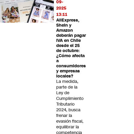
09-
2025
13:11
AliExpress,
Shein y
Amazon
deberán pagar
IVA en Chile
desde el 25
de octubre:
¿Cómo afecta
a
consumidores
y empresas
locales?
La medida,
parte de la
Ley de
Cumplimiento
Tributario
2024, busca
frenar la
evasión fiscal,
equilibrar la
competencia