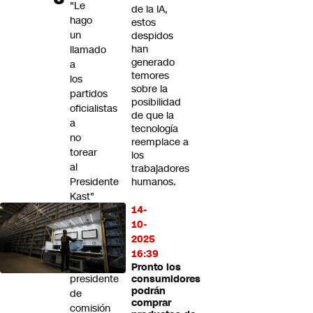
"Le
de la IA,
hago
estos
un
despidos
han
llamado
generado
a
temores
los
sobre la
partidos
posibilidad
oficialistas
de que la
a
tecnología
no
reemplace a
torear
los
al
trabajadores
Presidente
humanos.
Kast"
14-
Karim
10-
Bianchi
2025
es
16:39
elegido
Pronto los
presidente
consumidores
podrán
de
comprar
comisión