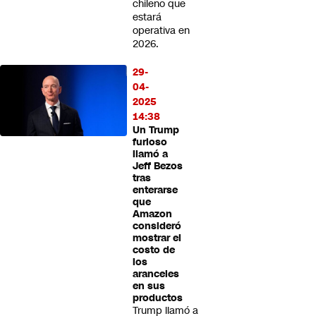
chileno que
estará
operativa en
2026.
29-
04-
2025
14:38
Un Trump
furioso
llamó a
Jeff Bezos
tras
enterarse
que
Amazon
consideró
mostrar el
costo de
los
aranceles
en sus
productos
Trump llamó a