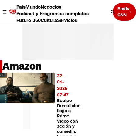
País
Mundo
Negocios
Radio
Podcast y Programas completos
CNN
Futuro 360
Cultura
Servicios
Amazon
País
22-
LO
Mundo
01-
MÁS
Negocios
2026
LEÍDO
Deportes
07:47
Equipo
Programas completos
Demolición
Cultura
llega a
Servicios
Prime
Bits
Video con
acción y
CNN Data
comedia:
CNN tiempo