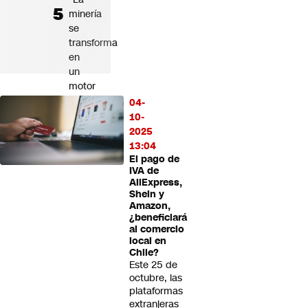
minería
se
transforma
en
un
motor
de
04-
desarrollo
10-
social
2025
para
13:04
Tarapacá"
El pago de
IVA de
AliExpress,
Shein y
Amazon,
¿beneficiará
al comercio
local en
Chile?
Este 25 de
octubre, las
plataformas
extranjeras