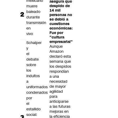
mexicano
asegura que
muere
despido de
14 mil
baleado
personas no
durante
se debió a
transmisión
cuestiones
en
económicas:
Fue por
vivo
“cultura
empresarial”
Schalper
Aunque
y
Amazon
el
declaró esta
debate
semana que
sobre
los despidos
los
respondían
indultos
a una
a
necesidad
de mayor
uniformados
agilidad
condenados
para
por
anticiparse
el
a las futuras
estallido
mejoras en
social:
la eficiencia