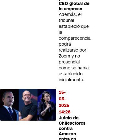
CEO global de
la empresa
Además, el
tribunal
estableció que
la
comparecencia
podrá
realizarse por
Zoom y no
presencial
como se había
establecido
inicialmente.
15-
05-
2025
14:26
Juicio de
Chileactores
contra
Amazon
entra en