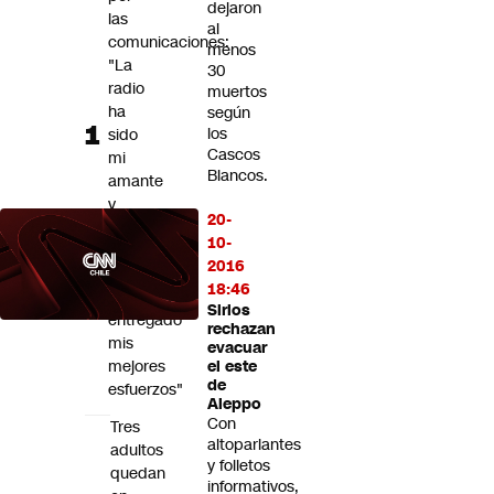
dejaron
Futuro 360
las
al
comunicaciones:
Opinión
menos
"La
30
radio
muertos
ha
según
los
sido
Cascos
mi
Blancos.
amante
y
20-
a
10-
ella
2016
le
18:46
he
Sirios
entregado
rechazan
mis
evacuar
mejores
el este
de
esfuerzos"
Aleppo
Con
Tres
altoparlantes
adultos
y folletos
quedan
informativos,