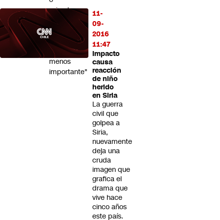
privado
11-
me
09-
parece
2016
que
11:47
es
Impacto
menos
causa
reacción
importante"
de niño
herido
en Siria
La guerra
civil que
golpea a
Siria,
nuevamente
deja una
cruda
imagen que
grafica el
drama que
vive hace
cinco años
este país.