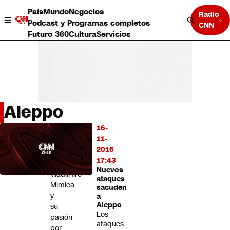
País
Mundo
Negocios
Radio
Podcast y Programas completos
CNN
Futuro 360
Cultura
Servicios
Aleppo
País
16-
LO
Mundo
11-
MÁS
Negocios
2016
LEÍDO
Deportes
17:43
Nuevos
Programas completos
Vladimiro
ataques
Cultura
Mimica
sacuden
Servicios
y
a
Bits
Aleppo
su
Los
CNN Data
pasión
ataques
CNN tiempo
por