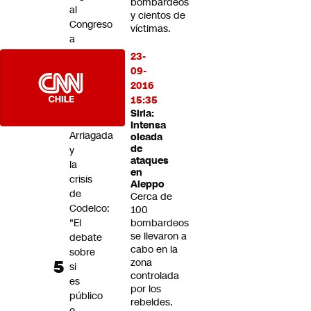
bombardeos
al
y cientos de
Congreso
víctimas.
a
agradar
23-
a
09-
una
2016
élite”
15:35
Siria:
Iván
Intensa
Arriagada
oleada
de
y
ataques
la
en
crisis
Aleppo
de
Cerca de
Codelco:
100
"El
bombardeos
se llevaron a
debate
cabo en la
sobre
zona
si
controlada
es
por los
público
rebeldes.
o