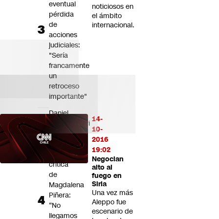
eventual
noticiosos en
pérdida
el ámbito
de
internacional.
acciones
judiciales:
"Sería
francamente
un
retroceso
importante"
Daniel
14-
Manouchehri
10-
(PS)
2016
responde
19:02
a
Negocian
crítica
alto al
de
fuego en
Siria
Magdalena
Una vez más
Piñera:
Aleppo fue
“No
escenario de
llegamos