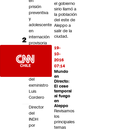
en
el gobierno
prisión
sirio llamó a
preventiva
la población
y
del este de
adolescente
Aleppo a
en
salir de la
ciudad.
internación
provisoria
19-
tras
10-
encerrona
2016
frustrada
07:14
a
Mundo
escolta
en
del
Directo:
exministro
El cese
Luis
temporal
al fuego
Cordero
en
Aleppo
Director
Revisamos
del
los
INDH
principales
por
temas