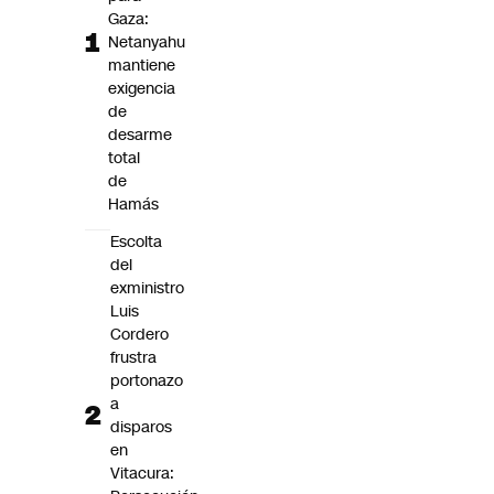
Futuro 360
Gaza:
Netanyahu
Opinión
mantiene
exigencia
de
desarme
total
de
Hamás
Escolta
del
exministro
Luis
Cordero
frustra
portonazo
a
disparos
en
Vitacura: