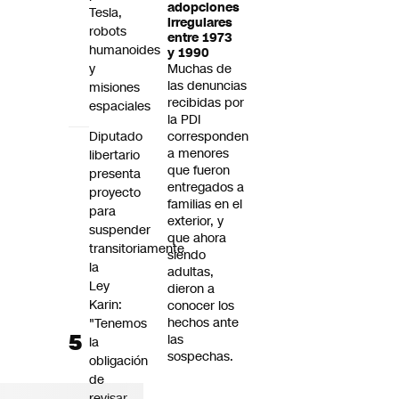
adopciones
Tesla,
irregulares
robots
entre 1973
humanoides
y 1990
y
Muchas de
las denuncias
misiones
recibidas por
espaciales
la PDI
Diputado
corresponden
a menores
libertario
que fueron
presenta
entregados a
proyecto
familias en el
para
exterior, y
suspender
que ahora
transitoriamente
siendo
la
adultas,
Ley
dieron a
Karin:
conocer los
hechos ante
"Tenemos
las
la
sospechas.
obligación
de
revisar