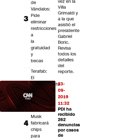
vez en la
de
Villa
Vándalos:
Grimaldi y
Pide
a la que
eliminar
asistió el
restricciones
presidente
a
Gabriel
la
Boric.
gratuidad
Revisa
todos los
y
detalles
becas
del
Terafab:
reporte.
El
23-
megaproyecto
09-
con
2019
el
11:32
que
PDI ha
Elon
recibido
Musk
262
fabricará
denuncias
chips
por casos
de
para