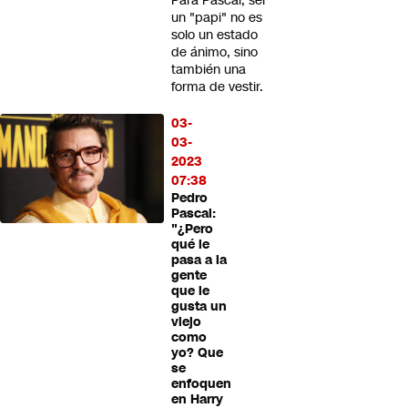
Para Pascal, ser
un "papi" no es
solo un estado
de ánimo, sino
también una
forma de vestir.
03-
03-
2023
07:38
Pedro
Pascal:
"¿Pero
qué le
pasa a la
gente
que le
gusta un
viejo
como
yo? Que
se
enfoquen
en Harry