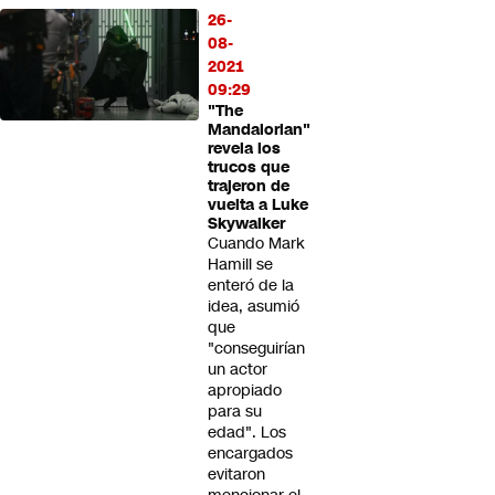
26-
08-
2021
09:29
"The
Mandalorian"
revela los
trucos que
trajeron de
vuelta a Luke
Skywalker
Cuando Mark
Hamill se
enteró de la
idea, asumió
que
"conseguirían
un actor
apropiado
para su
edad". Los
encargados
evitaron