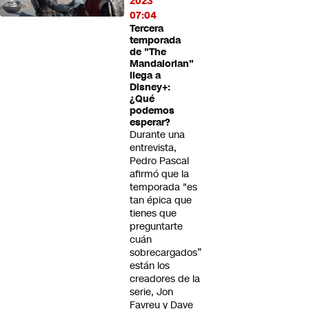
2023
07:04
Tercera
temporada
de "The
Mandalorian"
llega a
Disney+:
¿Qué
podemos
esperar?
Durante una
entrevista,
Pedro Pascal
afirmó que la
temporada "es
tan épica que
tienes que
preguntarte
cuán
sobrecargados”
están los
creadores de la
serie, Jon
Favreu y Dave