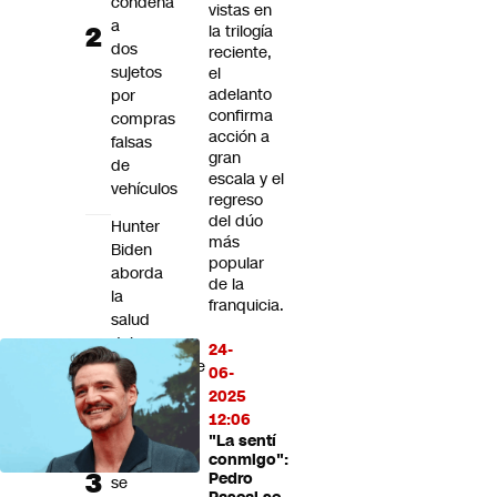
condena
vistas en
a
la trilogía
dos
reciente,
sujetos
el
adelanto
por
confirma
compras
acción a
falsas
gran
de
escala y el
vehículos
regreso
del dúo
Hunter
más
Biden
popular
aborda
de la
la
franquicia.
salud
del
24-
expresidente
06-
Joe
2025
Biden:
12:06
“El
"La sentí
cáncer
conmigo":
Pedro
se