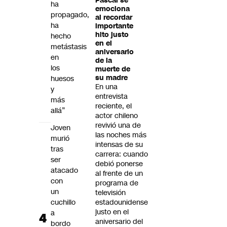
Pascal se
ha
emociona
propagado,
al recordar
ha
importante
hito justo
hecho
en el
metástasis
aniversario
en
de la
los
muerte de
su madre
huesos
En una
y
entrevista
más
reciente, el
allá”
actor chileno
revivió una de
Joven
las noches más
murió
intensas de su
tras
carrera: cuando
ser
debió ponerse
atacado
al frente de un
con
programa de
un
televisión
cuchillo
estadounidense
justo en el
a
aniversario del
bordo