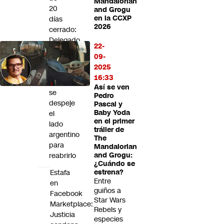
Mandalorian
Futuro 360
20
and Grogu
en la CCXP
días
Opinión
2026
cerrado:
Delegado
22-
de
09-
Valparaíso
2025
espera
16:33
que
Así se ven
se
Pedro
despeje
Pascal y
Baby Yoda
el
en el primer
lado
tráiler de
argentino
The
para
Mandalorian
reabrirlo
and Grogu:
¿Cuándo se
Estafa
estrena?
Entre
en
guiños a
Facebook
Star Wars
Marketplace:
Rebels y
Justicia
especies