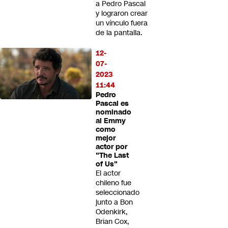
a Pedro Pascal
y lograron crear
un vínculo fuera
de la pantalla.
12-
07-
2023
11:44
Pedro
Pascal es
nominado
al Emmy
como
mejor
actor por
"The Last
of Us"
El actor
chileno fue
seleccionado
junto a Bon
Odenkirk,
Brian Cox,