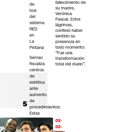
fallecimiento de
de
su madre,
bus
Verónica
del
Pascal. Entre
sistema
lágrimas,
RED
confesó haber
en
sentido su
La
presencia en
todo momento:
Pintana
“Fue una
Sernac
transformación
fiscaliza
total del duelo”.
centros
de
estética
ante
aumento
de
procedimientos:
Estas
son
02-
las
02-
recomendaciones