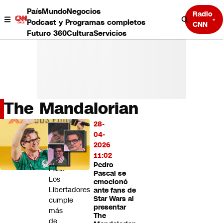
País
Mundo
Negocios
Radio
Podcast y Programas completos
CNN
Futuro 360
Cultura
Servicios
The Mandalorian
País
28-
LO
Mundo
04-
MÁS
Negocios
2026
LEÍDO
Deportes
11:02
Pedro
Programas completos
Paso
Pascal se
Cultura
Los
emocionó
Servicios
Libertadores
ante fans de
Bits
Star Wars al
cumple
presentar
CNN Data
más
The
CNN tiempo
de