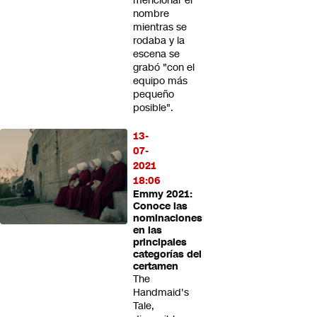
mencionar el
nombre
mientras se
rodaba y la
escena se
grabó "con el
equipo más
pequeño
posible".
13-
07-
2021
18:06
Emmy 2021:
Conoce las
nominaciones
en las
principales
categorías del
certamen
The
Handmaid's
Tale,