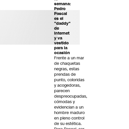
semana:
Pedro
Pascal
es el
"daddy"
de
internet
y va
vestido
para la
ocasión
Frente a un mar
de chaquetas
negras, estas
prendas de
punto, coloridas
y acogedoras,
parecen
despreocupadas,
cómodas y
evidencian a un
hombre maduro
en pleno control
de su estética.