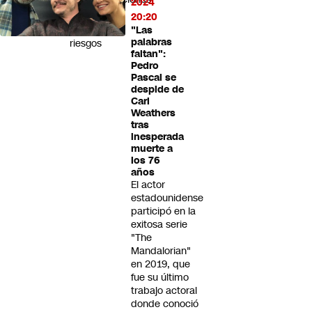
2024
para
20:20
evitar
"Las
palabras
riesgos
faltan":
Pedro
Pascal se
despide de
Carl
Weathers
tras
inesperada
muerte a
los 76
años
El actor
estadounidense
participó en la
exitosa serie
"The
Mandalorian"
en 2019, que
fue su último
trabajo actoral
donde conoció