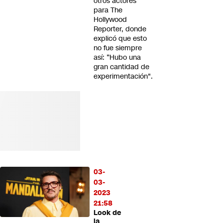
otros actores
para The
Hollywood
Reporter, donde
explicó que esto
no fue siempre
así: “Hubo una
gran cantidad de
experimentación".
03-
03-
2023
21:58
Look de
la