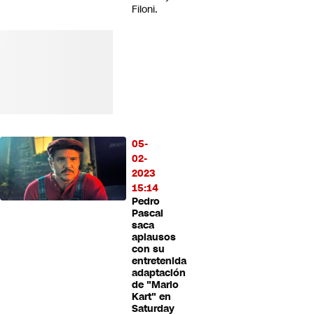
Filoni.
05-
02-
2023
15:14
Pedro
Pascal
saca
aplausos
con su
entretenida
adaptación
de "Mario
Kart" en
Saturday