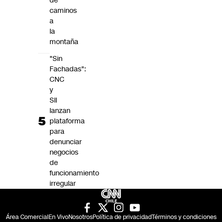
de
caminos
a
la
montaña
"Sin
Fachadas":
CNC
y
SII
lanzan
plataforma
para
denunciar
negocios
de
funcionamiento
irregular
Área Comercial
En Vivo
Nosotros
Política de privacidad
Términos y condiciones