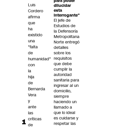
para poder
Futuro 360
Luis
dilucidar
esta
Cordero
Opinión
interrogante"
afirma
El jefe de
que
Estudios de
ha
la Defensoría
existido
Metropolitana
una
Norte entregó
"falta
detalles
de
sobre los
requisitos
humanidad"
que debe
con
cumplir la
la
autoridad
hija
sanitaria para
de
ingresar al un
Bernarda
domicilio,
Vera
siempre
y
haciendo un
ante
llamado a
que lo ideal
las
es cuidarse y
críticas
respetar las
de