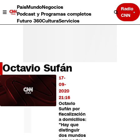
País
Mundo
Negocios
Radio
Podcast y Programas completos
CNN
Futuro 360
Cultura
Servicios
Octavio Sufán
País
17-
LO
Mundo
09-
MÁS
Negocios
2020
LEÍDO
Deportes
21:16
Octavio
Programas completos
Sufán por
Cultura
fiscalización
Servicios
a domicilios:
Bits
"Hay que
distinguir
CNN Data
dos mundos
CNN tiempo