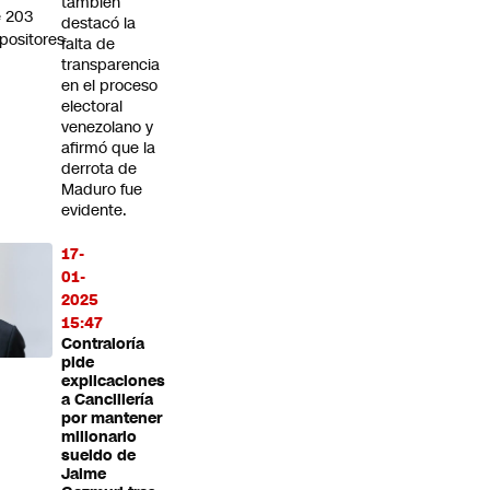
también
 203
destacó la
positores
falta de
transparencia
en el proceso
electoral
venezolano y
afirmó que la
derrota de
Maduro fue
evidente.
17-
01-
2025
15:47
Contraloría
pide
explicaciones
a Cancillería
por mantener
millonario
sueldo de
Jaime