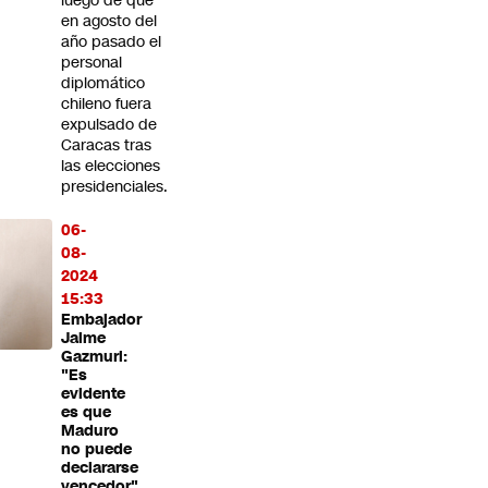
luego de que
en agosto del
año pasado el
personal
diplomático
chileno fuera
expulsado de
Caracas tras
las elecciones
presidenciales.
06-
08-
2024
15:33
Embajador
Jaime
Gazmuri:
"Es
evidente
es que
Maduro
no puede
declararse
vencedor"