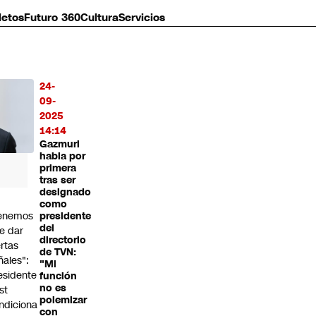
letos
Futuro 360
Cultura
Servicios
24-
MÁS
09-
O
2025
14:14
Gazmuri
habla por
primera
tras ser
designado
como
enemos
presidente
del
e dar
directorio
ertas
de TVN:
ñales":
"Mi
esidente
función
no es
st
polemizar
ndiciona
con