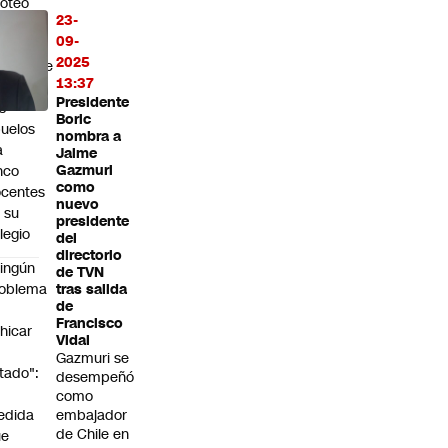
roteo
23-
n
09-
ilandia:
2025
tudiante
13:37
aca a
Presidente
s
Boric
uelos
nombra a
a
Jaime
nco
Gazmuri
como
centes
nuevo
 su
presidente
legio
del
directorio
ingún
de TVN
roblema
tras salida
de
n
Francisco
hicar
Vidal
Gazmuri se
tado":
desempeñó
a
como
edida
embajador
de Chile en
ue