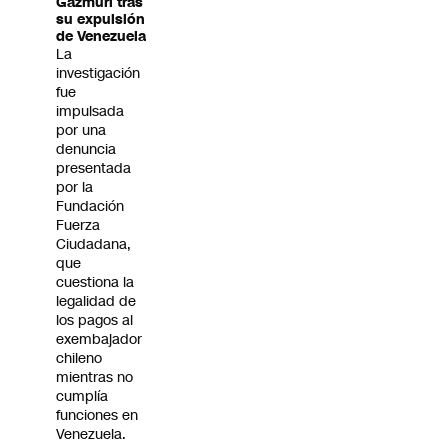
Gazmuri tras
su expulsión
de Venezuela
La
investigación
fue
impulsada
por una
denuncia
presentada
por la
Fundación
Fuerza
Ciudadana,
que
cuestiona la
legalidad de
los pagos al
exembajador
chileno
mientras no
cumplía
funciones en
Venezuela.