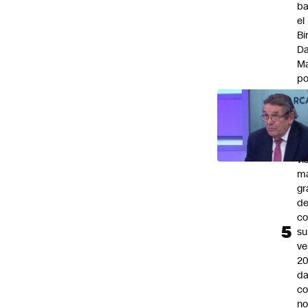
ba
el
Bi
Da
M
po
la
"e
La
de
vi
m
gr
de
co
su
ve
20
da
co
n