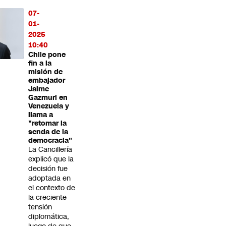
07-
01-
2025
10:40
Chile pone
fin a la
misión de
embajador
Jaime
Gazmuri en
Venezuela y
llama a
"retomar la
senda de la
democracia"
La Cancillería
explicó que la
decisión fue
adoptada en
el contexto de
la creciente
tensión
diplomática,