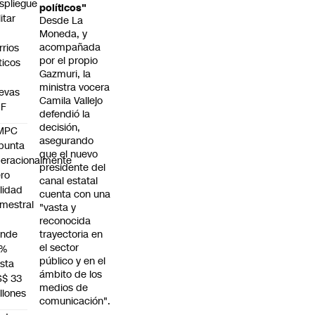
spliegue
políticos"
itar
Desde La
Moneda, y
acompañada
rrios
por el propio
íticos
Gazmuri, la
ministra vocera
evas
Camila Vallejo
UF
defendió la
decisión,
MPC
asegurando
punta
que el nuevo
eracionalmente
presidente del
ro
canal estatal
ilidad
cuenta con una
mestral
"vasta y
reconocida
unde
trayectoria en
el sector
4%
público y en el
sta
ámbito de los
S$ 33
medios de
llones
comunicación".