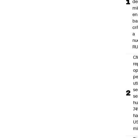
de
mil
en
ba
cr
a
nu
R
C
re
op
pe
ut
se
se
h
7
ha
U
mi