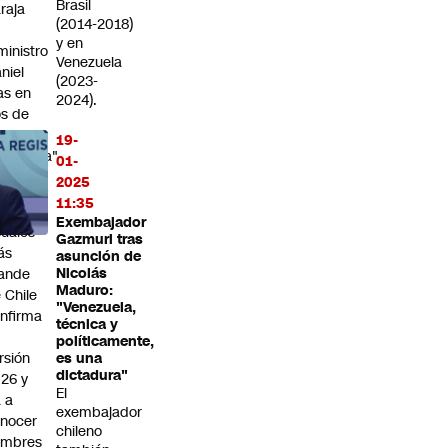
Brasil
raja
(2014-2018)
y en
ministro
Venezuela
niel
(2023-
as en
2024).
s de
19-
ficiencia"
01-
2025
 feria
11:35
 artes
Exembajador
suales
Gazmuri tras
ás
asunción de
ande
Nicolás
Maduro:
 Chile
"Venezuela,
nfirma
técnica y
políticamente,
rsión
es una
dictadura"
26 y
El
 a
exembajador
nocer
chileno
ombres