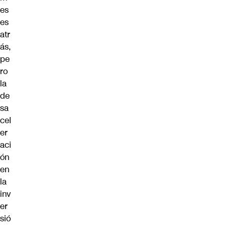
es
es
atr
ás,
pe
ro
la
de
sa
cel
er
aci
ón
en
la
inv
er
sió