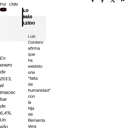
Por
CNN
Futuro 360
LO
Opinión
MÁS
LEÍDO
Luis
Cordero
afirma
que
En
ha
enero
existido
de
una
2013,
"falta
de
el
humanidad"
Imacec
con
fue
la
de
hija
6,4%.
de
Un
Bernarda
año
Vera