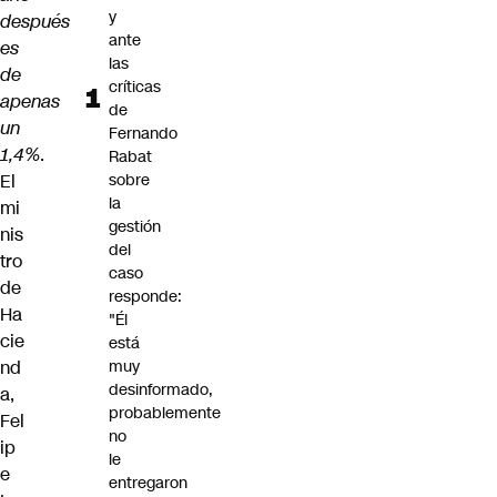
y
después
ante
es
las
de
críticas
apenas
de
un
Fernando
1,4%
.
Rabat
El
sobre
la
mi
gestión
nis
del
tro
caso
de
responde:
Ha
"Él
cie
está
nd
muy
desinformado,
a,
probablemente
Fel
no
ip
le
e
entregaron