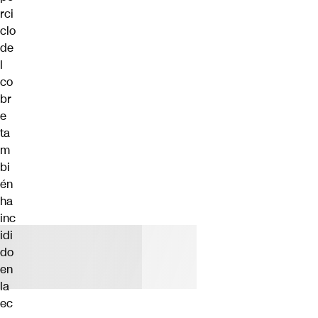
rci
clo
de
l
co
br
e
ta
m
bi
én
ha
inc
idi
do
en
la
ec