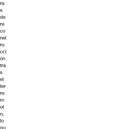
ra
s
de
re
co
nst
ru
cci
ón
tra
s
el
ter
re
m
ot
o,
lo
qu