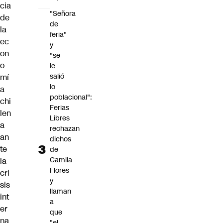
cia
"Señora
de
de
la
feria"
ec
y
on
"se
o
le
salió
mí
lo
a
poblacional":
chi
Ferias
len
Libres
a
rechazan
an
dichos
te
de
Camila
la
Flores
cri
y
sis
llaman
int
a
er
que
na
"el