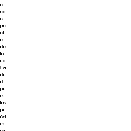
n
un
re
pu
nt
e
de
la
ac
tivi
da
d
pa
ra
los
pr
óxi
m
os