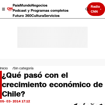
País
Mundo
Negocios
Radio
Podcast y Programas completos
CNN
Futuro 360
Cultura
Servicios
País
Mundo
Negocios
Inicio
Sin categoría
¿Qué pasó con el
Deportes
Programas completos
crecimiento económico de
Cultura
Servicios
Chile?
Bits
CNN Data
05- 03- 2014 17:12
CNN tiempo