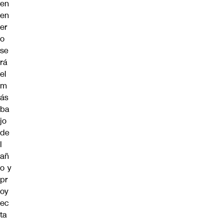
en
en
er
o
se
rá
el
m
ás
ba
jo
de
l
añ
o y
pr
oy
ec
ta