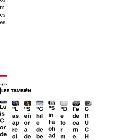
m
es
es.
LEE TAMBIÉN
Lu
"S
"L
"S
"C
"D
Fe
C
is
in
as
eñ
hil
e
de
R
C
Fa
ap
or
e
fo
ca
U
or
ch
re
a
de
r
rn
C
de
ad
ci
de
be
m
e
H