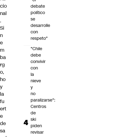
cio
debate
político
nal
se
.
desarrolle
Si
con
n
respeto"
e
"Chile
m
debe
ba
convivir
rg
con
o,
la
ho
nieve
y
y
la
no
paralizarse":
fu
Centros
ert
de
e
ski
de
piden
sa
revisar