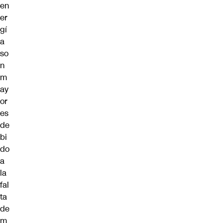
en
er
gí
a
so
n
m
ay
or
es
de
bi
do
a
la
fal
ta
de
m