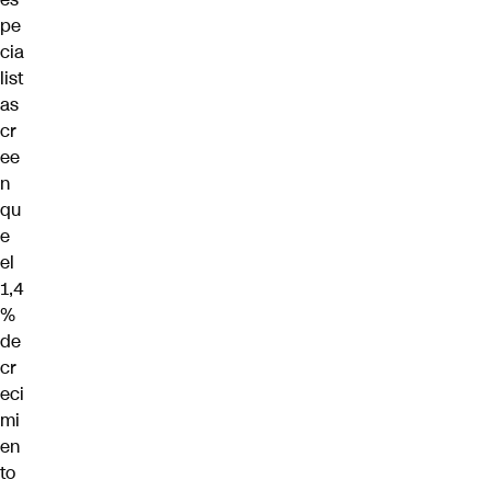
pe
cia
list
as
cr
ee
n
qu
e
el
1,4
%
de
cr
eci
mi
en
to