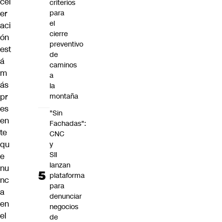
cel
criterios
er
para
el
aci
cierre
ón
preventivo
est
de
á
caminos
m
a
ás
la
pr
montaña
es
"Sin
en
Fachadas":
te
CNC
qu
y
SII
e
lanzan
nu
plataforma
nc
para
a
denunciar
en
negocios
el
de