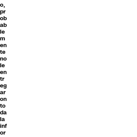
o,
pr
ob
ab
le
m
en
te
no
le
en
tr
eg
ar
on
to
da
la
inf
or