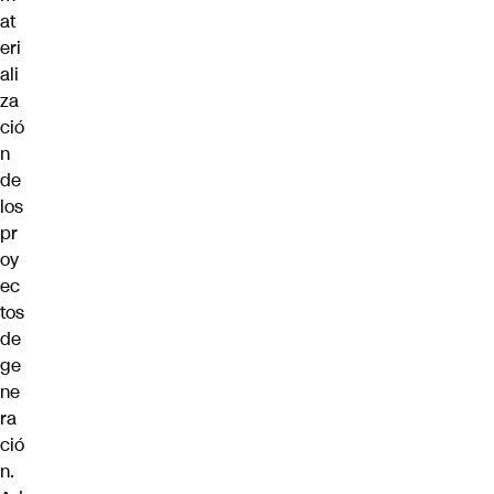
at
eri
ali
za
ció
n
de
los
pr
oy
ec
tos
de
ge
ne
ra
ció
n.