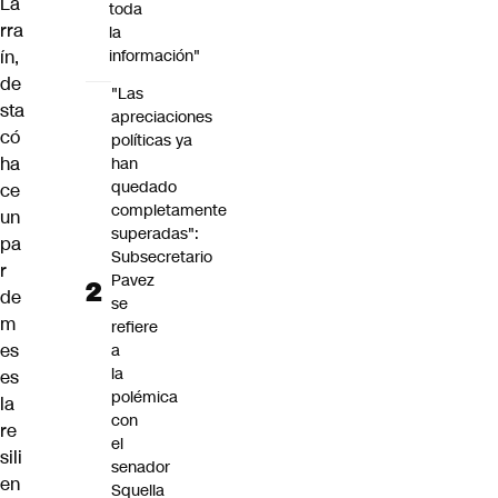
La
toda
rra
la
ín,
información"
de
"Las
sta
apreciaciones
có
políticas ya
ha
han
quedado
ce
completamente
un
superadas":
pa
Subsecretario
r
Pavez
de
se
m
refiere
es
a
la
es
polémica
la
con
re
el
sili
senador
en
Squella