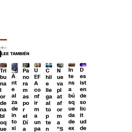
LEE TAMBIÉN
D
In
U
Tri
Pa
C
N
A
es
te
EF
bu
no
hil
ue
nt
ist
ns
A
na
ra
e
va
e
en
a
co
l
m
lle
pl
al
de
bú
nf
or
as
ga
at
za
so
sq
ir
de
po
al
af
de
lic
ue
m
na
r
to
or
in
it
da
a
bl
el
p
m
to
ud
de
un
oq
Dí
te
a
xi
de
ex
pa
ue
a
n
“S