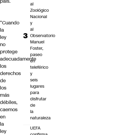
país.
al
Zoológico
Nacional
"Cuando
y
al
la
Observatorio
ley
Manuel
no
Foster,
protege
paseo
adecuadamente
en
los
teleférico
derechos
y
seis
de
lugares
los
para
más
disfrutar
débiles,
de
caemos
la
en
naturaleza
la
UEFA
ley
confirma