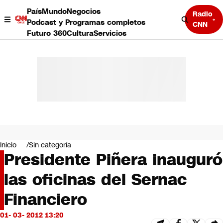
País
Mundo
Negocios
Radio
Podcast y Programas completos
CNN
Futuro 360
Cultura
Servicios
País
Mundo
Negocios
Inicio
Sin categoría
Presidente Piñera inauguró
Deportes
Programas completos
las oficinas del Sernac
Cultura
Servicios
Financiero
Bits
CNN Data
01- 03- 2012 13:20
CNN tiempo