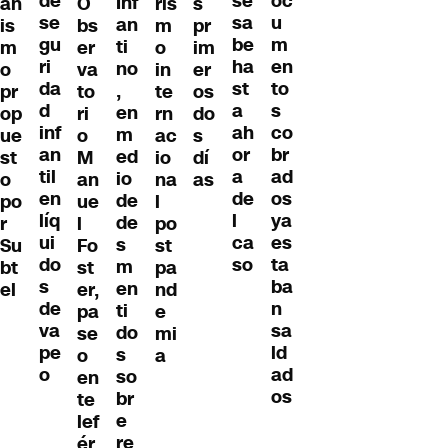
de
oc
se
Inf
an
O
ris
s
se
u
sa
an
is
bs
m
pr
gu
m
be
ti
m
er
o
im
ri
en
ha
no
o
va
in
er
da
to
st
,
pr
to
te
os
d
s
a
en
op
ri
rn
do
inf
co
ah
m
ue
o
ac
s
an
br
or
ed
st
M
io
dí
til
ad
a
io
o
an
na
as
en
os
de
de
po
ue
l
líq
ya
l
de
r
l
po
ui
es
ca
s
Su
Fo
st
do
ta
so
m
bt
st
pa
s
ba
en
el
er,
nd
de
n
ti
pa
e
va
sa
do
se
mi
pe
ld
s
o
a
o
ad
so
en
os
br
te
e
lef
re
ér