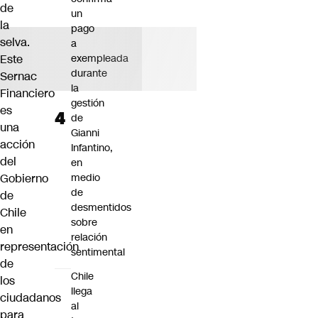
de
un
la
pago
selva.
a
Este
exempleada
durante
Sernac
la
Financiero
gestión
es
de
una
Gianni
acción
Infantino,
del
en
Gobierno
medio
de
de
desmentidos
Chile
sobre
en
relación
representación
sentimental
de
Chile
los
llega
ciudadanos
al
para