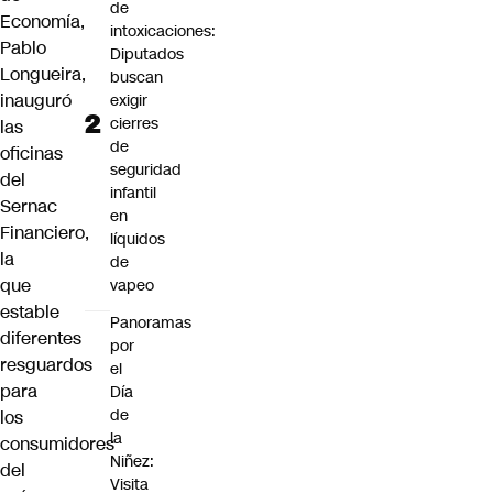
de
Economía,
intoxicaciones:
Pablo
Diputados
Longueira,
buscan
inauguró
exigir
cierres
las
de
oficinas
seguridad
del
infantil
Sernac
en
Financiero,
líquidos
la
de
que
vapeo
estable
Panoramas
diferentes
por
resguardos
el
para
Día
de
los
la
consumidores
Niñez:
del
Visita