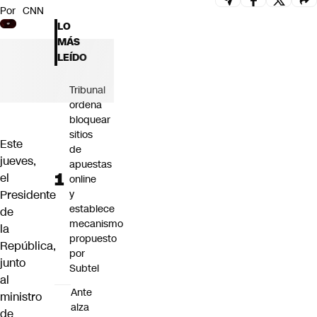
Por
CNN
Futuro 360
LO
Opinión
MÁS
LEÍDO
Tribunal
ordena
bloquear
sitios
Este
de
jueves,
apuestas
el
online
Presidente
y
establece
de
mecanismo
la
propuesto
República,
por
junto
Subtel
al
Ante
ministro
alza
de