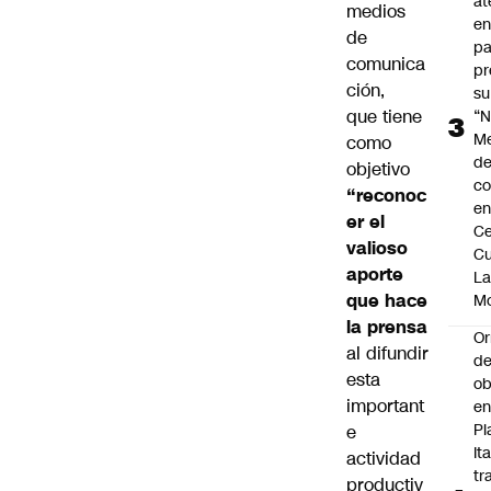
at
medios
en
de
pa
comunica
pr
ción,
su
que tiene
“N
M
como
de
objetivo
co
“reconoc
en
er el
Ce
valioso
Cu
aporte
L
que hace
M
la prensa
Or
al difundir
de
esta
ob
important
e
Pl
e
Ita
actividad
tr
productiv