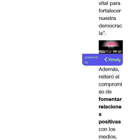
vital para
fortalecer
nuestra
democrac
ia”.
Lea el
powered
artículo
by
Además,
reiteró el
compromi
so de
fomentar
relacione
s
positivas
con los
medios.