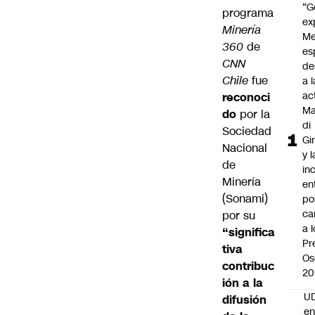
“G
programa
ex
Minería
Me
360
de
es
CNN
de
Chile
fue
a l
ac
reconoci
Ma
do
por la
di
Sociedad
Gi
Nacional
y l
de
in
Minería
en
(
Sonami
)
po
ca
por su
a 
“significa
Pr
tiva
Os
contribuc
20
ión a la
UD
difusión
en