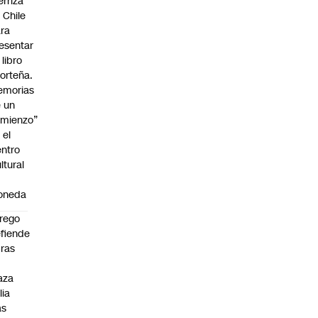
erriza
 Chile
ra
esentar
 libro
orteña.
emorias
 un
mienzo”
 el
ntro
ltural
a
oneda
rego
fiende
ras
n
aza
lia
as