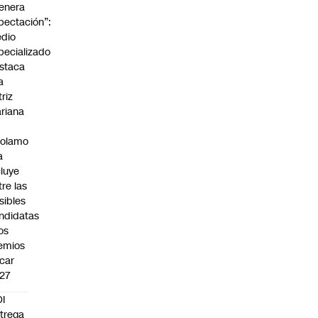
enera
pectación”:
dio
pecializado
staca
a
triz
riana
rolamo
a
cluye
tre las
sibles
ndidatas
los
emios
car
27
I
trega