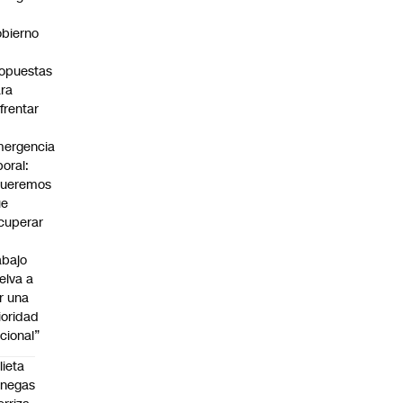
bierno
0
opuestas
ra
frentar
ergencia
boral:
Queremos
ue
cuperar
abajo
elva a
r una
ioridad
cional”
lieta
enegas