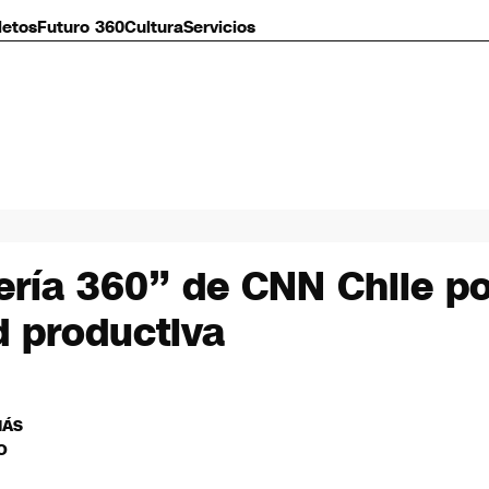
letos
Futuro 360
Cultura
Servicios
ría 360” de CNN Chile por
ad productiva
MÁS
O