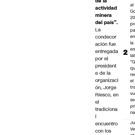
de la
al
actividad
Go
minera
2
del país”.
pr
La
pa
condecor
en
la
ación fue
em
entregada
la
por el
“
president
q
e de la
re
organizaci
el
ón,
Jorge
tr
vu
Riesco,
en
se
el
pr
tradiciona
na
l
Ju
encuentro
V
con los