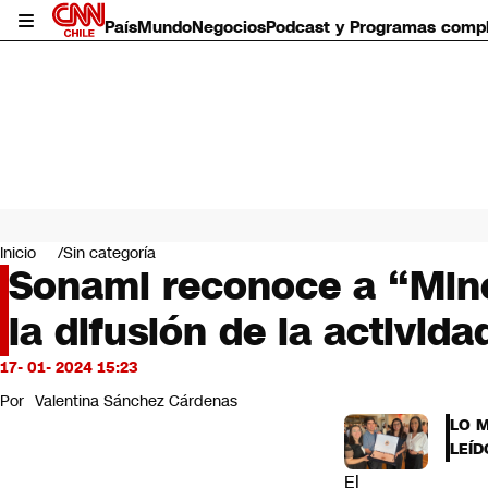
País
Mundo
Negocios
Podcast y Programas comp
País
Mundo
Inicio
Sin categoría
Negocios
Sonami reconoce a “Mine
Deportes
la difusión de la activid
Programas completos
Cultura
Servicios
17- 01- 2024 15:23
Bits
Por
Valentina Sánchez Cárdenas
CNN Data
LO 
CNN tiempo
LEÍD
Futuro 360
El
Opinión