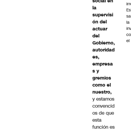
social en
ir
la
Es
supervisi
sa
ón del
la
actuar
in
co
del
el
Gobierno,
autoridad
es,
empresa
s y
gremios
como el
nuestro,
y estamos
convencid
os de que
esta
función es