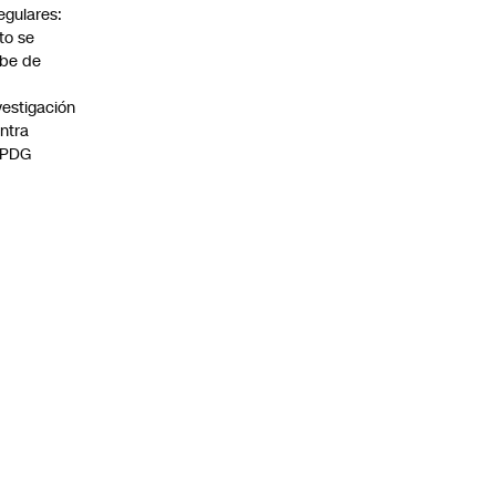
regulares:
to se
be de
vestigación
ntra
 PDG