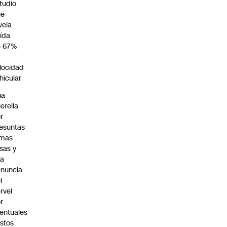
tudio
ue
vela
ída
e 67%
n
locidad
hicular
na
erella
r
esuntas
rmas
lsas y
na
nuncia
l
rvel
r
entuales
stos