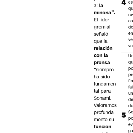
es
a:
la
q
minería”.
re
El líder
ca
gremial
d
e
señaló
ve
que la
ve
relación
con la
U
prensa
qu
po
“siempre
pr
ha sido
fi
fundamen
fa
tal para
u
Sonami.
de
Valoramos
de
profunda
Se
po
mente su
ev
función
ga