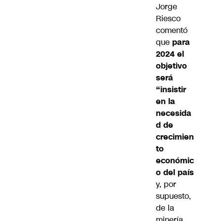
Jorge
Riesco
comentó
que
para
2024 el
objetivo
será
“insistir
en la
necesida
d de
crecimien
to
económic
o del país
y, por
supuesto,
de la
minería