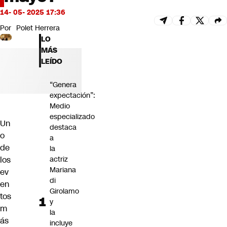
Futuro 360
14- 05- 2025 17:36
Opinión
Por
Polet Herrera
LO
MÁS
LEÍDO
“Genera
expectación”:
Medio
especializado
Un
destaca
o
a
de
la
los
actriz
Mariana
ev
di
en
Girolamo
tos
y
m
la
ás
incluye