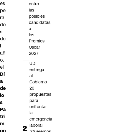
es
entre
pe
las
posibles
ra
candidatas
do
a
s
los
de
Premios
l
Oscar
añ
2027
o,
UDI
el
entrega
Dí
al
a
Gobierno
de
20
propuestas
lo
para
s
enfrentar
Pa
la
tri
emergencia
m
laboral:
on
“Queremos