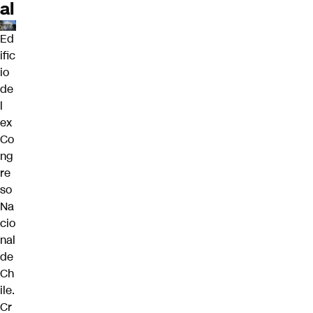
al
Ed
ific
io
de
l
ex
Co
ng
re
so
Na
cio
nal
de
Ch
ile.
Cr