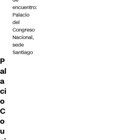
encuentro:
Palacio
del
Congreso
Nacional,
sede
Santiago
P
al
a
ci
o
C
o
u