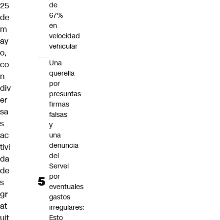
25
de
67%
de
en
m
velocidad
ay
vehicular
o,
Una
co
querella
n
por
div
presuntas
er
firmas
sa
falsas
s
y
ac
una
denuncia
tivi
del
da
Servel
de
por
s
eventuales
gr
gastos
at
irregulares:
uit
Esto