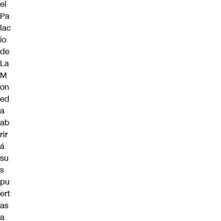
el
Pa
lac
io
de
La
M
on
ed
a
ab
rir
á
su
s
pu
ert
as
a