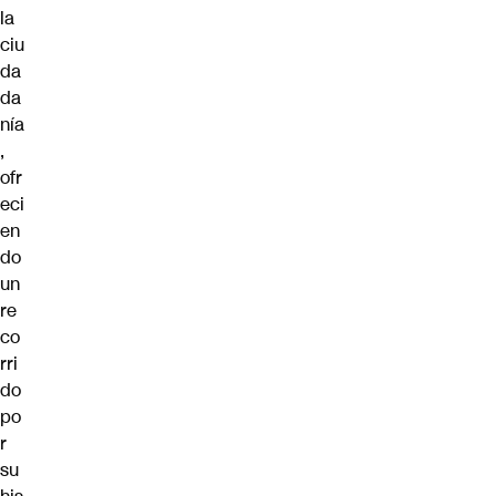
la
ciu
da
da
nía
,
ofr
eci
en
do
un
re
co
rri
do
po
r
su