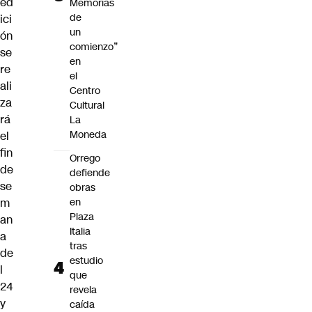
ed
Memorias
de
ici
un
ón
comienzo”
se
en
re
el
ali
Centro
za
Cultural
rá
La
Moneda
el
fin
Orrego
de
defiende
se
obras
m
en
Plaza
an
Italia
a
tras
de
estudio
l
que
24
revela
y
caída