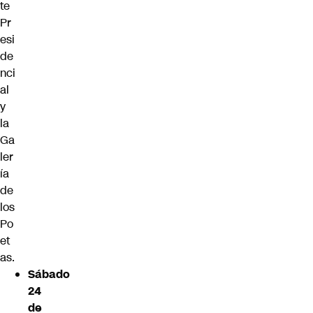
te
Pr
esi
de
nci
al
y
la
Ga
ler
ía
de
los
Po
et
as.
Sábado
24
de