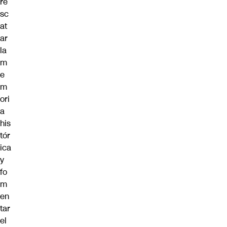
re
sc
at
ar
la
m
e
m
ori
a
his
tór
ica
y
fo
m
en
tar
el