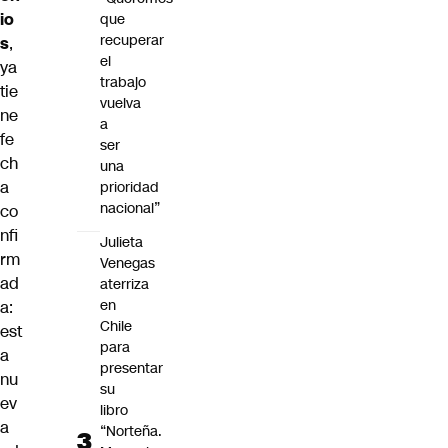
io
que
recuperar
s
,
el
ya
trabajo
tie
vuelva
ne
a
fe
ser
ch
una
a
prioridad
nacional”
co
nfi
Julieta
rm
Venegas
ad
aterriza
en
a:
Chile
est
para
a
presentar
nu
su
ev
libro
a
“Norteña.