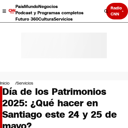
País
Mundo
Negocios
Radio
Podcast y Programas completos
CNN
Futuro 360
Cultura
Servicios
País
Mundo
Negocios
Inicio
Servicios
Día de los Patrimonios
Deportes
Programas completos
2025: ¿Qué hacer en
Cultura
Servicios
Santiago este 24 y 25 de
Bits
CNN Data
mayo?
CNN tiempo