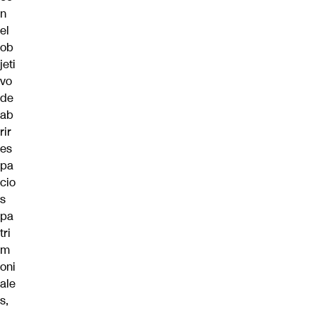
n
el
ob
jeti
vo
de
ab
rir
es
pa
cio
s
pa
tri
m
oni
ale
s,