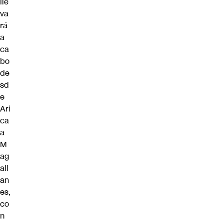
lle
va
rá
a
ca
bo
de
sd
e
Ari
ca
a
M
ag
all
an
es,
co
n