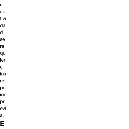
a
ac
tivi
da
d
se
re
qu
ier
e
ins
cri
pc
ión
pr
evi
a
.
E