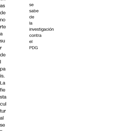
se
as
sabe
de
de
no
la
rte
investigación
a
contra
su
el
r
PDG
de
l
pa
ís.
La
fie
sta
cul
tur
al
se