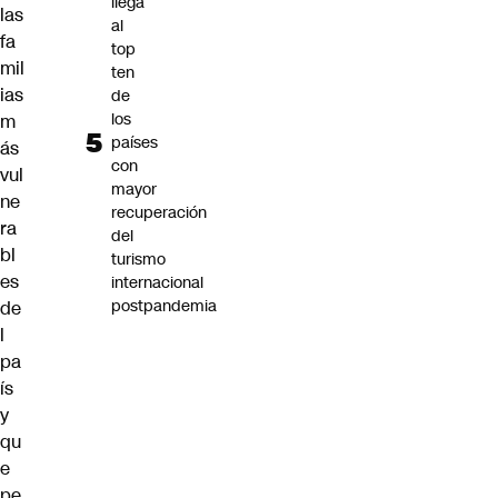
llega
las
al
fa
top
mil
ten
ias
de
los
m
países
ás
con
vul
mayor
ne
recuperación
ra
del
bl
turismo
es
internacional
postpandemia
de
l
pa
ís
y
qu
e
pe