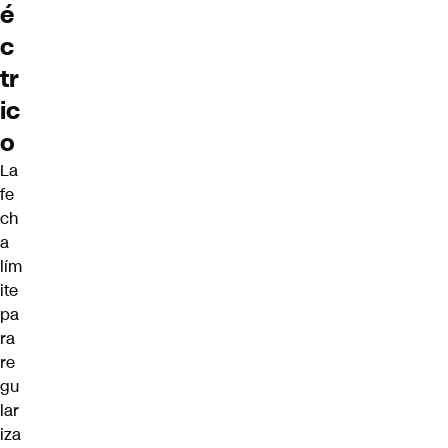
é
c
tr
ic
o
La
fe
ch
a
lím
ite
pa
ra
re
gu
lar
iza