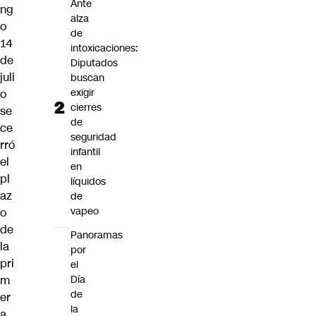
Ante
ng
alza
o
de
14
intoxicaciones:
de
Diputados
juli
buscan
exigir
o
cierres
se
de
ce
seguridad
rró
infantil
el
en
pl
líquidos
az
de
vapeo
o
de
Panoramas
la
por
pri
el
Día
m
de
er
la
a