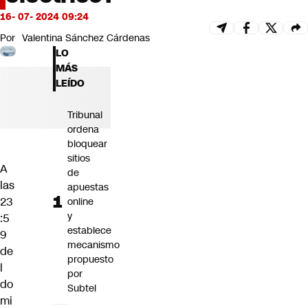
Futuro 360
16- 07- 2024 09:24
Opinión
Por
Valentina Sánchez Cárdenas
LO
MÁS
LEÍDO
Tribunal
ordena
bloquear
sitios
A
de
las
apuestas
23
online
y
:5
establece
9
mecanismo
de
propuesto
l
por
do
Subtel
mi