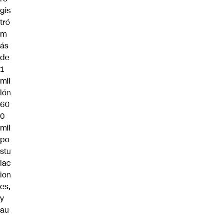
gis
tró
m
ás
de
1
mil
lón
60
0
mil
po
stu
lac
ion
es,
y
au