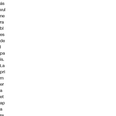
ás
vul
ne
ra
bl
es
de
l
pa
ís.
La
pri
m
er
a
et
ap
a
re