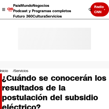
País
Mundo
Negocios
Radio
Podcast y Programas completos
CNN
Futuro 360
Cultura
Servicios
País
Mundo
Negocios
Inicio
Servicios
¿Cuándo se conocerán los
Deportes
Programas completos
resultados de la
Cultura
Servicios
postulación del subsidio
Bits
CNN Data
eléctrico?
CNN tiempo