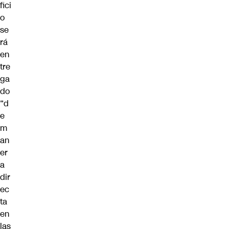
fici
o
se
rá
en
tre
ga
do
“d
e
m
an
er
a
dir
ec
ta
en
las