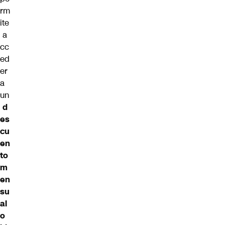
rm
ite
a
cc
ed
er
a
un
d
es
cu
en
to
m
en
su
al
o