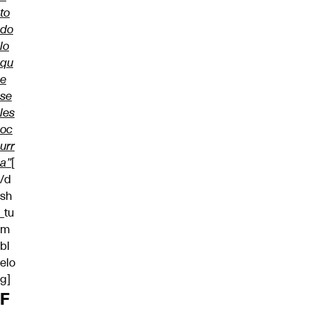
to
do
lo
qu
e
se
les
oc
urr
a”
[
/d
sh
_tu
m
bl
elo
g]
F