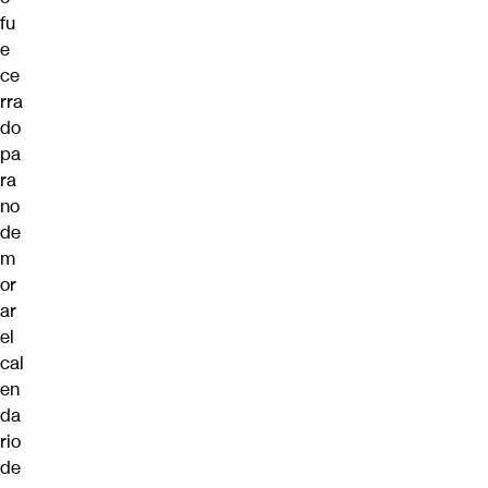
fu
e
ce
rra
do
pa
ra
no
de
m
or
ar
el
cal
en
da
rio
de