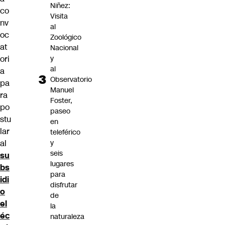
Niñez:
co
Visita
nv
al
oc
Zoológico
at
Nacional
y
ori
al
a
Observatorio
pa
Manuel
ra
Foster,
po
paseo
stu
en
lar
teleférico
y
al
seis
su
lugares
bs
para
idi
disfrutar
o
de
el
la
éc
naturaleza