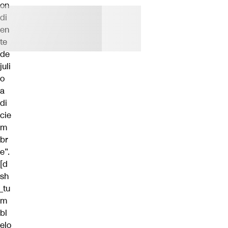
on
di
en
te
de
juli
o
a
di
cie
m
br
e”.
[d
sh
_tu
m
bl
elo