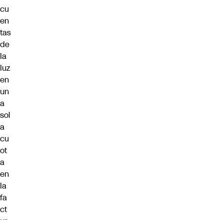
cu
en
tas
de
la
luz
en
un
a
sol
a
cu
ot
a
en
la
fa
ct