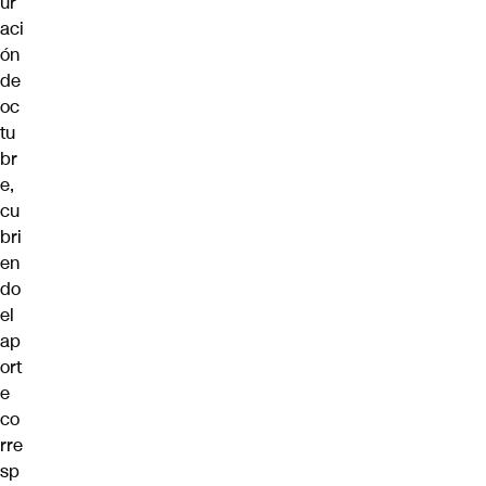
ur
aci
ón
de
oc
tu
br
e,
cu
bri
en
do
el
ap
ort
e
co
rre
sp