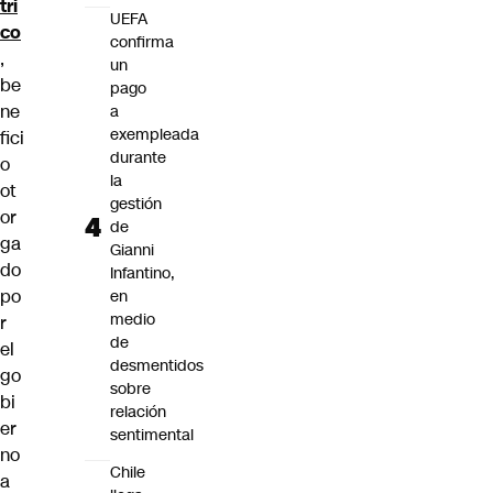
tri
UEFA
co
confirma
,
un
be
pago
ne
a
exempleada
fici
durante
o
la
ot
gestión
or
de
ga
Gianni
do
Infantino,
po
en
medio
r
de
el
desmentidos
go
sobre
bi
relación
er
sentimental
no
Chile
a