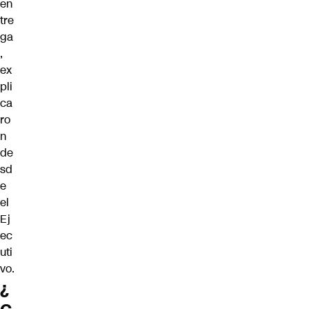
en
tre
ga
,
ex
pli
ca
ro
n
de
sd
e
el
Ej
ec
uti
vo.
¿