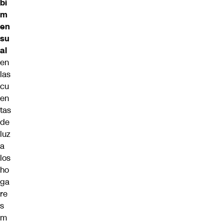
bi
m
en
su
al
en
las
cu
en
tas
de
luz
a
los
ho
ga
re
s
m