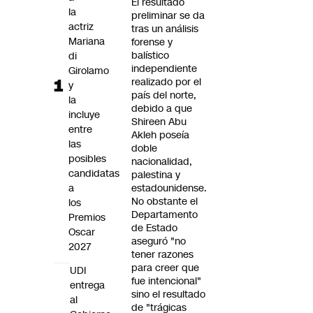
El resultado
Futuro 360
la
preliminar se da
actriz
Opinión
tras un análisis
Mariana
forense y
balístico
di
independiente
Girolamo
realizado por el
y
país del norte,
la
debido a que
incluye
Shireen Abu
entre
Akleh poseía
las
doble
posibles
nacionalidad,
candidatas
palestina y
a
estadounidense.
No obstante el
los
Departamento
Premios
de Estado
Oscar
aseguró "no
2027
tener razones
para creer que
UDI
fue intencional"
entrega
sino el resultado
al
de "trágicas