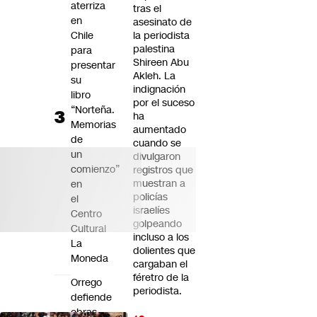
aterriza
tras el
en
asesinato de
Chile
la periodista
palestina
para
Shireen Abu
presentar
Akleh. La
su
indignación
libro
por el suceso
“Norteña.
ha
Memorias
aumentado
de
cuando se
un
divulgaron
comienzo”
registros que
muestran a
en
policías
el
israelíes
Centro
golpeando
Cultural
incluso a los
La
dolientes que
Moneda
cargaban el
féretro de la
Orrego
periodista.
defiende
obras