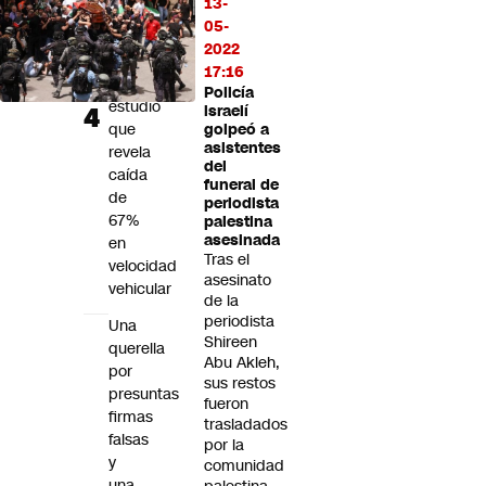
13-
en
05-
Plaza
2022
Italia
17:16
tras
Policía
estudio
israelí
que
golpeó a
asistentes
revela
del
caída
funeral de
de
periodista
67%
palestina
asesinada
en
Tras el
velocidad
asesinato
vehicular
de la
periodista
Una
Shireen
querella
Abu Akleh,
por
sus restos
presuntas
fueron
firmas
trasladados
falsas
por la
y
comunidad
una