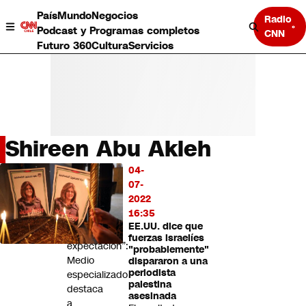
País
Mundo
Negocios
Radio
Podcast y Programas completos
CNN
Futuro 360
Cultura
Servicios
Shireen Abu Akleh
País
04-
LO
Mundo
07-
MÁS
Negocios
2022
LEÍDO
Deportes
16:35
EE.UU. dice que
Programas completos
“Genera
fuerzas israelíes
Cultura
expectación”:
"probablemente"
Servicios
Medio
dispararon a una
Bits
periodista
especializado
palestina
CNN Data
destaca
asesinada
CNN tiempo
a