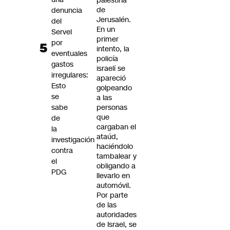
palestina
de
denuncia
Jerusalén.
del
En un
Servel
primer
por
intento, la
eventuales
policía
gastos
israelí se
irregulares:
apareció
Esto
golpeando
se
a las
sabe
personas
que
de
cargaban el
la
ataúd,
investigación
haciéndolo
contra
tambalear y
el
obligando a
PDG
llevarlo en
automóvil.
Por parte
de las
autoridades
de Israel, se