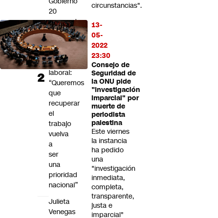
Gobierno
circunstancias".
20
propuestas
13-
para
05-
enfrentar
2022
la
23:30
emergencia
Consejo de
laboral:
Seguridad de
la ONU pide
“Queremos
"investigación
que
imparcial" por
recuperar
muerte de
el
periodista
palestina
trabajo
Este viernes
vuelva
la instancia
a
ha pedido
ser
una
una
"investigación
prioridad
inmediata,
nacional”
completa,
transparente,
Julieta
justa e
Venegas
imparcial"