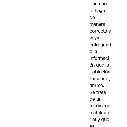
que uno
lo haga
de
manera
correcta y
vaya
entregand
o la
informaci
ón que la
población
requiere”,
afirmó.
Se trata
de un
fenómeno
multifacto
rial y que
es