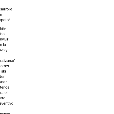
sarrolle
on
speto"
hile
ebe
nvivir
n la
eve y
o
ralizarse":
ntros
 ski
den
visar
iterios
ra el
erre
eventivo
e