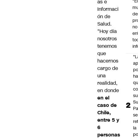
"É
as e
m
Informaci
de
ón de
pr
Salud.
no
“Hoy día
en
nosotros
to
tenemos
in
que
"L
hacernos
ap
cargo de
po
una
h
realidad,
q
c
en donde
su
en el
Su
caso de
P
Chile,
se
entre 5 y
re
6
la
personas
po