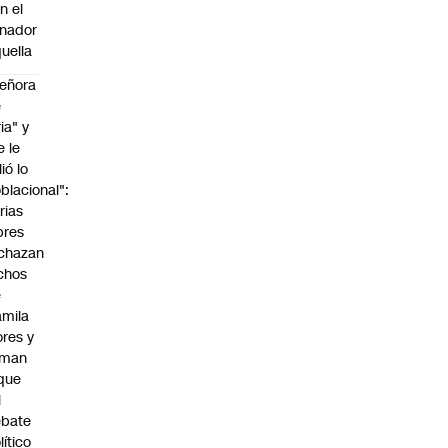
n el
nador
uella
eñora
e
ria" y
e le
lió lo
blacional":
rias
bres
chazan
chos
e
mila
ores y
aman
que
l
ebate
lítico