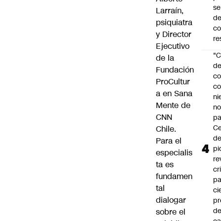
se
Larraín,
de
psiquiatra
c
y Director
re
Ejecutivo
"C
de la
d
Fundación
co
ProCultur
co
a en Sana
ni
Mente de
n
CNN
pa
Ce
Chile.
de
Para el
pi
especialis
re
ta es
cr
fundamen
pa
tal
ci
dialogar
pr
d
sobre el