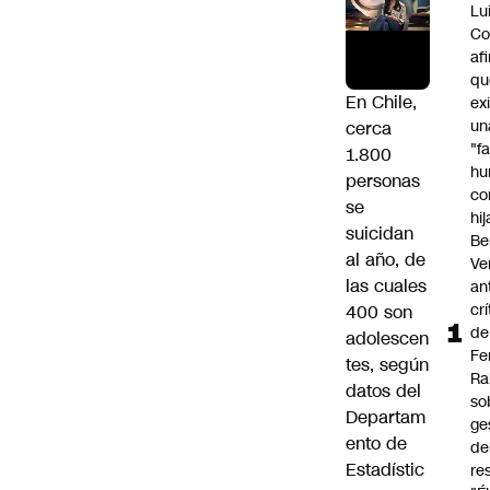
Lu
Co
af
qu
En Chile,
ex
un
cerca
"f
1.800
hu
personas
co
se
hi
suicidan
Be
al año, de
Ve
las cuales
an
cr
400 son
de
adolescen
Fe
tes, según
Ra
datos del
so
Departam
ge
ento de
de
Estadístic
re