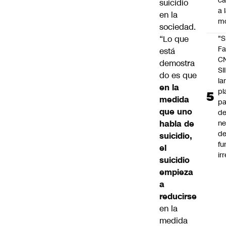
c
suicidio
a 
en la
m
sociedad.
“Lo que
"S
Fa
está
C
demostra
SII
do es que
la
en la
pl
medida
pa
que uno
de
habla de
ne
d
suicidio,
fu
el
ir
suicidio
empieza
a
reducirse
en la
medida