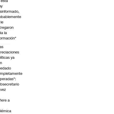
l está
uy
sinformado,
obablemente
 le
tregaron
da la
formación"
as
reciaciones
líticas ya
an
uedado
ompletamente
peradas":
bsecretario
avez
fiere a
lémica