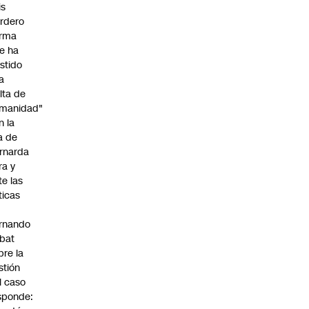
is
rdero
irma
e ha
istido
a
alta de
manidad"
n la
ja de
rnarda
ra y
te las
íticas
rnando
bat
bre la
stión
l caso
sponde: