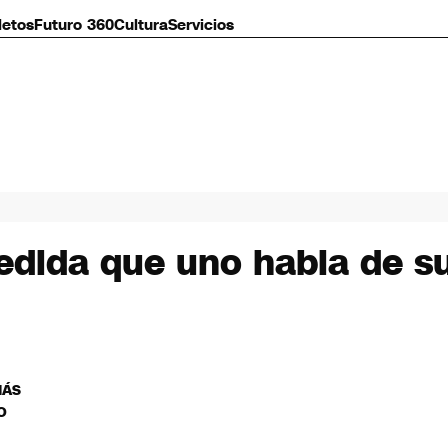
letos
Futuro 360
Cultura
Servicios
edida que uno habla de sui
MÁS
O