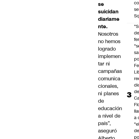
co
se
se
suicidan
Sq
diariame
nte.
"S
d
Nosotros
fe
no hemos
"s
logrado
sa
implemen
po
tar ni
Fe
campañas
Li
comunica
re
di
cionales,
d
ni planes
Ca
de
Fl
educación
ll
a nivel de
a 
país”,
"e
aseguró
d
po
Alberto