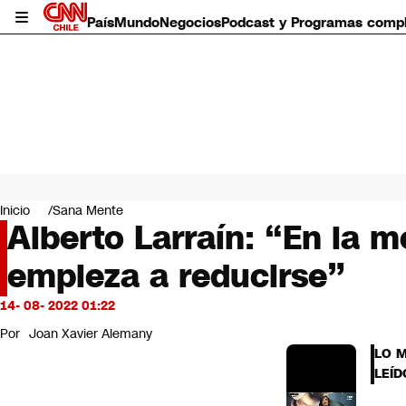
País
Mundo
Negocios
Podcast y Programas comp
País
Mundo
Inicio
Sana Mente
Negocios
Alberto Larraín: “En la m
Deportes
empieza a reducirse”
Programas completos
Cultura
Servicios
14- 08- 2022 01:22
Bits
Por
Joan Xavier Alemany
CNN Data
LO 
CNN tiempo
LEÍD
Futuro 360
Opinión