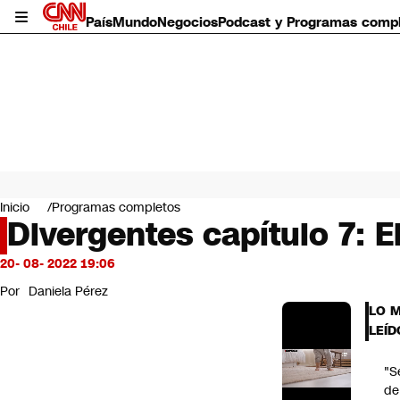
País
Mundo
Negocios
Podcast y Programas comp
País
Mundo
Inicio
Programas completos
Negocios
Divergentes capítulo 7: E
Deportes
Programas completos
20- 08- 2022 19:06
Cultura
Por
Daniela Pérez
Servicios
LO 
Bits
LEÍD
CNN Data
CNN tiempo
"S
Futuro 360
de
Opinión