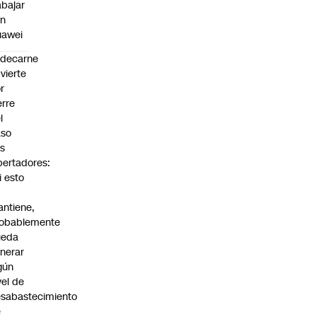
abajar
on
uawei
edecarne
vierte
r
erre
l
aso
s
bertadores:
i esto
ntiene,
obablemente
ueda
nerar
gún
vel de
sabastecimiento
e