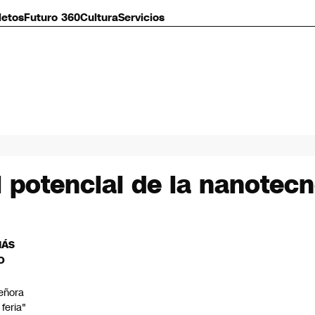
letos
Futuro 360
Cultura
Servicios
l potencial de la nanotec
MÁS
O
eñora
 feria"