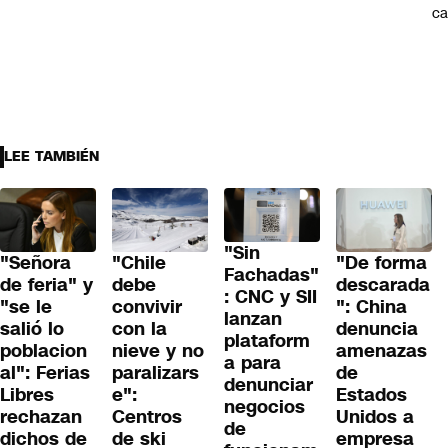
ca
LEE TAMBIÉN
"Sin
"Señora
"Chile
"De forma
Fachadas"
de feria" y
debe
descarada
: CNC y SII
"se le
convivir
": China
lanzan
salió lo
con la
denuncia
plataform
poblacion
nieve y no
amenazas
a para
al": Ferias
paralizars
de
denunciar
Libres
e":
Estados
negocios
rechazan
Centros
Unidos a
de
dichos de
de ski
empresa