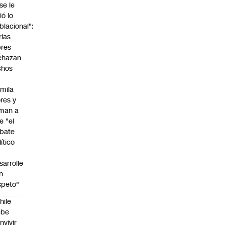
"se le
ió lo
blacional":
rias
bres
chazan
chos
mila
ores y
aman a
e "el
bate
lítico
sarrolle
n
speto"
hile
ebe
nvivir