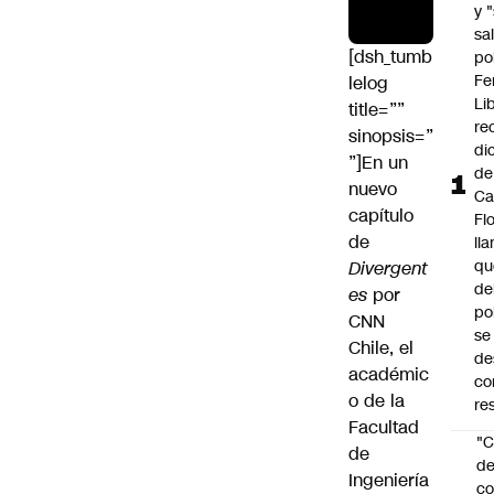
y 
sal
[dsh_tumb
po
Fe
lelog
Li
title=””
re
sinopsis=”
di
”]En un
de
nuevo
Ca
capítulo
Fl
de
ll
qu
Divergent
de
es
por
po
CNN
se
Chile, el
de
académic
co
o de la
re
Facultad
"C
de
d
Ingeniería
co