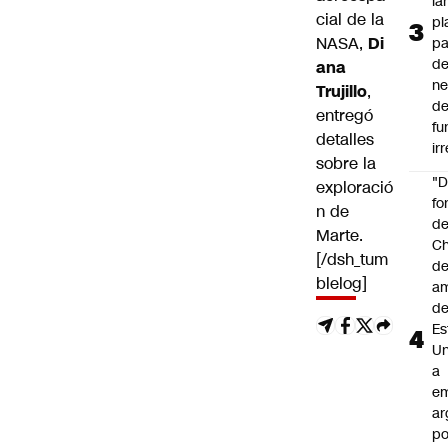
la
cial de la
pl
NASA,
Di
pa
de
ana
ne
Trujillo
,
d
entregó
fu
detalles
ir
sobre la
"
exploració
fo
n de
de
Marte.
Ch
[/dsh_tum
de
blelog]
a
d
Es
Un
a
e
ar
po