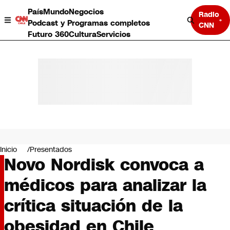
País
Mundo
Negocios
Radio
Podcast y Programas completos
CNN
Futuro 360
Cultura
Servicios
País
Mundo
Negocios
Inicio
Presentados
Novo Nordisk convoca a
Deportes
Programas completos
médicos para analizar la
Cultura
Servicios
crítica situación de la
Bits
CNN Data
obesidad en Chile
CNN tiempo