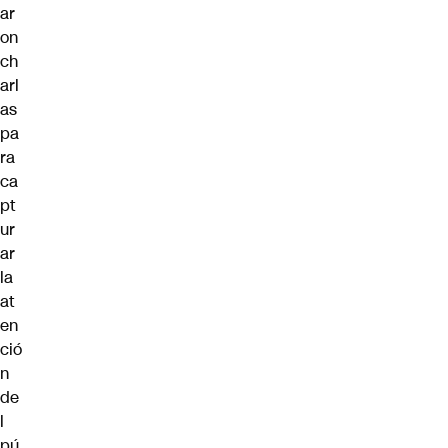
ar
on
ch
arl
as
pa
ra
ca
pt
ur
ar
la
at
en
ció
n
de
l
pú