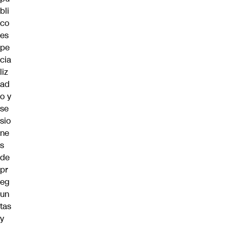
bli
co
es
pe
cia
liz
ad
o y
se
sio
ne
s
de
pr
eg
un
tas
y