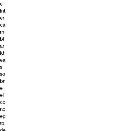
e
int
er
ca
m
bi
ar
id
ea
s
so
br
e
el
co
nc
ep
to
de