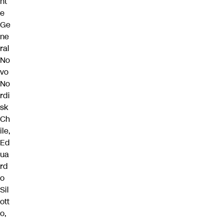
nt
e
Ge
ne
ral
No
vo
No
rdi
sk
Ch
ile,
Ed
ua
rd
o
Sil
ott
o,