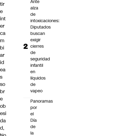
Ante
tir
alza
e
de
int
intoxicaciones:
er
Diputados
ca
buscan
exigir
m
cierres
bi
de
ar
seguridad
id
infantil
ea
en
s
líquidos
so
de
vapeo
br
e
Panoramas
ob
por
esi
el
Día
da
de
d,
la
No