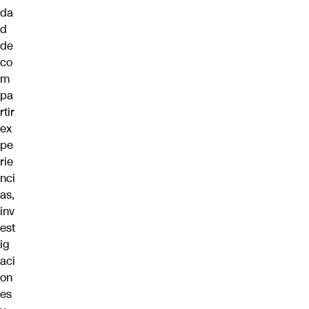
da
d
de
co
m
pa
rtir
ex
pe
rie
nci
as,
inv
est
ig
aci
on
es