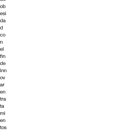
ob
esi
da
d
co
n
el
fin
de
inn
ov
ar
en
tra
ta
mi
en
tos