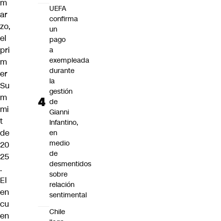
m
UEFA
ar
confirma
zo,
un
el
pago
pri
a
exempleada
m
durante
er
la
Su
gestión
m
de
mi
Gianni
t
Infantino,
de
en
medio
20
de
25
desmentidos
.
sobre
El
relación
en
sentimental
cu
Chile
en