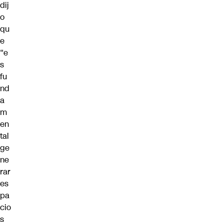
dij
o
qu
e
“e
s
fu
nd
a
m
en
tal
ge
ne
rar
es
pa
cio
s