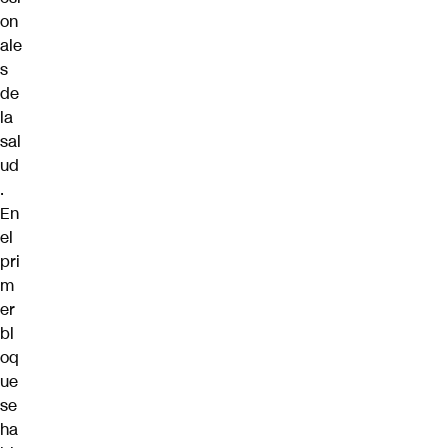
on
ale
s
de
la
sal
ud
.
En
el
pri
m
er
bl
oq
ue
se
ha