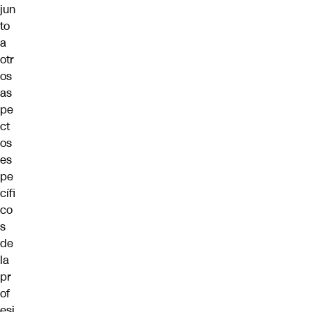
jun
to
a
otr
os
as
pe
ct
os
es
pe
cífi
co
s
de
la
pr
of
esi