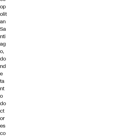
op
olit
an
Sa
nti
ag
o,
do
nd
e
ta
nt
o
do
ct
or
es
co