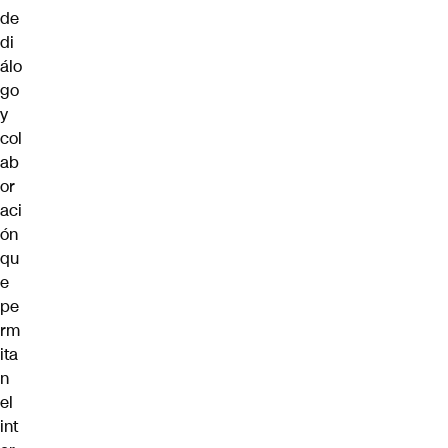
de
di
álo
go
y
col
ab
or
aci
ón
qu
e
pe
rm
ita
n
el
int