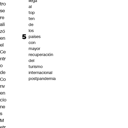
llega
tro
al
se
top
re
ten
ali
de
los
zó
países
en
con
el
mayor
Ce
recuperación
ntr
del
o
turismo
de
internacional
postpandemia
Co
nv
en
cio
ne
s
M
etr