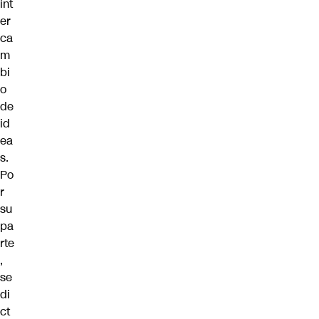
int
er
ca
m
bi
o
de
id
ea
s.
Po
r
su
pa
rte
,
se
di
ct