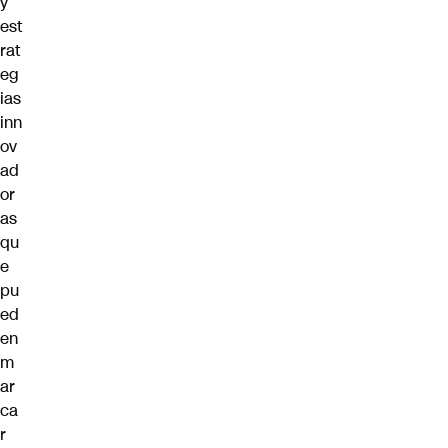
y
est
rat
eg
ias
inn
ov
ad
or
as
qu
e
pu
ed
en
m
ar
ca
r