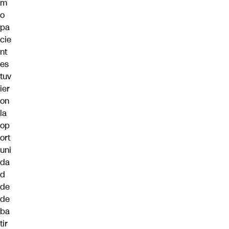
m
o
pa
cie
nt
es
tuv
ier
on
la
op
ort
uni
da
d
de
de
ba
tir