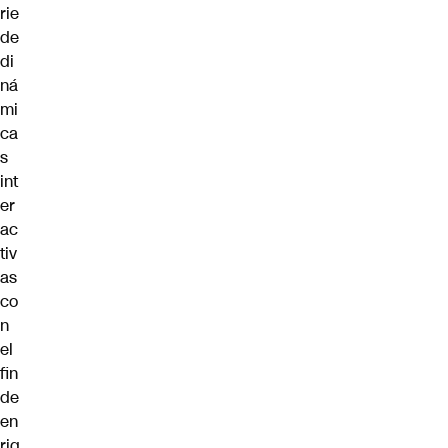
rie
de
di
ná
mi
ca
s
int
er
ac
tiv
as
co
n
el
fin
de
en
riq