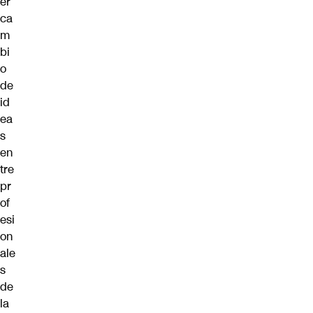
er
ca
m
bi
o
de
id
ea
s
en
tre
pr
of
esi
on
ale
s
de
la