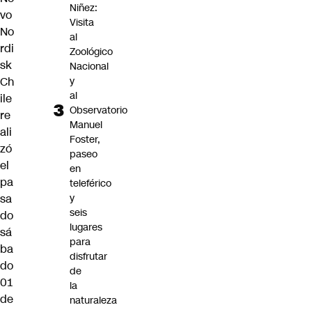
Niñez:
vo
Visita
No
al
rdi
Zoológico
sk
Nacional
y
Ch
al
ile
Observatorio
re
Manuel
ali
Foster,
zó
paseo
el
en
pa
teleférico
y
sa
seis
do
lugares
sá
para
ba
disfrutar
do
de
01
la
de
naturaleza