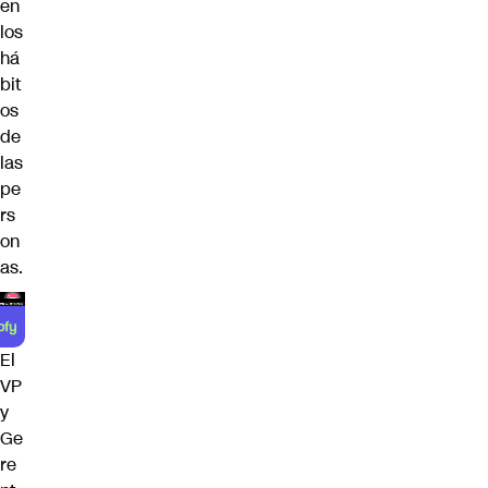
en
los
há
bit
os
de
las
pe
rs
on
as.
El
VP
y
Ge
re