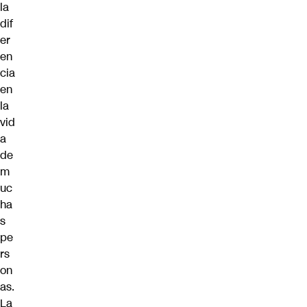
la
dif
er
en
cia
en
la
vid
a
de
m
uc
ha
s
pe
rs
on
as.
La