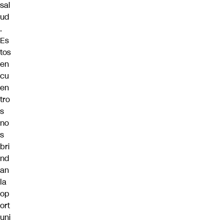
sal
ud
.
Es
tos
en
cu
en
tro
s
no
s
bri
nd
an
la
op
ort
uni