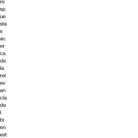
re
sp
ue
sta
s
ac
er
ca
de
la
rel
ev
an
cia
de
l
bi
en
est