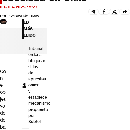
Futuro 360
03- 03- 2025 12:23
Opinión
Por
Sebastián Rivas
LO
MÁS
LEÍDO
Tribunal
ordena
bloquear
sitios
Co
de
n
apuestas
el
online
y
ob
establece
jeti
mecanismo
vo
propuesto
de
por
de
Subtel
ba