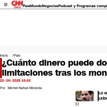
País
Mundo
Negocios
Podcast y Programas comp
País
Mundo
Inicio
País
Negocios
¿Cuánto dinero puede do
Deportes
limitaciones tras los mon
Programas completos
Cultura
Servicios
22- 05- 2025 15:02
Bits
Por
Michel Nahas Miranda
CNN Data
LO 
CNN tiempo
LEÍD
Futuro 360
El
Opinión