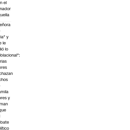
n el
nador
uella
eñora
e
ria" y
e le
lió lo
blacional":
rias
bres
chazan
chos
e
mila
ores y
aman
que
l
ebate
lítico