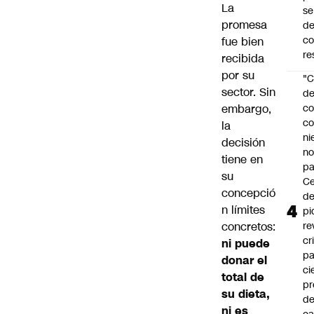
La
se
promesa
de
c
fue bien
re
recibida
por su
"C
sector. Sin
d
embargo,
co
co
la
ni
decisión
n
tiene en
pa
su
Ce
concepció
de
n límites
pi
concretos:
re
cr
ni puede
pa
donar el
ci
total de
pr
su dieta,
d
ni es