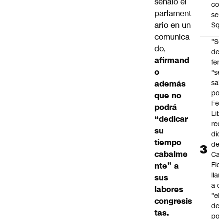
señaló el
co
parlament
se
ario en un
Sq
comunica
"S
do,
d
afirmand
fe
o
"s
sa
además
po
que no
Fe
podrá
Li
“dedicar
re
su
di
tiempo
d
cabalme
Ca
Fl
nte” a
ll
sus
a 
labores
"e
congresis
d
tas.
po