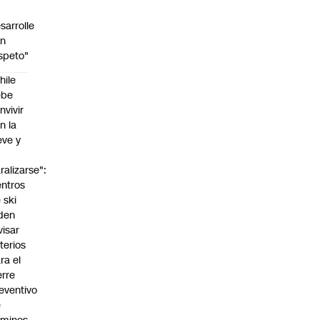
sarrolle
on
speto"
hile
ebe
nvivir
n la
eve y
o
ralizarse":
ntros
 ski
den
visar
iterios
ra el
erre
eventivo
e