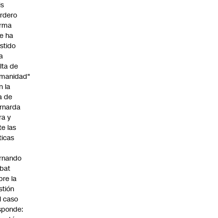
is
rdero
irma
e ha
istido
a
alta de
manidad"
n la
ja de
rnarda
ra y
te las
íticas
rnando
bat
bre la
stión
l caso
sponde: