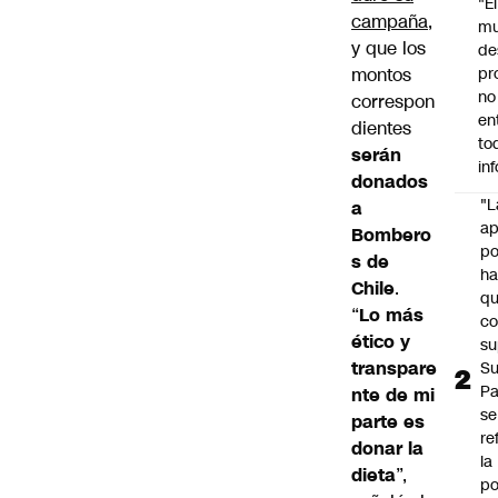
"É
campaña
,
m
y que los
de
montos
pr
no
correspon
en
dientes
to
serán
in
donados
"L
a
ap
Bombero
po
s de
h
Chile
.
q
“
Lo más
c
ético y
su
transpare
Su
P
nte de mi
se
parte es
re
donar la
la
dieta
”,
po