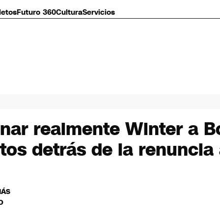
letos
Futuro 360
Cultura
Servicios
nar realmente Winter a 
tos detrás de la renuncia 
MÁS
O