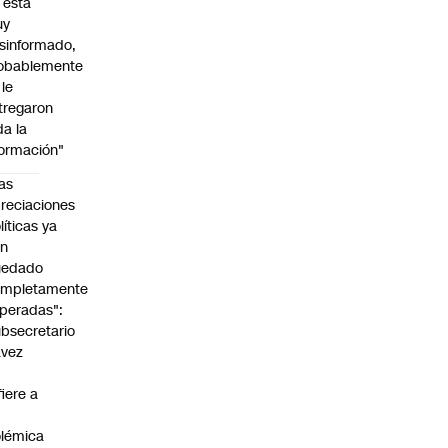
l está
uy
sinformado,
obablemente
 le
tregaron
da la
formación"
as
reciaciones
líticas ya
an
uedado
ompletamente
peradas":
bsecretario
avez
fiere a
lémica