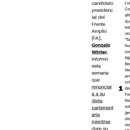
candidato
Lu
Co
presidenc
af
ial del
qu
Frente
ex
Amplio
un
(FA),
"f
Gonzalo
hu
Winter
,
co
hi
informó
Be
esta
Ve
semana
an
que
cr
renunciar
de
á a su
Fe
dieta
Ra
so
parlament
ge
aria
de
mientras
re
dure su