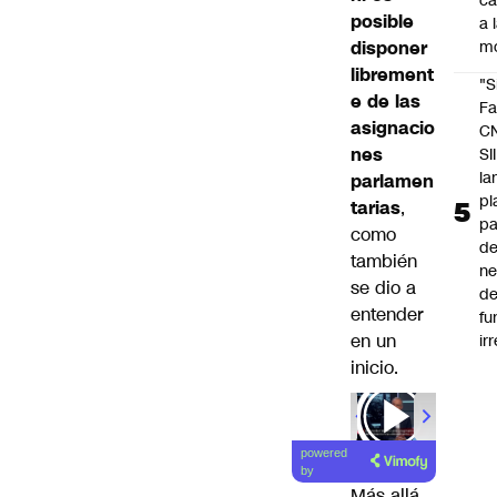
c
posible
a 
disponer
m
librement
"S
e de las
Fa
asignacio
C
nes
SII
la
parlamen
pl
tarias
,
pa
como
de
también
ne
se dio a
d
entender
fu
en un
ir
inicio.
powered
by
Más allá