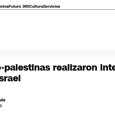
letos
Futuro 360
Cultura
Servicios
-palestinas realizaron int
srael
MÁS
O