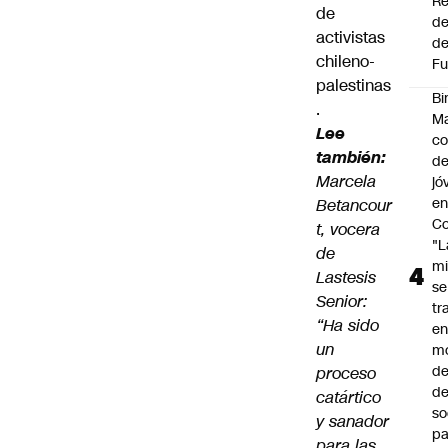
Re
de
de
activistas
de
chileno-
Fu
palestinas
Bi
.
Ma
Lee
co
también:
de
Marcela
jó
e
Betancour
Co
t, vocera
"L
de
mi
Lastesis
se
Senior:
tr
“Ha sido
en
un
m
d
proceso
de
catártico
so
y sanador
pa
para las