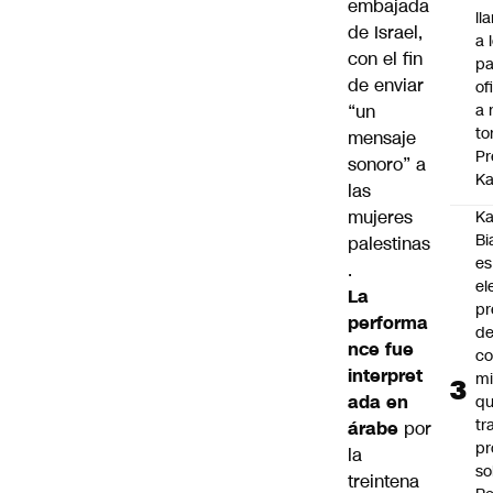
embajada
ll
de Israel,
a 
con el fin
pa
de enviar
of
“un
a 
to
mensaje
Pr
sonoro” a
Ka
las
mujeres
Ka
Bi
palestinas
es
.
el
La
pr
performa
d
nce fue
co
interpret
mi
ada en
q
tr
árabe
por
pr
la
so
treintena