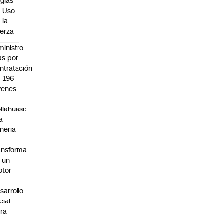
glas
 Uso
 la
erza
ministro
s por
ntratación
 196
venes
n
llahuasi:
a
nería
ansforma
 un
otor
e
sarrollo
cial
ra