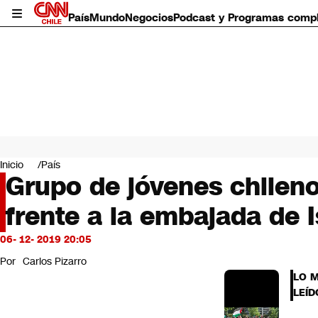
País
Mundo
Negocios
Podcast y Programas comp
País
Mundo
Inicio
País
Negocios
Grupo de jóvenes chileno
Deportes
frente a la embajada de I
Programas completos
Cultura
Servicios
06- 12- 2019 20:05
Bits
Por
Carlos Pizarro
CNN Data
LO 
CNN tiempo
LEÍD
Futuro 360
Opinión