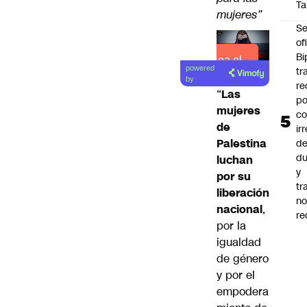
Ta
mujeres”
Se
of
Bi
Lea el
powered
tr
artículo
by
re
“
Las
po
mujeres
co
de
ir
Palestina
de
du
luchan
y
por su
tr
liberación
n
nacional
,
re
por la
igualdad
de género
y por el
empodera