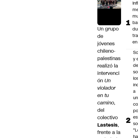
In
me
mu
ba
Un grupo
du
tr
de
en
jóvenes
chileno-
Sc
palestinas
y 
realizó la
d
so
intervenci
lo
ón
Un
in
violador
a
en tu
un
camino
,
c
del
po
colectivo
es
so
Lastesis
,
"L
frente a la
ha