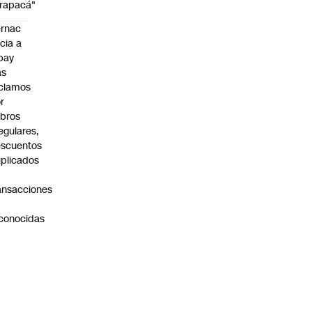
rapacá"
rnac
icia a
pay
as
clamos
r
bros
regulares,
scuentos
plicados
ansacciones
o
conocidas