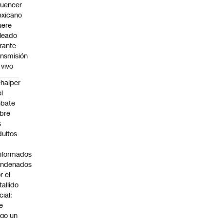
fluencer
xicano
ere
leado
rante
ansmisión
 vivo
halper
el
ebate
bre
s
dultos
iformados
ondenados
r el
tallido
cial:
e
go un