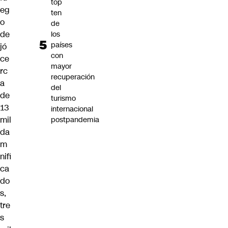
top
eg
ten
o
de
de
los
países
jó
con
ce
mayor
rc
recuperación
a
del
de
turismo
13
internacional
mil
postpandemia
da
m
nifi
ca
do
s,
tre
s