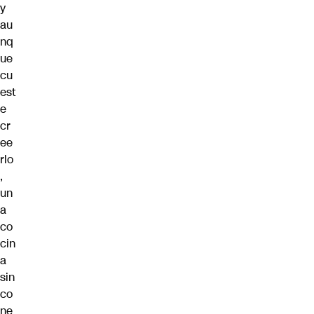
y
au
nq
ue
cu
est
e
cr
ee
rlo
,
un
a
co
cin
a
sin
co
ne