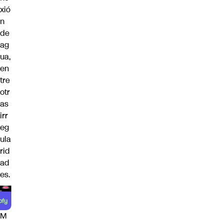
xió
n
de
ag
ua,
en
tre
otr
as
irr
eg
ula
rid
ad
es.
M