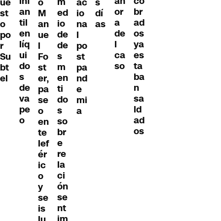
inf
co
ah
m
ue
o
ac
s
an
br
or
ed
st
M
io
dí
til
ad
a
io
o
an
na
as
en
os
de
de
po
ue
l
líq
ya
l
de
r
l
po
ui
es
ca
s
Su
Fo
st
do
ta
so
m
bt
st
pa
s
ba
en
el
er,
nd
de
n
ti
pa
e
va
sa
do
se
mi
pe
ld
s
o
a
o
ad
so
en
os
br
te
e
lef
re
ér
la
ic
ci
o
ón
y
se
se
nt
is
im
lu