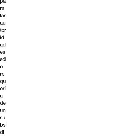
pa
ra
las
au
tor
id
ad
es
sól
o
re
qu
erí
a
de
un
su
bsi
di