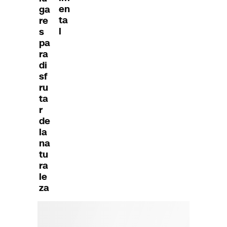
en
ga
ta
re
l
s
pa
ra
di
sf
ru
ta
r
de
la
na
tu
ra
le
za