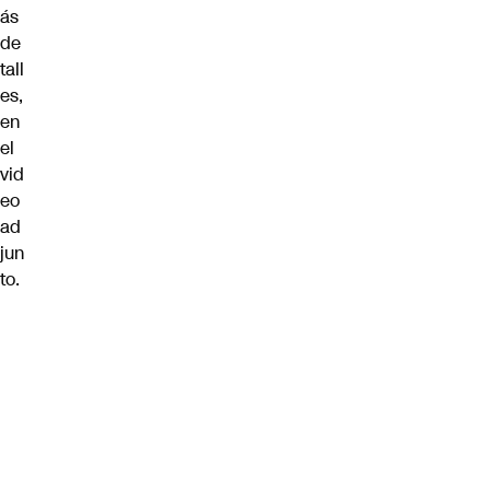
ás
de
tall
es,
en
el
vid
eo
ad
jun
to.