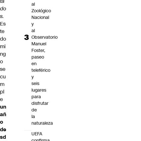
ta
al
do
Zoológico
s.
Nacional
Es
y
al
te
Observatorio
do
Manuel
mi
Foster,
ng
paseo
o
en
se
teleférico
cu
y
seis
m
lugares
pl
para
e
disfrutar
un
de
añ
la
o
naturaleza
de
UEFA
sd
confirma