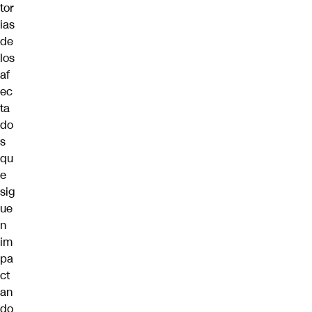
tor
ias
de
los
af
ec
ta
do
s
qu
e
sig
ue
n
im
pa
ct
an
do