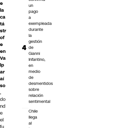
e
un
la
pago
ca
a
tá
exempleada
durante
str
la
of
gestión
e
de
en
Gianni
Va
Infantino,
lp
en
ar
medio
de
aí
desmentidos
so
sobre
,
relación
do
sentimental
nd
Chile
e
llega
el
al
fu