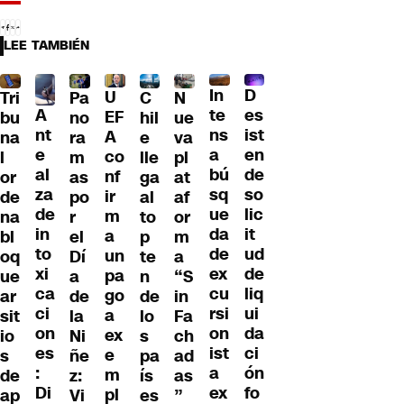
LEE TAMBIÉN
D
In
U
Tri
Pa
C
N
A
es
te
EF
bu
no
hil
ue
nt
ist
ns
A
na
ra
e
va
e
en
a
co
l
m
lle
pl
al
de
bú
nf
or
as
ga
at
za
so
sq
ir
de
po
al
af
de
lic
ue
m
na
r
to
or
in
it
da
a
bl
el
p
m
to
ud
de
un
oq
Dí
te
a
xi
de
ex
pa
ue
a
n
“S
ca
liq
cu
go
ar
de
de
in
ci
ui
rsi
a
sit
la
lo
Fa
on
da
on
ex
io
Ni
s
ch
es
ci
ist
e
s
ñe
pa
ad
:
ón
a
m
de
z:
ís
as
Di
fo
ex
pl
ap
Vi
es
”