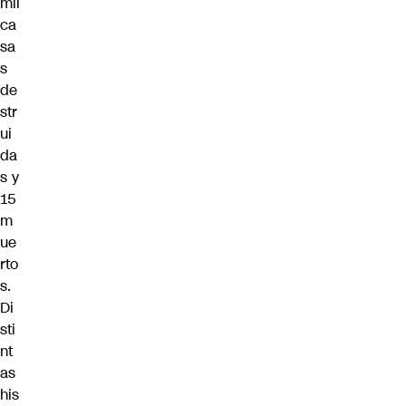
mil
ca
sa
s
de
str
ui
da
s y
15
m
ue
rto
s.
Di
sti
nt
as
his