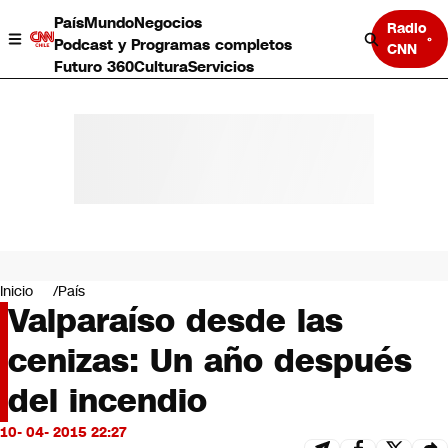
País
Mundo
Negocios
Radio
Podcast y Programas completos
CNN
Futuro 360
Cultura
Servicios
País
Mundo
Negocios
Inicio
País
Valparaíso desde las
Deportes
Programas completos
cenizas: Un año después
Cultura
Servicios
del incendio
Bits
CNN Data
10- 04- 2015 22:27
CNN tiempo