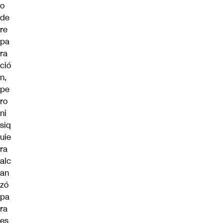
o
de
re
pa
ra
ció
n,
pe
ro
ni
siq
uie
ra
alc
an
zó
pa
ra
es