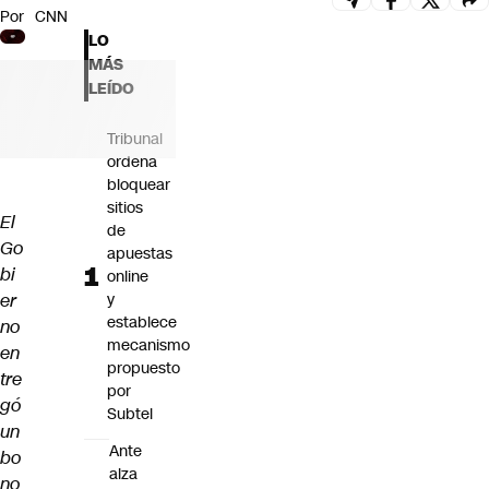
Por
CNN
Futuro 360
LO
Opinión
MÁS
LEÍDO
Tribunal
ordena
bloquear
sitios
El
de
Go
apuestas
bi
online
er
y
establece
no
mecanismo
en
propuesto
tre
por
gó
Subtel
un
Ante
bo
alza
no