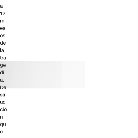
a
12
m
es
es
de
la
tra
ge
di
a.
De
str
uc
ció
n
qu
e