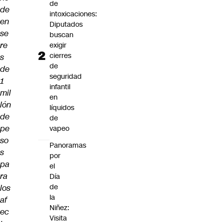
de
de
intoxicaciones:
en
Diputados
se
buscan
re
exigir
cierres
s
de
de
seguridad
1
infantil
mil
en
lón
líquidos
de
de
pe
vapeo
so
Panoramas
s
por
pa
el
ra
Día
de
los
la
af
Niñez:
ec
Visita