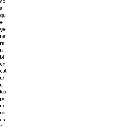
co
s
qu
e
ge
ne
ra
n
bi
en
est
ar
a
las
pe
rs
on
as
”.