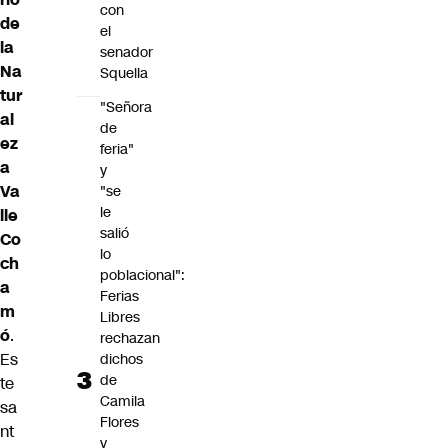
con
de
el
la
senador
Na
Squella
tur
"Señora
al
de
ez
feria"
a
y
Va
"se
le
lle
salió
Co
lo
ch
poblacional":
a
Ferias
m
Libres
ó
.
rechazan
Es
dichos
de
te
Camila
sa
Flores
nt
y