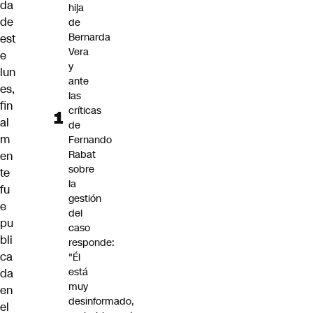
da
hija
de
de
Bernarda
est
Vera
e
y
lun
ante
es,
las
fin
críticas
al
de
m
Fernando
Rabat
en
sobre
te
la
fu
gestión
e
del
pu
caso
bli
responde:
ca
"Él
está
da
muy
en
desinformado,
el