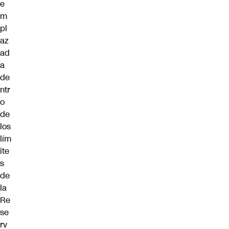
e
m
pl
az
ad
a
de
ntr
o
de
los
lím
ite
s
de
la
Re
se
rv