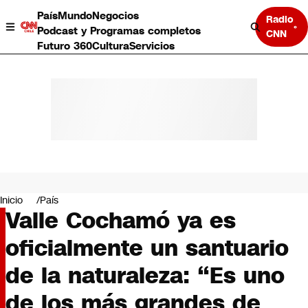
País
Mundo
Negocios
Radio
Podcast y Programas completos
CNN
Futuro 360
Cultura
Servicios
País
Mundo
Negocios
Inicio
País
Valle Cochamó ya es
Deportes
Programas completos
oficialmente un santuario
Cultura
Servicios
de la naturaleza: “Es uno
Bits
CNN Data
de los más grandes de
CNN tiempo