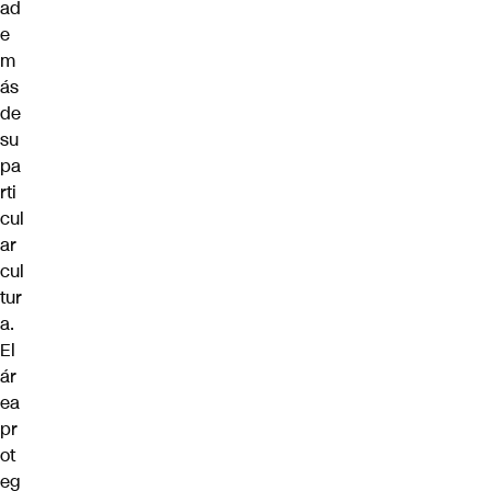
ad
e
m
ás
de
su
pa
rti
cul
ar
cul
tur
a.
El
ár
ea
pr
ot
eg