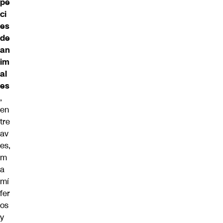
pe
ci
es
de
an
im
al
es
,
en
tre
av
es,
m
a
mí
fer
os
y