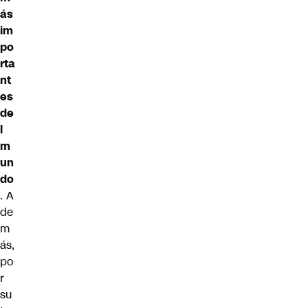
ás
im
po
rta
nt
es
de
l
m
un
do
. A
de
m
ás,
po
r
su