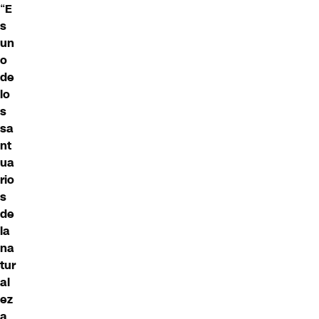
“
E
s
un
o
de
lo
s
sa
nt
ua
rio
s
de
la
na
tur
al
ez
a