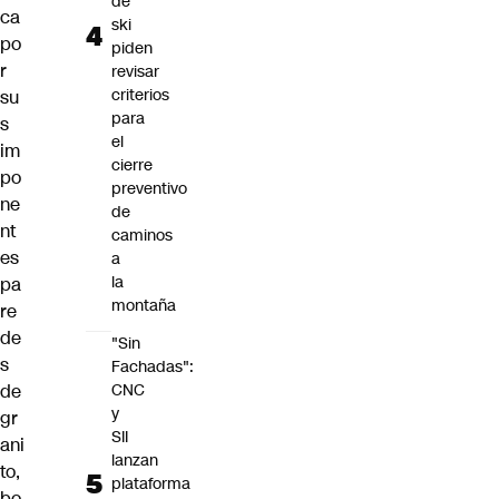
de
ca
ski
po
piden
r
revisar
criterios
su
para
s
el
im
cierre
po
preventivo
ne
de
nt
caminos
es
a
la
pa
montaña
re
de
"Sin
s
Fachadas":
de
CNC
y
gr
SII
ani
lanzan
to,
plataforma
bo