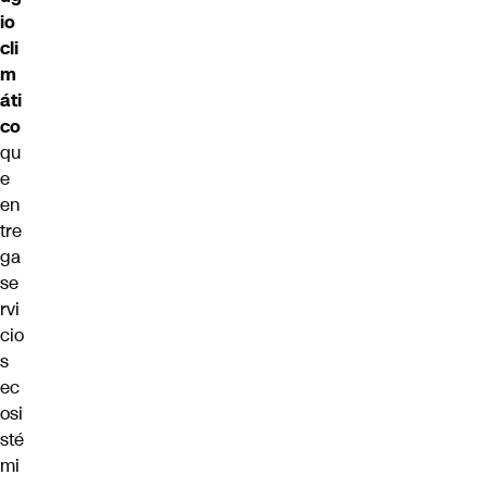
io
cli
m
áti
co
qu
e
en
tre
ga
se
rvi
cio
s
ec
osi
sté
mi