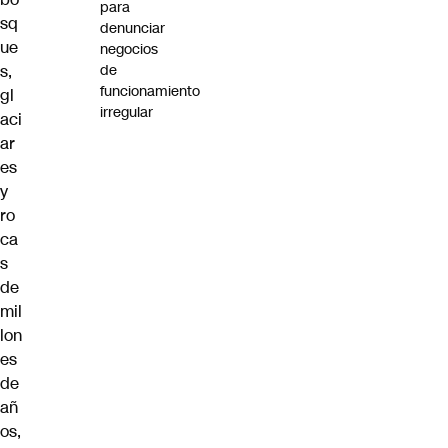
para
sq
denunciar
ue
negocios
s,
de
funcionamiento
gl
irregular
aci
ar
es
y
ro
ca
s
de
mil
lon
es
de
añ
os,