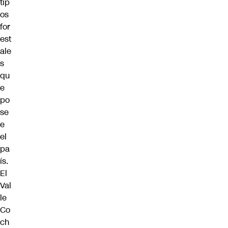
tip
os
for
est
ale
s
qu
e
po
se
e
el
pa
ís.
El
Val
le
Co
ch