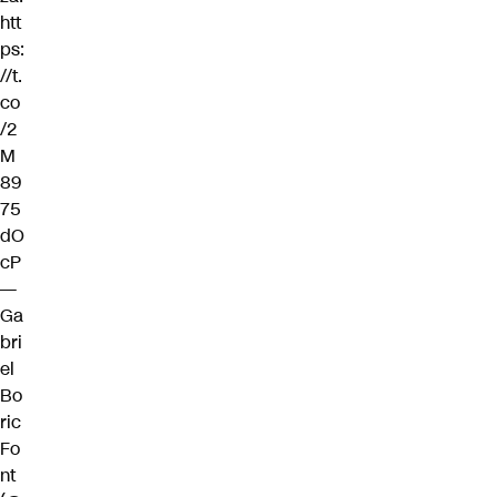
htt
ps:
//t.
co
/2
M
89
75
dO
cP
—
Ga
bri
el
Bo
ric
Fo
nt