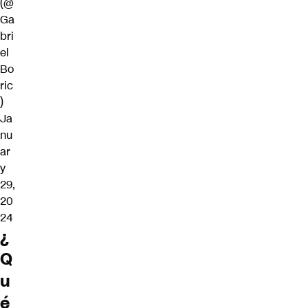
(@
Ga
bri
el
Bo
ric
)
Ja
nu
ar
y
29,
20
24
¿
Q
u
é