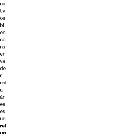
na
tiv
os
bi
en
co
ns
er
va
do
s,
est
a
ár
ea
es
un
ref
ug