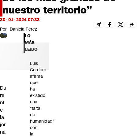
Futuro 360
nuestro territorio”
Opinión
30- 01- 2024 07:33
Por
Daniela Pérez
LO
MÁS
LEÍDO
Luis
Cordero
afirma
que
Du
ha
ra
existido
una
nt
"falta
e
de
la
humanidad"
jor
con
na
la