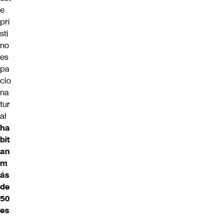
e
prí
sti
no
es
pa
cio
na
tur
al
ha
bit
an
m
ás
de
50
es