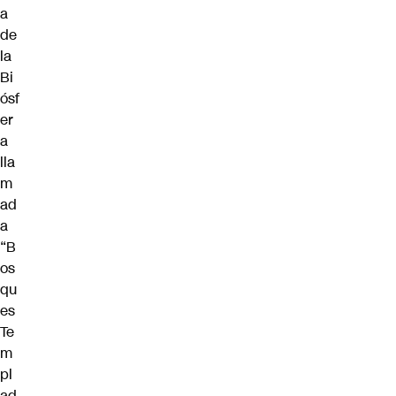
a
de
la
Bi
ósf
er
a
lla
m
ad
a
“B
os
qu
es
Te
m
pl
ad