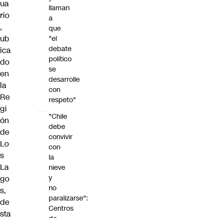
ua
llaman
rio
a
,
que
ub
"el
debate
ica
político
do
se
en
desarrolle
la
con
Re
respeto"
gi
"Chile
ón
debe
de
convivir
Lo
con
s
la
La
nieve
y
go
no
s,
paralizarse":
de
Centros
sta