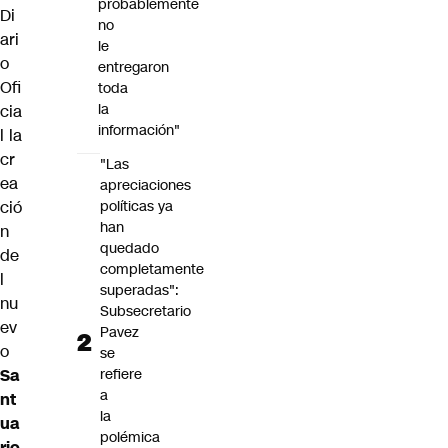
probablemente
Di
no
ari
le
o
entregaron
Ofi
toda
la
cia
información"
l
la
cr
"Las
ea
apreciaciones
ció
políticas ya
han
n
quedado
de
completamente
l
superadas":
nu
Subsecretario
ev
Pavez
o
se
Sa
refiere
a
nt
la
ua
polémica
rio