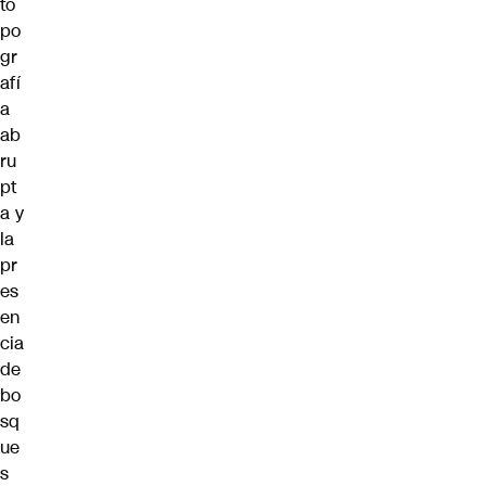
to
po
gr
afí
a
ab
ru
pt
a y
la
pr
es
en
cia
de
bo
sq
ue
s