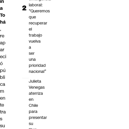
in
laboral:
a
“Queremos
To
que
há
recuperar
,
el
trabajo
re
vuelva
ap
a
ar
ser
eci
una
ó
prioridad
pú
nacional”
bli
Julieta
ca
Venegas
m
aterriza
en
en
te
Chile
tra
para
presentar
s
su
su