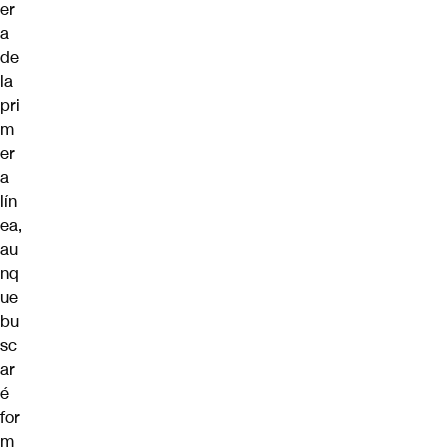
er
a
de
la
pri
m
er
a
lín
ea,
au
nq
ue
bu
sc
ar
é
for
m