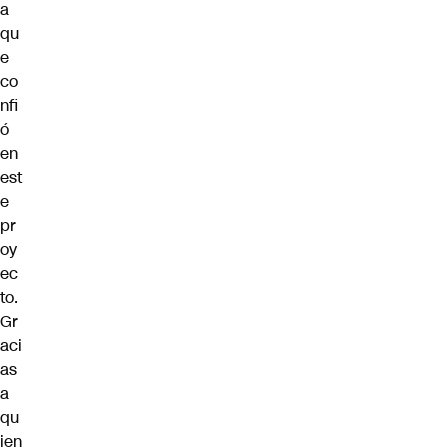
a
qu
e
co
nfi
ó
en
est
e
pr
oy
ec
to.
Gr
aci
as
a
qu
ien