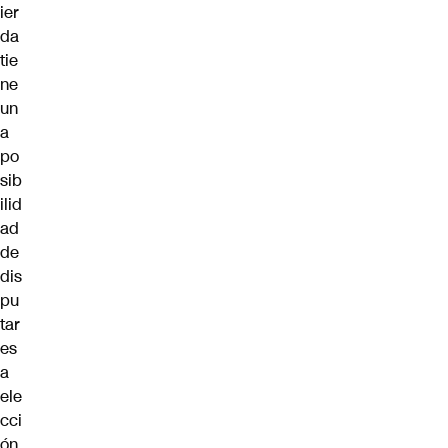
ier
da
tie
ne
un
a
po
sib
ilid
ad
de
dis
pu
tar
es
a
ele
cci
ón