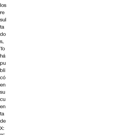
los
re
sul
ta
do
s,
To
há
pu
bli
có
en
su
cu
en
ta
de
X: