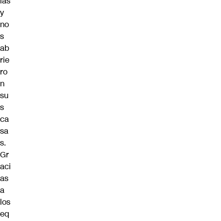
ias
y
no
s
ab
rie
ro
n
su
s
ca
sa
s.
Gr
aci
as
a
los
eq