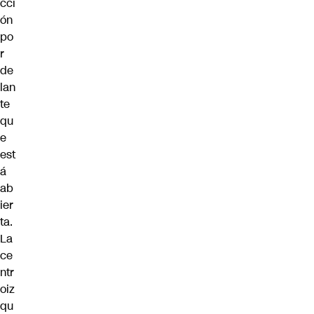
cci
ón
po
r
de
lan
te
qu
e
est
á
ab
ier
ta.
La
ce
ntr
oiz
qu