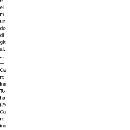
e
el
m
un
do
di
git
al.
…
—
Ca
rol
ina
To
há
(@
Ca
rol
ina