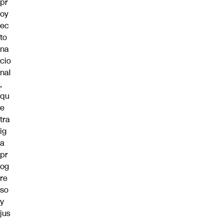
pr
oy
ec
to
na
cio
nal
,
qu
e
tra
ig
a
pr
og
re
so
y
jus