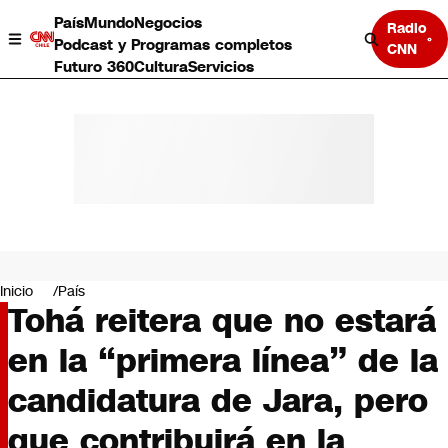
País
Mundo
Negocios
Radio
Podcast y Programas completos
CNN
Futuro 360
Cultura
Servicios
País
Mundo
Negocios
Inicio
País
Tohá reitera que no estará
Deportes
Programas completos
en la “primera línea” de la
Cultura
Servicios
candidatura de Jara, pero
Bits
CNN Data
que contribuirá en la
CNN tiempo