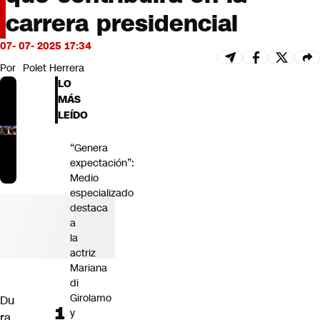
Futuro 360
carrera presidencial
Opinión
07- 07- 2025 17:34
Por
Polet Herrera
LO
MÁS
LEÍDO
“Genera
expectación”:
Medio
especializado
destaca
a
la
actriz
Mariana
di
Girolamo
Du
y
ra