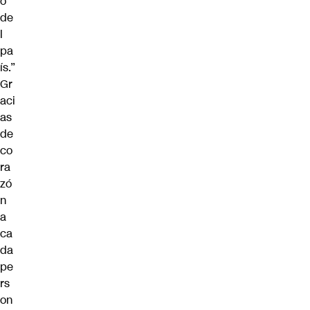
o
de
l
pa
ís.”
Gr
aci
as
de
co
ra
zó
n
a
ca
da
pe
rs
on