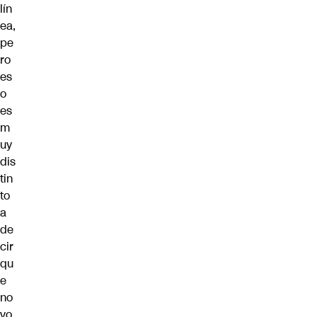
lín
ea,
pe
ro
es
o
es
m
uy
dis
tin
to
a
de
cir
qu
e
no
vo