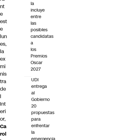
la
nt
incluye
e
entre
est
las
e
posibles
lun
candidatas
a
es,
los
la
Premios
ex
Oscar
mi
2027
nis
UDI
tra
entrega
de
al
l
Gobierno
Int
20
eri
propuestas
or,
para
enfrentar
Ca
la
rol
emergencia