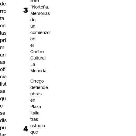
libro
de
“Norteña.
rro
Memorias
ta
de
en
un
las
comienzo”
en
pri
el
m
Centro
ari
Cultural
as
La
ofi
Moneda
cia
Orrego
list
defiende
as
obras
qu
en
e
Plaza
se
Italia
tras
dis
estudio
pu
que
tar