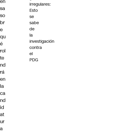
en
irregulares:
sa
Esto
so
se
br
sabe
de
e
la
qu
investigación
é
contra
rol
el
te
PDG
nd
rá
en
la
ca
nd
id
at
ur
a