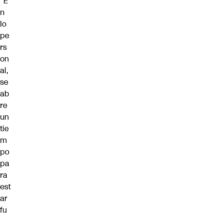
“E
n
lo
pe
rs
on
al,
se
ab
re
un
tie
m
po
pa
ra
est
ar
fu