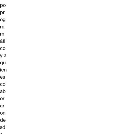
po
pr
og
ra
m
áti
co
y a
qu
ien
es
col
ab
or
ar
on
de
sd