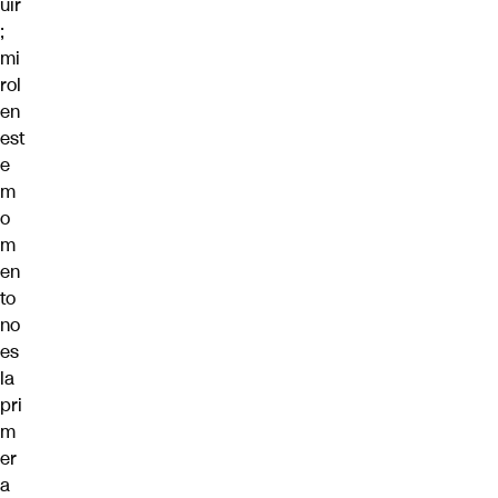
uir
;
mi
rol
en
est
e
m
o
m
en
to
no
es
la
pri
m
er
a