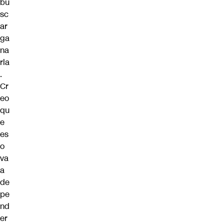
bu
sc
ar
ga
na
rla
.
Cr
eo
qu
e
es
o
va
a
de
pe
nd
er