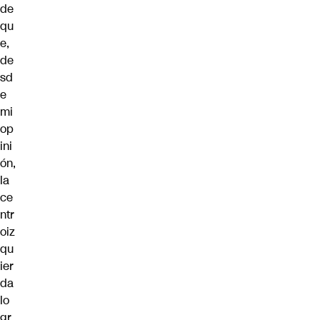
de
qu
e,
de
sd
e
mi
op
ini
ón,
la
ce
ntr
oiz
qu
ier
da
lo
gr