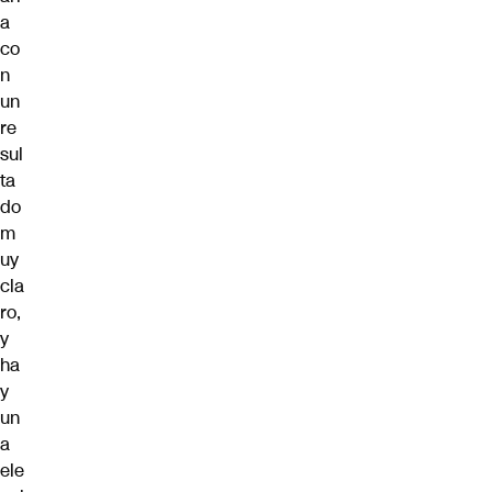
a
co
n
un
re
sul
ta
do
m
uy
cla
ro,
y
ha
y
un
a
ele