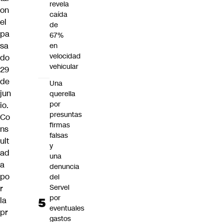
revela
on
caída
el
de
pa
67%
sa
en
velocidad
do
vehicular
29
de
Una
jun
querella
por
io.
presuntas
Co
firmas
ns
falsas
ult
y
ad
una
a
denuncia
po
del
Servel
r
por
la
eventuales
pr
gastos