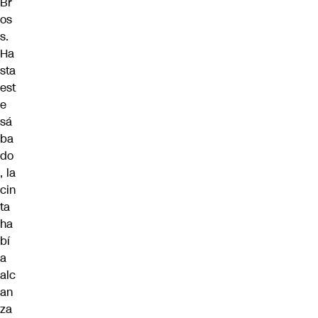
Br
os
s.
Ha
sta
est
e
sá
ba
do
, la
cin
ta
ha
bí
a
alc
an
za