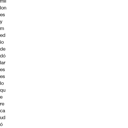
mil
lon
es
y
m
ed
io
de
dó
lar
es
es
lo
qu
e
re
ca
ud
ó