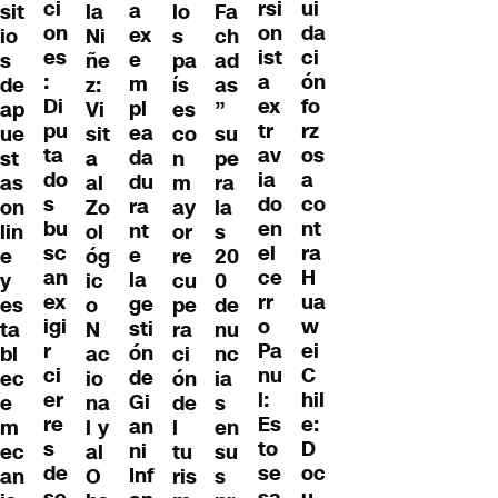
ci
ui
rsi
a
sit
la
lo
Fa
on
da
on
ex
io
Ni
s
ch
es
ci
ist
e
s
ñe
pa
ad
:
ón
a
m
de
z:
ís
as
Di
fo
ex
pl
ap
Vi
es
”
pu
rz
tr
ea
ue
sit
co
su
ta
os
av
da
st
a
n
pe
do
a
ia
du
as
al
m
ra
s
co
do
ra
on
Zo
ay
la
bu
nt
en
nt
lin
ol
or
s
sc
ra
el
e
e
óg
re
20
an
H
ce
la
y
ic
cu
0
ex
ua
rr
ge
es
o
pe
de
igi
w
o
sti
ta
N
ra
nu
r
ei
Pa
ón
bl
ac
ci
nc
ci
C
nu
de
ec
io
ón
ia
er
hil
l:
Gi
e
na
de
s
re
e:
Es
an
m
l y
l
en
s
D
to
ni
ec
al
tu
su
de
oc
se
Inf
an
O
ris
s
se