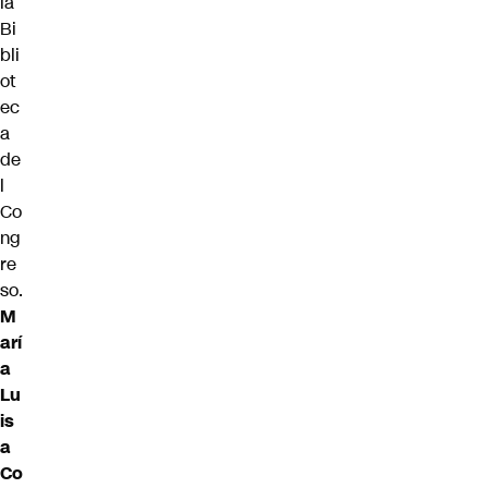
la
Bi
bli
ot
ec
a
de
l
Co
ng
re
so.
M
arí
a
Lu
is
a
Co