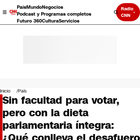
País
Mundo
Negocios
Radio
Podcast y Programas completos
CNN
Futuro 360
Cultura
Servicios
País
Mundo
Negocios
Inicio
País
Sin facultad para votar,
Deportes
Programas completos
pero con la dieta
Cultura
Servicios
parlamentaria íntegra:
Bits
CNN Data
¿Qué conlleva el desafuero
CNN tiempo