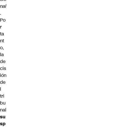
nal
.
Po
r
ta
nt
o,
la
de
cis
ión
de
l
tri
bu
nal
su
sp