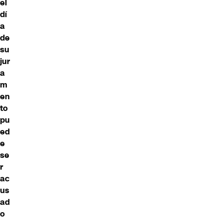
el
dí
a
de
su
jur
a
m
en
to
pu
ed
e
se
r
ac
us
ad
o