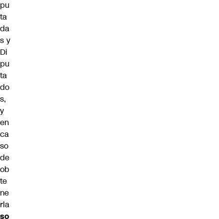
pu
ta
da
s y
Di
pu
ta
do
s,
y
en
ca
so
de
ob
te
ne
rla
so