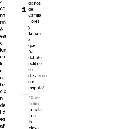
a
dichos
co
de
nfi
Camila
Flores
rm
y
ó
llaman
est
a
e
que
lun
"el
es
debate
la
político
se
ap
desarrolle
ro
con
ba
respeto"
ció
"Chile
n
debe
de
convivir
l
d
con
es
la
af
nieve