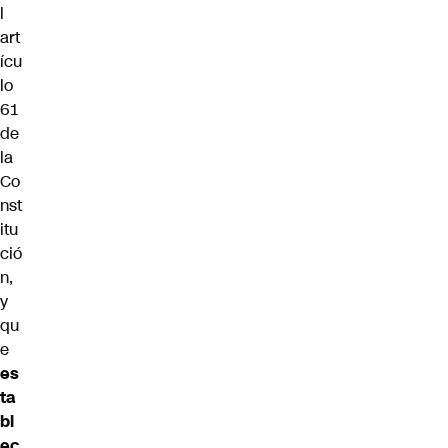
l
art
ícu
lo
61
de
la
Co
nst
itu
ció
n,
y
qu
e
es
ta
bl
ec