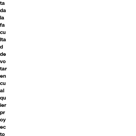
ta
da
la
fa
cu
lta
d
de
vo
tar
en
cu
al
qu
ier
pr
oy
ec
to