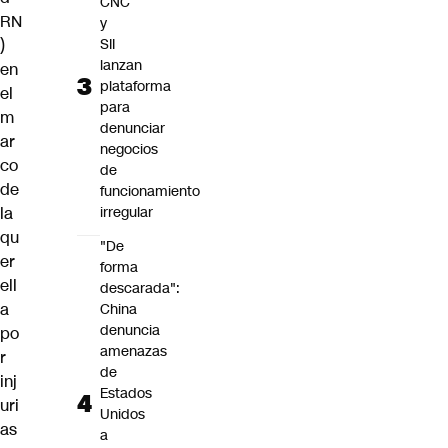
CNC
RN
y
SII
)
lanzan
en
plataforma
el
para
m
denunciar
ar
negocios
co
de
de
funcionamiento
irregular
la
qu
"De
er
forma
ell
descarada":
a
China
denuncia
po
amenazas
r
de
inj
Estados
uri
Unidos
as
a