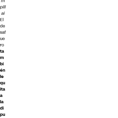
m
pill
ai
El
de
saf
ue
ro
ta
m
bi
én
le
qu
ita
a
la
di
pu