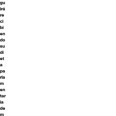
gu
irá
re
ci
bi
en
do
su
di
et
a
pa
rla
m
en
tar
ia
de
m