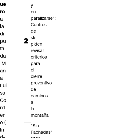
ue
y
ro
no
paralizarse":
a
Centros
la
de
di
ski
pu
piden
ta
revisar
da
criterios
M
para
el
arí
cierre
a
preventivo
Lui
de
sa
caminos
Co
a
rd
la
er
montaña
o
(
"Sin
In
Fachadas":
d-