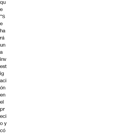
qu
e
“S
e
ha
rá
un
a
inv
est
ig
aci
ón
en
el
pr
eci
o y
có