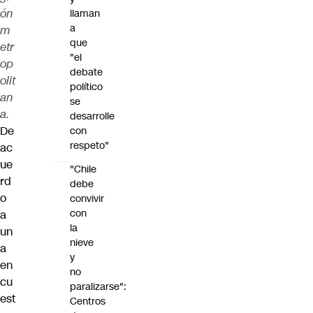
ón
llaman
a
m
que
etr
"el
op
debate
olit
político
an
se
a.
desarrolle
De
con
respeto"
ac
ue
"Chile
rd
debe
o
convivir
con
a
la
un
nieve
a
y
en
no
cu
paralizarse":
est
Centros