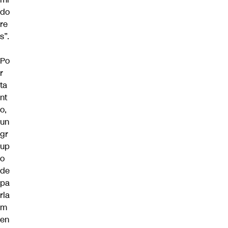
do
re
s”.
Po
r
ta
nt
o,
un
gr
up
o
de
pa
rla
m
en