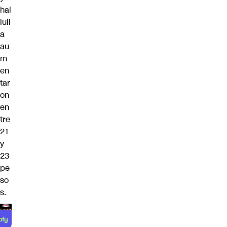
hal
lull
a
au
m
en
tar
on
en
tre
21
y
23
pe
so
s.