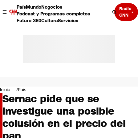
País
Mundo
Negocios
Radio
Podcast y Programas completos
CNN
Futuro 360
Cultura
Servicios
País
Mundo
Negocios
Inicio
País
Sernac pide que se
Deportes
Programas completos
investigue una posible
Cultura
Servicios
colusión en el precio del
Bits
CNN Data
pan
CNN tiempo