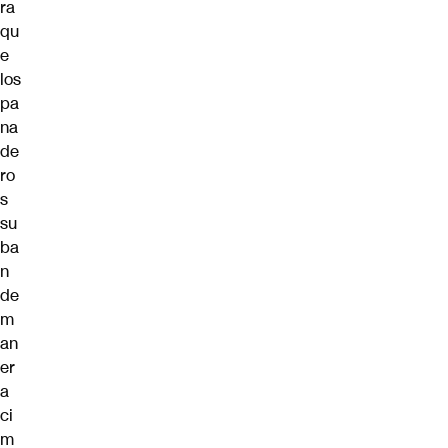
ra
qu
e
los
pa
na
de
ro
s
su
ba
n
de
m
an
er
a
ci
m