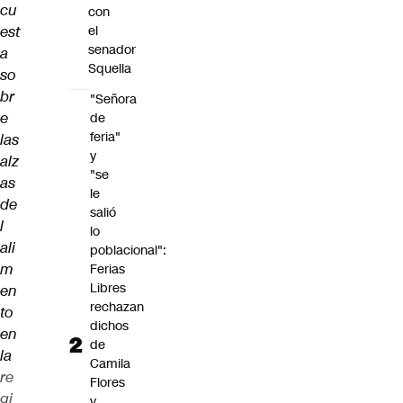
cu
con
est
el
senador
a
Squella
so
br
"Señora
e
de
feria"
las
y
alz
"se
as
le
de
salió
l
lo
ali
poblacional":
m
Ferias
Libres
en
rechazan
to
dichos
en
de
la
Camila
re
Flores
gi
y