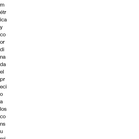
m
étr
ica
y
co
or
di
na
da
el
pr
eci
o
a
los
co
ns
u
mi