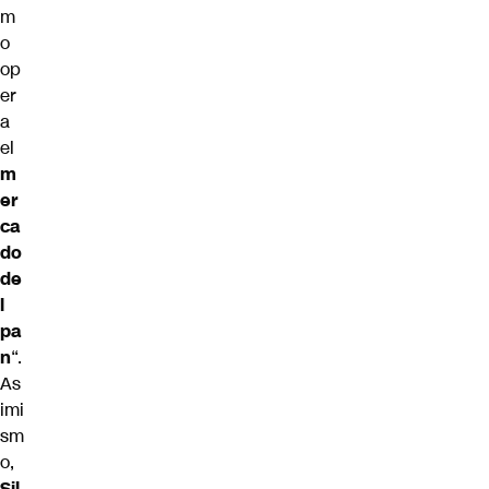
m
o
op
er
a
el
m
er
ca
do
de
l
pa
n
“.
As
imi
sm
o,
Sil