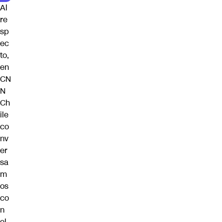
Al
re
sp
ec
to,
en
CN
N
Ch
ile
co
nv
er
sa
m
os
co
n
el