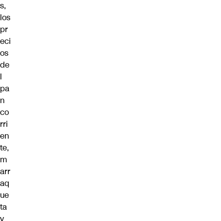
s,
los
pr
eci
os
de
l
pa
n
co
rri
en
te,
m
arr
aq
ue
ta
y