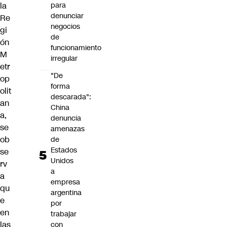
la
para
denunciar
Re
negocios
gi
de
ón
funcionamiento
M
irregular
etr
"De
op
forma
olit
descarada":
an
China
a,
denuncia
se
amenazas
ob
de
Estados
se
Unidos
rv
a
a
empresa
qu
argentina
e
por
en
trabajar
las
con