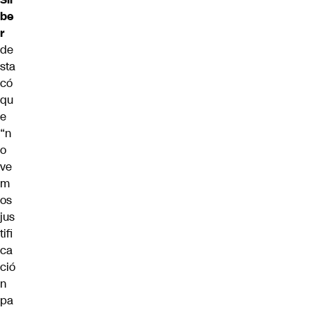
be
r
de
sta
có
qu
e
“n
o
ve
m
os
jus
tifi
ca
ció
n
pa