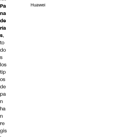
Huawei
Pa
na
de
ría
s
,
to
do
s
los
tip
os
de
pa
n
ha
n
re
gis