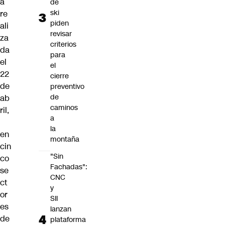
a
de
ski
re
piden
ali
revisar
za
criterios
da
para
el
el
22
cierre
de
preventivo
de
ab
caminos
ril,
a
la
en
montaña
cin
"Sin
co
Fachadas":
se
CNC
ct
y
or
SII
es
lanzan
de
plataforma