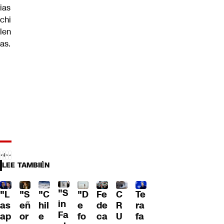
ias
chi
len
as.
LEE TAMBIÉN
"S
"L
"S
"C
"D
Fe
C
Te
in
as
eñ
hil
e
de
R
ra
Fa
ap
or
e
fo
ca
U
fa