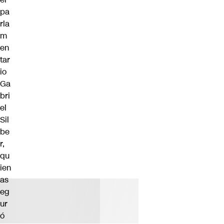
pa
rla
m
en
tar
io
Ga
bri
el
Sil
be
r,
qu
ien
as
eg
ur
ó