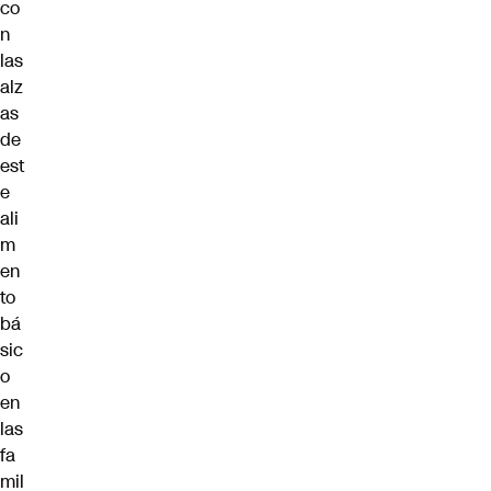
co
n
las
alz
as
de
est
e
ali
m
en
to
bá
sic
o
en
las
fa
mil