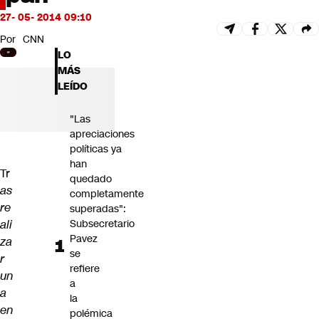
Futuro 360
27- 05- 2014 09:10
Opinión
Por
CNN
LO
MÁS
LEÍDO
"Las
apreciaciones
políticas ya
han
Tr
quedado
as
completamente
re
superadas":
ali
Subsecretario
Pavez
za
se
r
refiere
un
a
a
la
en
polémica