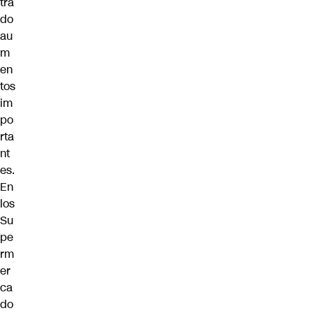
tra
do
au
m
en
tos
im
po
rta
nt
es.
En
los
Su
pe
rm
er
ca
do