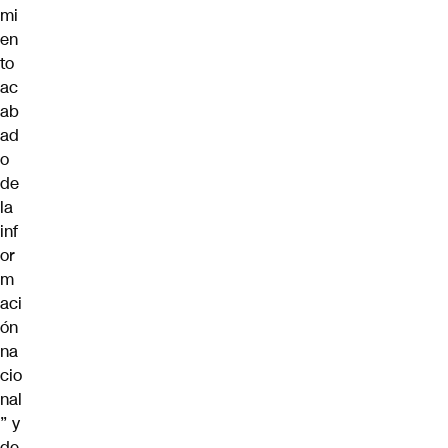
mi
en
to
ac
ab
ad
o
de
la
inf
or
m
aci
ón
na
cio
nal
” y
de