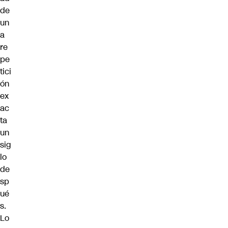
de
un
a
re
pe
tici
ón
ex
ac
ta
un
sig
lo
de
sp
ué
s.
Lo