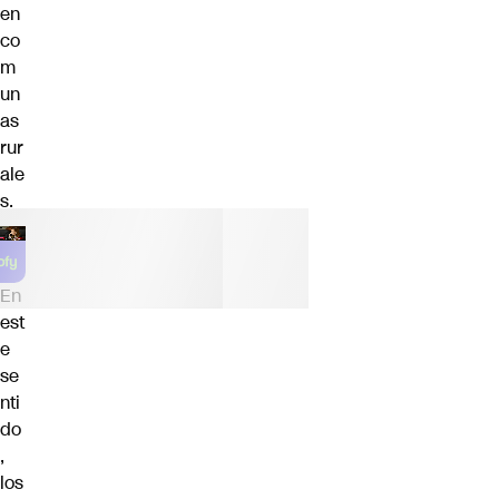
en
co
m
un
as
rur
ale
s.
En
est
e
se
nti
do
,
los