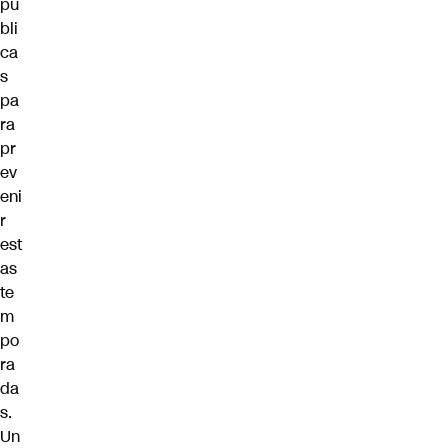
pú
bli
ca
s
pa
ra
pr
ev
eni
r
est
as
te
m
po
ra
da
s.
Un