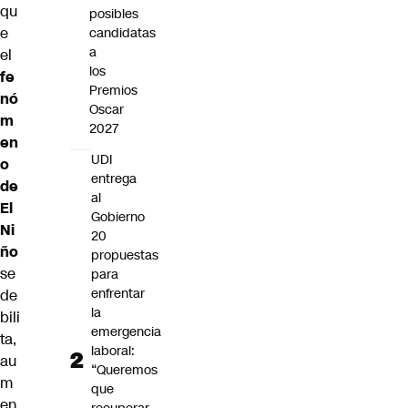
qu
posibles
e
candidatas
a
el
los
fe
Premios
nó
Oscar
m
2027
en
UDI
o
entrega
de
al
El
Gobierno
Ni
20
ño
propuestas
se
para
enfrentar
de
la
bili
emergencia
ta,
laboral:
au
“Queremos
m
que
en