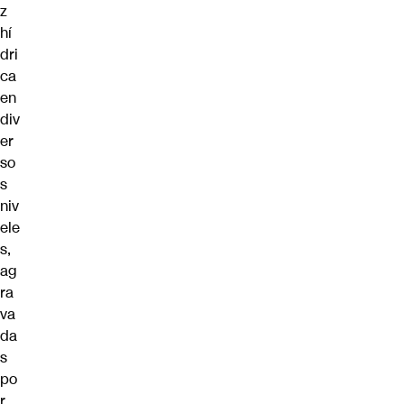
z
hí
dri
ca
en
div
er
so
s
niv
ele
s,
ag
ra
va
da
s
po
r