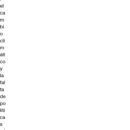
el
ca
m
bi
o
cli
m
áti
co
y
la
fal
ta
de
po
líti
ca
s