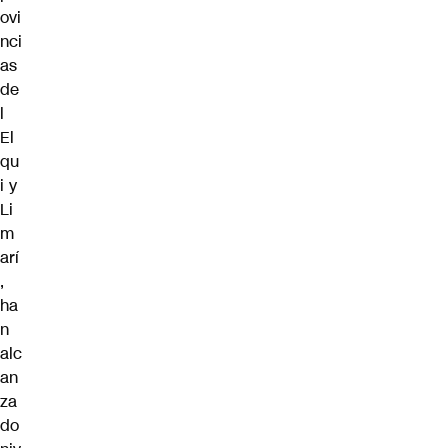
ovi
nci
as
de
l
El
qu
i y
Li
m
arí
,
ha
n
alc
an
za
do