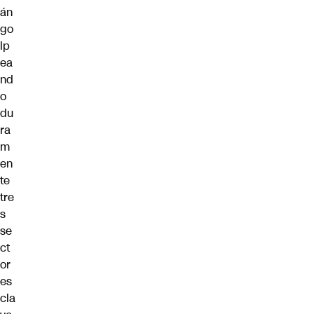
án
go
lp
ea
nd
o
du
ra
m
en
te
tre
s
se
ct
or
es
cla