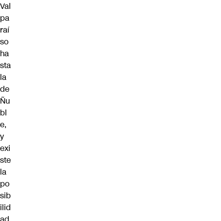
Val
pa
raí
so
ha
sta
la
de
Ñu
bl
e,
y
exi
ste
la
po
sib
ilid
ad