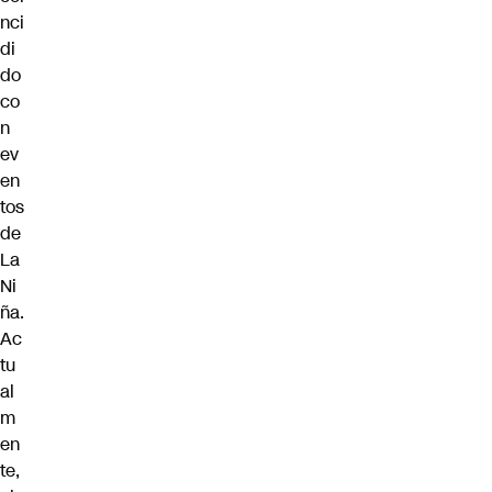
nci
di
do
co
n
ev
en
tos
de
La
Ni
ña.
Ac
tu
al
m
en
te,