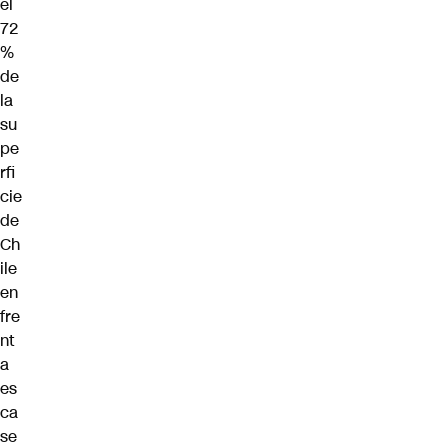
el
72
%
de
la
su
pe
rfi
cie
de
Ch
ile
en
fre
nt
a
es
ca
se