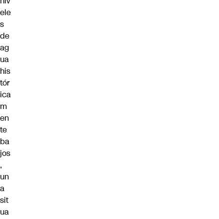
niv
ele
s
de
ag
ua
his
tór
ica
m
en
te
ba
jos
,
un
a
sit
ua