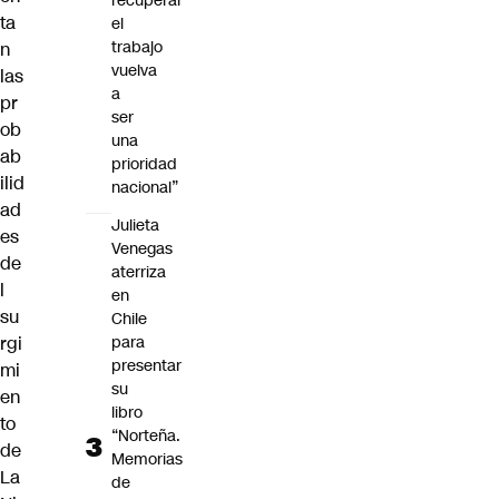
recuperar
ta
el
trabajo
n
vuelva
las
a
pr
ser
ob
una
ab
prioridad
ilid
nacional”
ad
Julieta
es
Venegas
de
aterriza
l
en
su
Chile
rgi
para
presentar
mi
su
en
libro
to
“Norteña.
de
Memorias
La
de