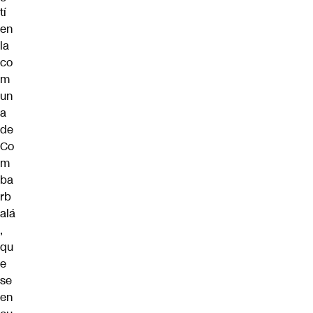
tí
en
la
co
m
un
a
de
Co
m
ba
rb
alá
,
qu
e
se
en