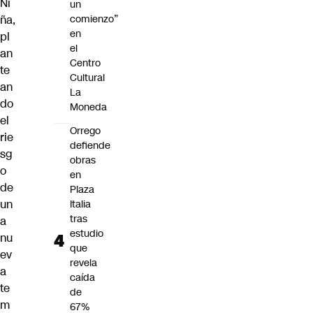
Ni
un
ña,
comienzo”
en
pl
el
an
Centro
te
Cultural
an
La
do
Moneda
el
Orrego
rie
defiende
sg
obras
o
en
de
Plaza
un
Italia
tras
a
estudio
nu
que
ev
revela
a
caída
te
de
m
67%