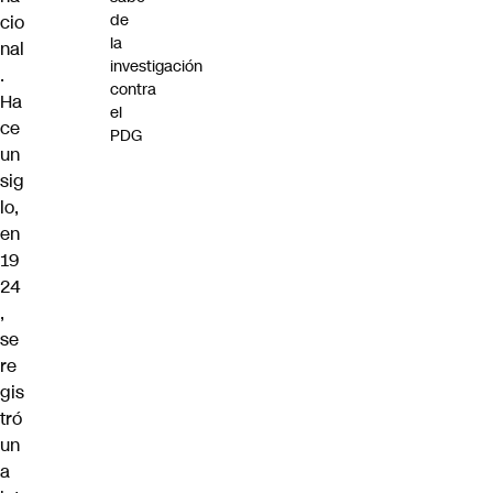
de
cio
la
nal
investigación
.
contra
Ha
el
ce
PDG
un
sig
lo,
en
19
24
,
se
re
gis
tró
un
a