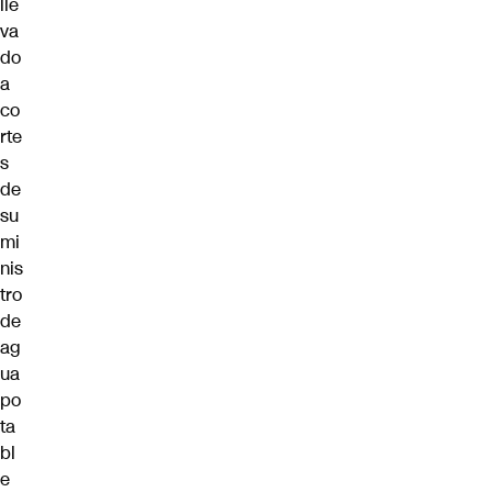
lle
va
do
a
co
rte
s
de
su
mi
nis
tro
de
ag
ua
po
ta
bl
e