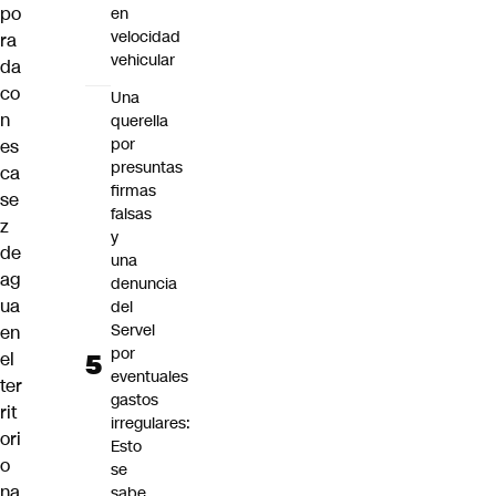
po
en
velocidad
ra
vehicular
da
co
Una
n
querella
por
es
presuntas
ca
firmas
se
falsas
z
y
de
una
ag
denuncia
ua
del
Servel
en
por
el
eventuales
ter
gastos
rit
irregulares:
ori
Esto
o
se
na
sabe