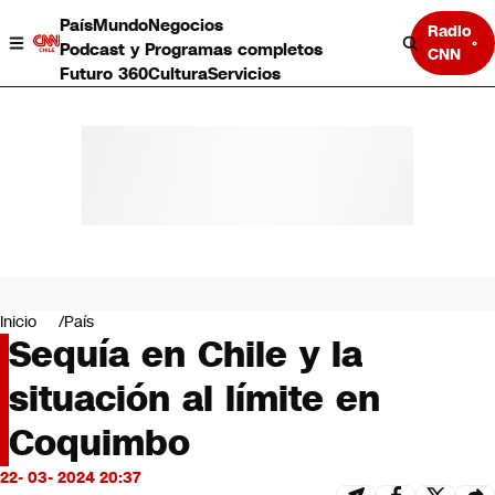
País
Mundo
Negocios
Radio
Podcast y Programas completos
CNN
Futuro 360
Cultura
Servicios
País
Mundo
Negocios
Inicio
País
Sequía en Chile y la
Deportes
Programas completos
situación al límite en
Cultura
Servicios
Coquimbo
Bits
CNN Data
22- 03- 2024 20:37
CNN tiempo