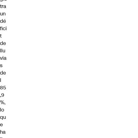
tra
un
dé
fici
t
de
llu
via
s
de
l
85
,9
%,
lo
qu
e
ha