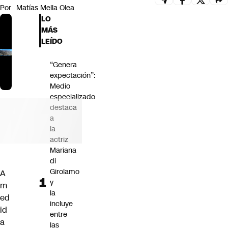
Por
Matías Mella Olea
Futuro 360
LO
Opinión
MÁS
LEÍDO
“Genera
expectación”:
Medio
especializado
destaca
a
la
actriz
Mariana
di
Girolamo
A
y
m
la
ed
incluye
id
entre
a
las