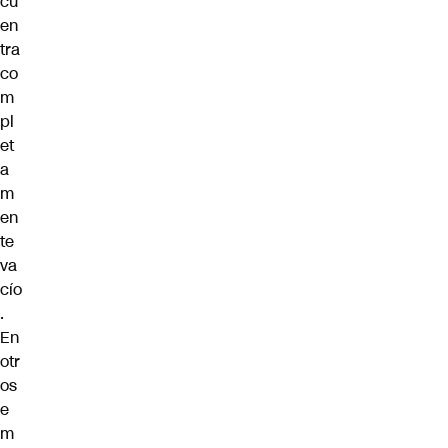
cu
en
tra
co
m
pl
et
a
m
en
te
va
cío
.
En
otr
os
e
m