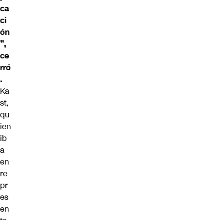
ca
ci
ón
”,
ce
rró
.
Ka
st,
qu
ien
ib
a
en
re
pr
es
en