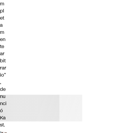
m
pl
et
a
m
en
te
ar
bit
rar
io”
,
de
nu
nci
ó
Ka
st.