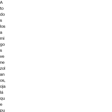
A
to
do
s
los
a
mi
go
s
ve
ne
zol
an
os,
oja
lá
qu
e
pu