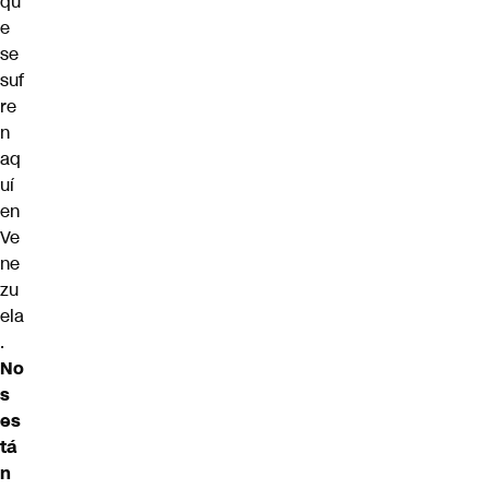
qu
e
se
suf
re
n
aq
uí
en
Ve
ne
zu
ela
.
No
s
es
tá
n