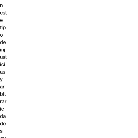
n
est
e
tip
o
de
inj
ust
ici
as
y
ar
bit
rar
ie
da
de
s