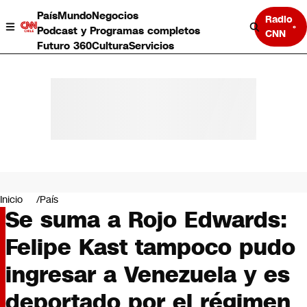
País
Mundo
Negocios
Radio
Podcast y Programas completos
CNN
Futuro 360
Cultura
Servicios
País
Mundo
Negocios
Inicio
País
Se suma a Rojo Edwards:
Deportes
Programas completos
Felipe Kast tampoco pudo
Cultura
Servicios
ingresar a Venezuela y es
Bits
CNN Data
deportado por el régimen
CNN tiempo