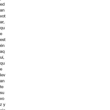
ed
an
vot
ar,
qu
e
est
én
aq
uí,
qu
e
lev
an
te
su
vo
z y