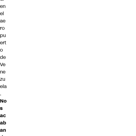
en
el
ae
ro
pu
ert
o
de
Ve
ne
zu
ela
.
No
s
ac
ab
an