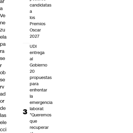
ar
candidatas
a
a
Ve
los
ne
Premios
zu
Oscar
2027
ela
pa
UDI
ra
entrega
se
al
r
Gobierno
20
ob
propuestas
se
para
rv
enfrentar
ad
la
or
emergencia
de
laboral:
las
“Queremos
que
ele
recuperar
cci