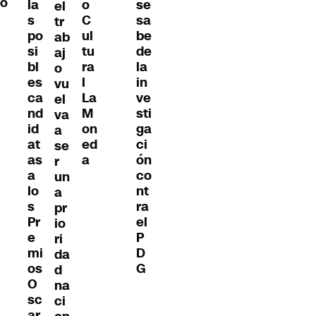
o
la
o
se
el
s
C
sa
tr
po
ul
be
ab
si
tu
de
aj
bl
ra
la
o
es
l
in
vu
ca
La
ve
el
nd
M
sti
va
id
on
ga
a
at
ed
ci
se
as
a
ón
r
a
co
un
lo
nt
a
s
ra
pr
Pr
el
io
e
P
ri
mi
D
da
os
G
d
O
na
sc
ci
ar