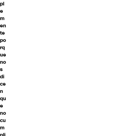
pl
e
m
en
te
po
rq
ue
no
s
di
ce
n
qu
e
no
cu
m
pli