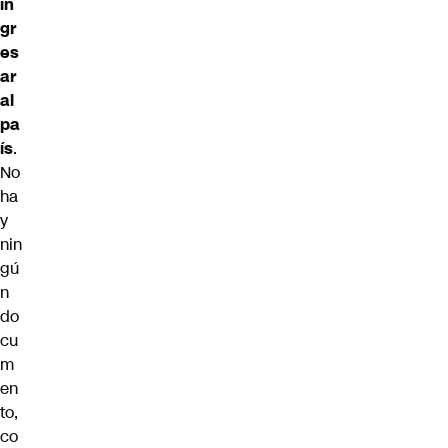
in
gr
es
ar
al
pa
ís
.
No
ha
y
nin
gú
n
do
cu
m
en
to,
co