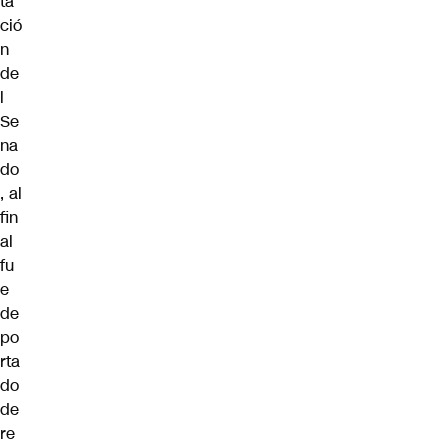
ta
ció
n
de
l
Se
na
do
, al
fin
al
fu
e
de
po
rta
do
de
re