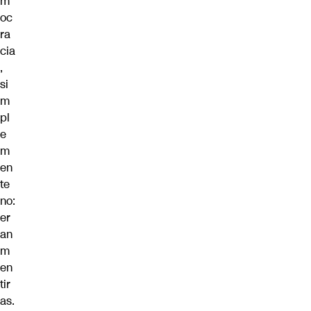
m
oc
ra
cia
,
si
m
pl
e
m
en
te
no:
er
an
m
en
tir
as.