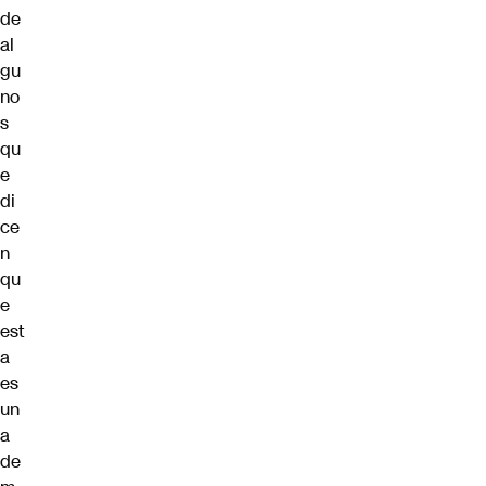
de
al
gu
no
s
qu
e
di
ce
n
qu
e
est
a
es
un
a
de