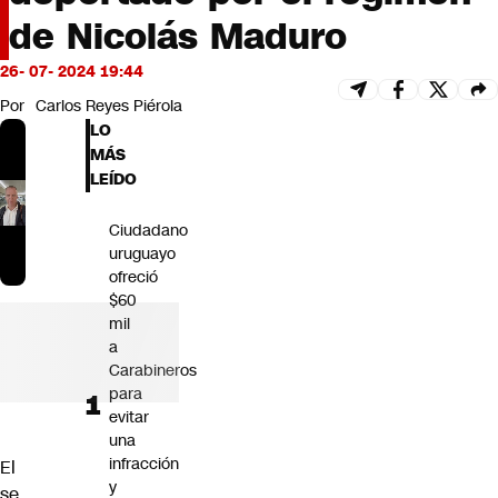
Futuro 360
de Nicolás Maduro
Opinión
26- 07- 2024 19:44
Por
Carlos Reyes Piérola
LO
MÁS
LEÍDO
Ciudadano
uruguayo
ofreció
$60
mil
a
Carabineros
para
evitar
una
infracción
El
y
se