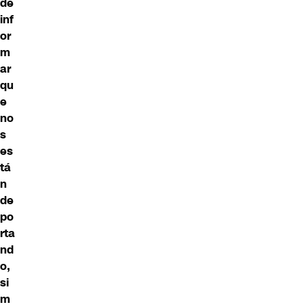
de
inf
or
m
ar
qu
e
no
s
es
tá
n
de
po
rta
nd
o,
si
m