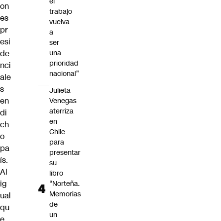
el
on
trabajo
es
vuelva
pr
a
esi
ser
de
una
prioridad
nci
nacional”
ale
s
Julieta
en
Venegas
aterriza
di
en
ch
Chile
o
para
pa
presentar
ís.
su
Al
libro
ig
“Norteña.
Memorias
ual
de
qu
un
e