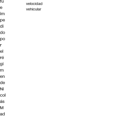
fu
velocidad
e
vehicular
im
pe
di
do
po
r
el
ré
gi
m
en
de
Ni
col
ás
M
ad