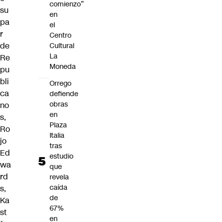
comienzo”
su
en
pa
el
r
Centro
de
Cultural
La
Re
Moneda
pu
bli
Orrego
ca
defiende
obras
no
en
s,
Plaza
Ro
Italia
jo
tras
Ed
estudio
wa
que
rd
revela
caída
s,
de
Ka
67%
st
en