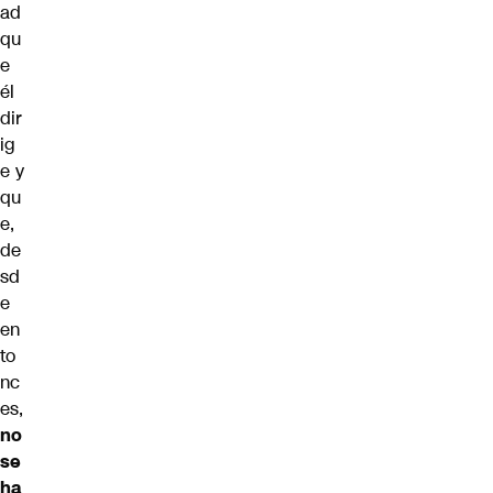
ad
qu
e
él
dir
ig
e y
qu
e,
de
sd
e
en
to
nc
es,
no
se
ha