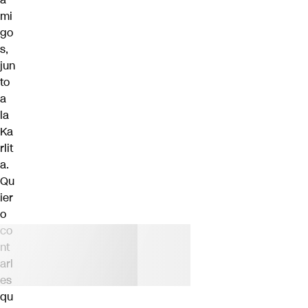
mi
go
s,
jun
to
a
la
Ka
rlit
a.
Qu
ier
o
co
nt
arl
es
qu