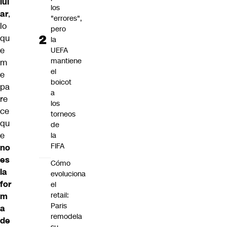
lul
los
ar
,
"errores",
lo
pero
qu
la
e
UEFA
mantiene
m
el
e
boicot
pa
a
re
los
ce
torneos
qu
de
e
la
FIFA
no
es
Cómo
la
evoluciona
for
el
retail:
m
Paris
a
remodela
de