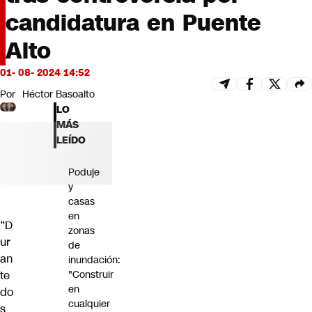
Futuro 360
candidatura en Puente
Opinión
Alto
01- 08- 2024 14:52
Por
Héctor Basoalto
LO
MÁS
LEÍDO
Poduje
y
casas
en
“D
zonas
ur
de
an
inundación:
"Construir
te
en
do
cualquier
s