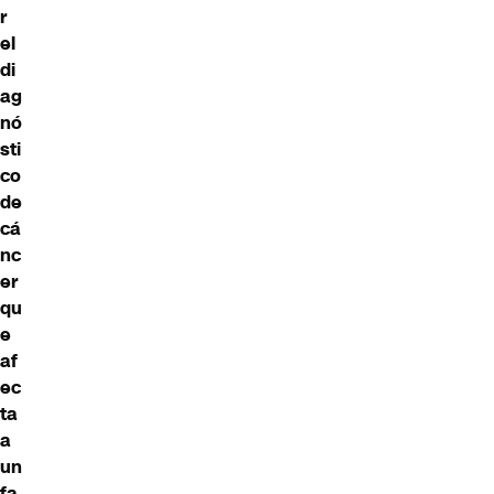
r
el
di
ag
nó
sti
co
de
cá
nc
er
qu
e
af
ec
ta
a
un
fa