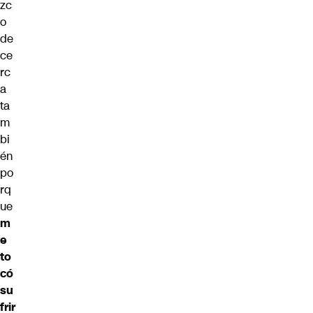
zc
o
de
ce
rc
a
ta
m
bi
én
po
rq
ue
m
e
to
có
su
frir