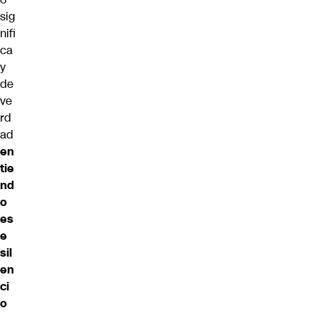
sig
nifi
ca
y
de
ve
rd
ad
en
tie
nd
o
es
e
sil
en
ci
o