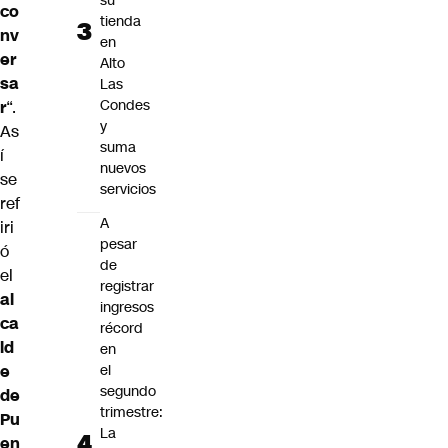
su
co
tienda
nv
en
er
Alto
sa
Las
Condes
r
“.
y
As
suma
í
nuevos
se
servicios
ref
A
iri
pesar
ó
de
el
registrar
al
ingresos
ca
récord
ld
en
el
e
segundo
de
trimestre:
Pu
La
en