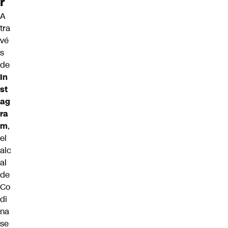
r
A
tra
vé
s
de
In
st
ag
ra
m
,
el
alc
al
de
Co
di
na
se