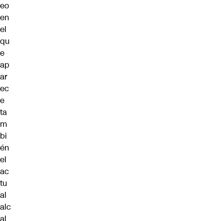
eo
en
el
qu
e
ap
ar
ec
e
ta
m
bi
én
el
ac
tu
al
alc
al