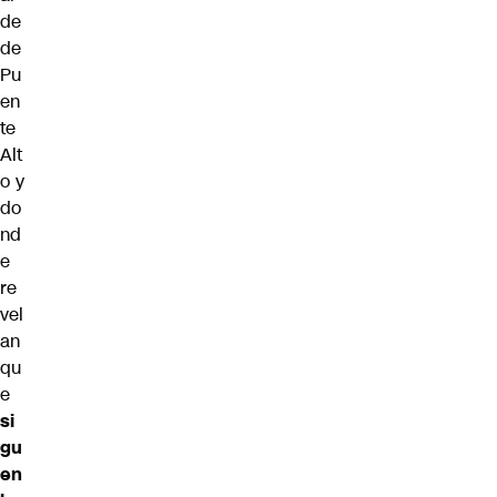
de
de
Pu
en
te
Alt
o y
do
nd
e
re
vel
an
qu
e
si
gu
en