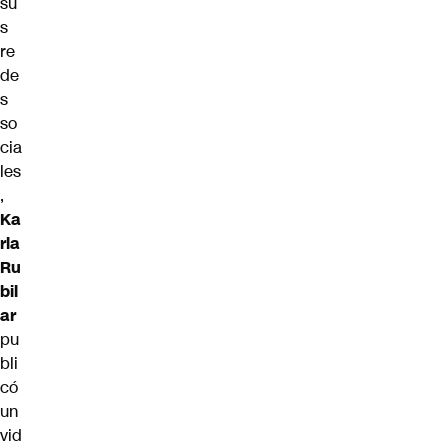
su
s
re
de
s
so
cia
les
,
Ka
rla
Ru
bil
ar
pu
bli
có
un
vid