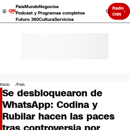
País
Mundo
Negocios
Radio
Podcast y Programas completos
CNN
Futuro 360
Cultura
Servicios
País
Mundo
Negocios
Inicio
País
Se desbloquearon de
Deportes
Programas completos
WhatsApp: Codina y
Cultura
Servicios
Rubilar hacen las paces
Bits
CNN Data
tras controversia por
CNN tiempo