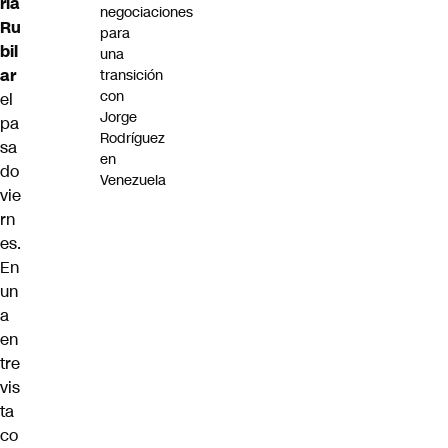
rla
negociaciones
Ru
para
bil
una
ar
transición
con
el
Jorge
pa
Rodríguez
sa
en
do
Venezuela
vie
rn
es.
En
un
a
en
tre
vis
ta
co