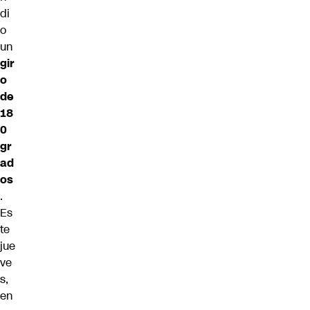
di
o
un
gir
o
de
18
0
gr
ad
os
.
Es
te
jue
ve
s,
en