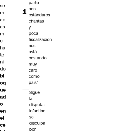
parte
se
con
m
estándares
an
chantas
as
y
poca
m
fiscalización
e
nos
ha
está
te
costando
ni
muy
do
caro
bl
como
país"
oq
ue
Sigue
ad
la
o
disputa:
en
Infantino
se
el
disculpa
ce
por