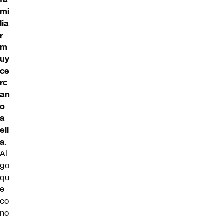
mi
lia
r
m
uy
ce
rc
an
o
a
ell
a
.
Al
go
qu
e
co
no