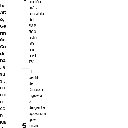
acción
te
más
Alt
rentable
o,
del
S&P
Ge
500
rm
este
án
año
Co
cae
di
casi
na
7%
, a
El
su
perfil
sit
de
ua
Dinorah
ció
Figuera,
n
la
dirigente
co
opositora
n
que
Ka
inicia