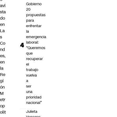
Gobierno
avi
20
sta
propuestas
do
para
en
enfrentar
La
la
s
emergencia
laboral:
Co
“Queremos
nd
que
es
,
recuperar
en
el
la
trabajo
Re
vuelva
gi
a
ser
ón
una
M
prioridad
etr
nacional”
op
Julieta
olit