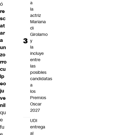
a
ó
la
re
actriz
sc
Mariana
at
di
ar
Girolamo
a
y
la
un
incluye
zo
entre
rro
las
cu
posibles
lp
candidatas
eo
a
ju
los
Premios
ve
Oscar
nil
2027
qu
e
UDI
fu
entrega
al
e