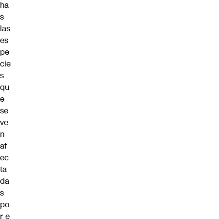
ha
s
las
es
pe
cie
s
qu
e
se
ve
n
af
ec
ta
da
s
po
r e