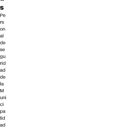
s
Pe
rs
on
al
de
se
gu
rid
ad
de
la
M
uni
ci
pa
lid
ad