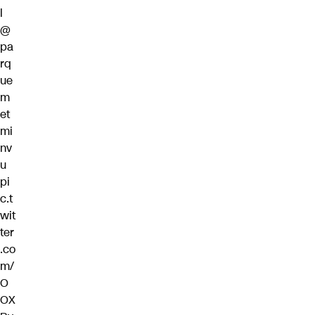
l
@
pa
rq
ue
m
et
mi
nv
u
pi
c.t
wit
ter
.co
m/
O
OX