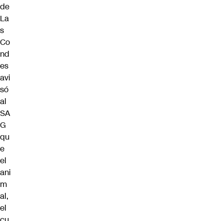
de
La
s
Co
nd
es
avi
só
al
SA
G
qu
e
el
ani
m
al,
el
cu