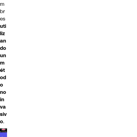
m
br
es
uti
liz
an
do
un
m
ét
od
o
no
in
va
siv
o
.