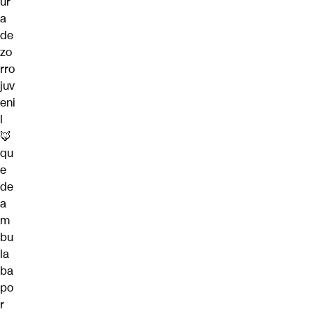
ur
a
de
zo
rro
juv
eni
l
🦊
qu
e
de
a
m
bu
la
ba
po
r