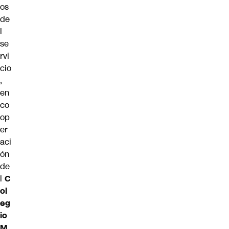
os
de
l
se
rvi
cio
,
en
co
op
er
aci
ón
de
l
C
ol
eg
io
M