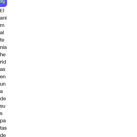
El
ani
m
al
te
nía
he
rid
as
en
un
a
de
su
s
pa
tas
de