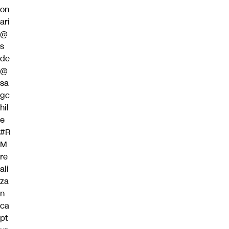
on
ari
@
s
de
@
sa
gc
hil
e
#R
M
re
ali
za
n
ca
pt