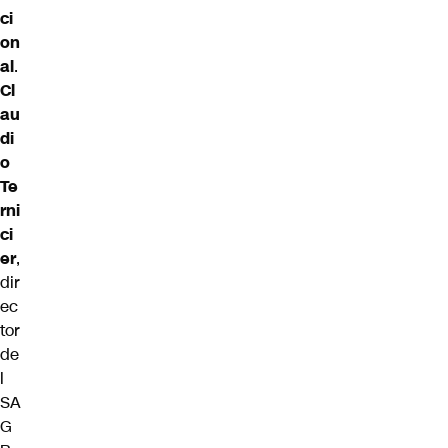
ci
on
al
.
Cl
au
di
o
Te
rni
ci
er
,
dir
ec
tor
de
l
SA
G