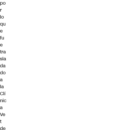
po
r
lo
qu
e
fu
e
tra
sla
da
do
a
la
Clí
nic
a
Ve
t
de