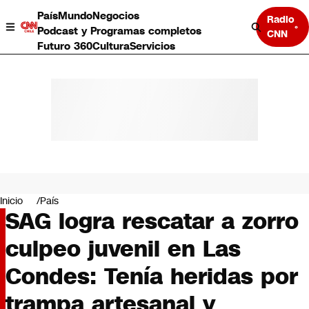
País
Mundo
Negocios
Radio
Podcast y Programas completos
CNN
Futuro 360
Cultura
Servicios
País
Mundo
Negocios
Inicio
País
SAG logra rescatar a zorro
Deportes
Programas completos
culpeo juvenil en Las
Cultura
Servicios
Condes: Tenía heridas por
Bits
CNN Data
trampa artesanal y
CNN tiempo