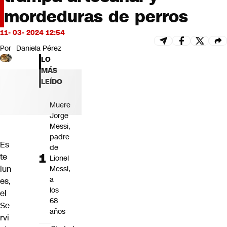
Futuro 360
mordeduras de perros
Opinión
11- 03- 2024 12:54
Por
Daniela Pérez
LO
MÁS
LEÍDO
Muere
Jorge
Messi,
padre
Es
de
te
Lionel
lun
Messi,
a
es,
los
el
68
Se
años
rvi