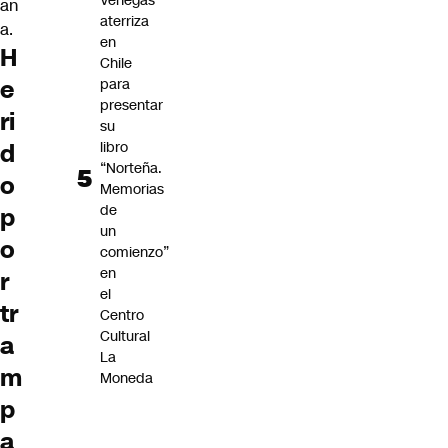
Venegas
an
aterriza
a.
en
H
Chile
e
para
presentar
ri
su
libro
d
“Norteña.
o
Memorias
de
p
un
o
comienzo”
en
r
el
tr
Centro
Cultural
a
La
m
Moneda
p
a