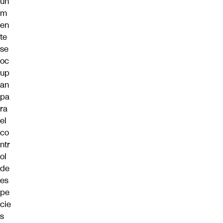
ún
m
en
te
se
oc
up
an
pa
ra
el
co
ntr
ol
de
es
pe
cie
s