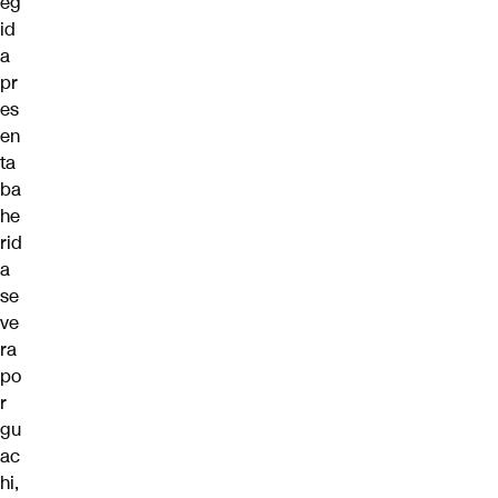
eg
id
a
pr
es
en
ta
ba
he
rid
a
se
ve
ra
po
r
gu
ac
hi,