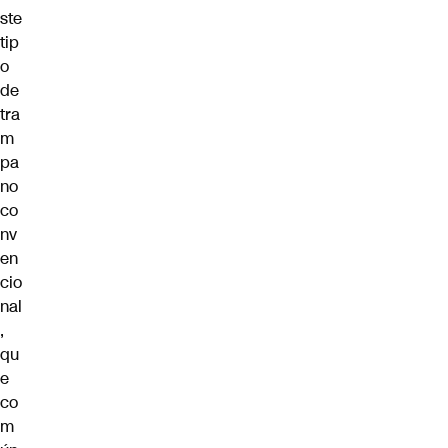
ste
tip
o
de
tra
m
pa
no
co
nv
en
cio
nal
,
qu
e
co
m