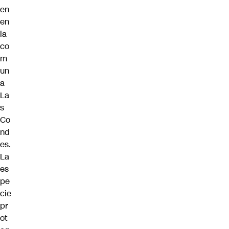
en
en
la
co
m
un
a
La
s
Co
nd
es.
La
es
pe
cie
pr
ot