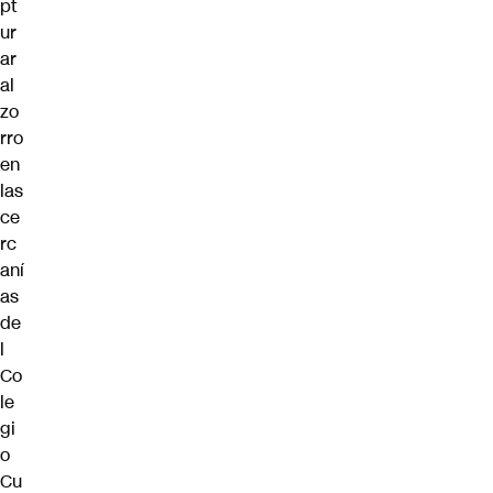
pt
ur
ar
al
zo
rro
en
las
ce
rc
aní
as
de
l
Co
le
gi
o
Cu