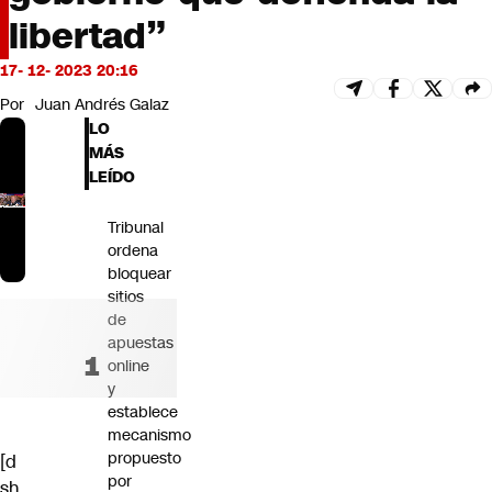
Futuro 360
libertad”
Opinión
17- 12- 2023 20:16
Por
Juan Andrés Galaz
LO
MÁS
LEÍDO
Tribunal
ordena
bloquear
sitios
de
apuestas
online
y
establece
mecanismo
propuesto
[d
por
sh