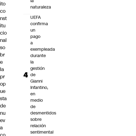
la
ito
naturaleza
co
UEFA
nst
confirma
itu
un
cio
pago
nal
a
so
exempleada
br
durante
e
la
gestión
la
de
pr
Gianni
op
Infantino,
ue
en
sta
medio
de
de
nu
desmentidos
sobre
ev
relación
a
sentimental
co