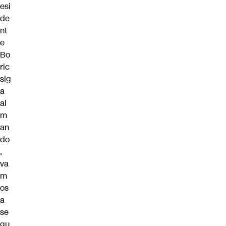
esi
de
nt
e
Bo
ric
sig
a
al
m
an
do
,
va
m
os
a
se
gu