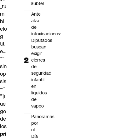
Subtel
_tu
m
Ante
alza
bl
de
elo
intoxicaciones:
g
Diputados
titl
buscan
e=
exigir
””
cierres
sin
de
seguridad
op
infantil
sis
en
=”
líquidos
”]L
de
ue
vapeo
go
Panoramas
de
por
los
el
pri
Día