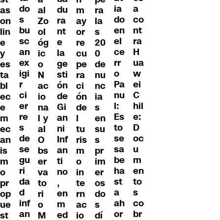
do
a
ia
du
as
al
m
ra
s
co
do
ra
on
Zo
ay
la
bu
nt
en
nt
lin
ol
or
s
sc
ra
el
e
e
óg
re
20
an
H
ce
la
y
ic
cu
0
ex
ua
rr
ge
es
o
pe
de
igi
w
o
sti
ta
N
ra
nu
r
ei
Pa
ón
bl
ac
ci
nc
ci
C
nu
de
ec
io
ón
ia
er
hil
l:
Gi
e
na
de
s
re
e:
Es
an
m
l y
l
en
s
D
to
ni
ec
al
tu
su
de
oc
se
Inf
an
O
ris
s
se
u
sa
an
is
bs
m
pr
gu
m
be
ti
m
er
o
im
ri
en
ha
no
o
va
in
er
da
to
st
,
pr
to
te
os
d
s
a
en
op
ri
rn
do
inf
co
ah
m
ue
o
ac
s
an
br
or
ed
st
M
io
dí