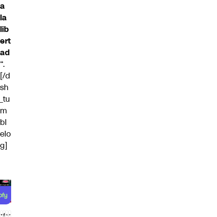
a
la
lib
ert
ad
“.
[/d
sh
_tu
m
bl
elo
g]