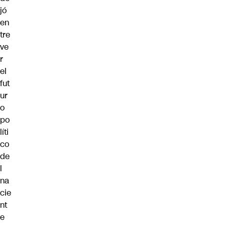
jó
en
tre
ve
r
el
fut
ur
o
po
líti
co
de
l
na
cie
nt
e