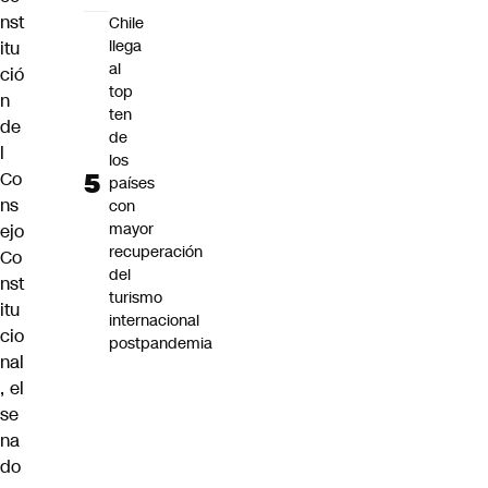
nst
Chile
llega
itu
al
ció
top
n
ten
de
de
l
los
Co
países
ns
con
mayor
ejo
recuperación
Co
del
nst
turismo
itu
internacional
cio
postpandemia
nal
, el
se
na
do