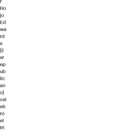
r
Ro
jo
Ed
wa
rd
s
(E
xr
ep
ub
lic
an
o)
cel
eb
ró
el
tri