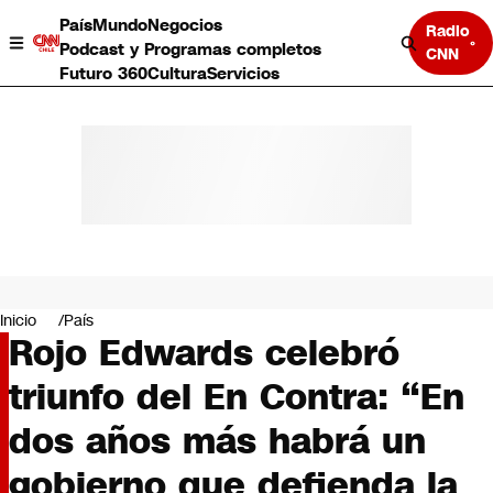
País
Mundo
Negocios
Radio
Podcast y Programas completos
CNN
Futuro 360
Cultura
Servicios
País
Mundo
Negocios
Inicio
País
Rojo Edwards celebró
Deportes
Programas completos
triunfo del En Contra: “En
Cultura
Servicios
dos años más habrá un
Bits
CNN Data
gobierno que defienda la
CNN tiempo