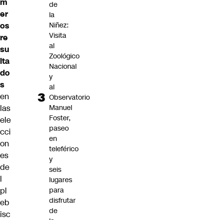
m
de
er
la
os
Niñez:
Visita
re
al
su
Zoológico
lta
Nacional
do
y
s
al
en
Observatorio
las
Manuel
Foster,
ele
paseo
cci
en
on
teleférico
es
y
de
seis
l
lugares
pl
para
disfrutar
eb
de
isc