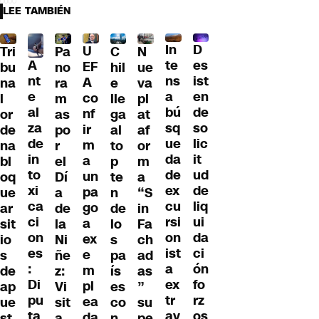
LEE TAMBIÉN
D
In
U
Tri
Pa
C
N
A
es
te
EF
bu
no
hil
ue
nt
ist
ns
A
na
ra
e
va
e
en
a
co
l
m
lle
pl
al
de
bú
nf
or
as
ga
at
za
so
sq
ir
de
po
al
af
de
lic
ue
m
na
r
to
or
in
it
da
a
bl
el
p
m
to
ud
de
un
oq
Dí
te
a
xi
de
ex
pa
ue
a
n
“S
ca
liq
cu
go
ar
de
de
in
ci
ui
rsi
a
sit
la
lo
Fa
on
da
on
ex
io
Ni
s
ch
es
ci
ist
e
s
ñe
pa
ad
:
ón
a
m
de
z:
ís
as
Di
fo
ex
pl
ap
Vi
es
”
pu
rz
tr
ea
ue
sit
co
su
ta
os
av
da
st
a
n
pe