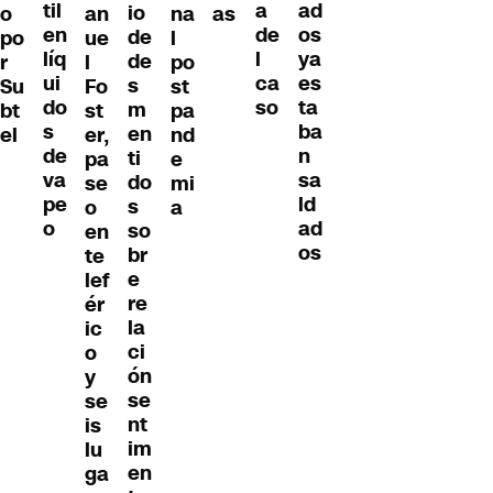
til
ad
a
io
o
an
na
as
en
os
de
de
po
ue
l
líq
ya
l
de
r
l
po
ui
es
ca
s
Su
Fo
st
do
ta
so
m
bt
st
pa
s
ba
en
el
er,
nd
de
n
ti
pa
e
va
sa
do
se
mi
pe
ld
s
o
a
o
ad
so
en
os
br
te
e
lef
re
ér
la
ic
ci
o
ón
y
se
se
nt
is
im
lu
en
ga