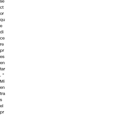
se
ct
or
qu
e
di
ce
re
pr
es
en
tar
. “
Mi
en
tra
s
el
pr