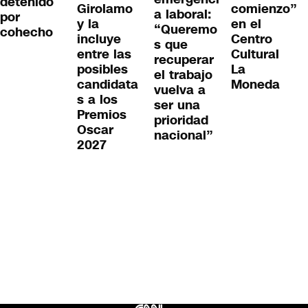
detenido
Girolamo
comienzo”
a laboral:
por
y la
en el
“Queremo
cohecho
incluye
Centro
s que
entre las
Cultural
recuperar
posibles
La
el trabajo
candidata
Moneda
vuelva a
s a los
ser una
Premios
prioridad
Oscar
nacional”
2027