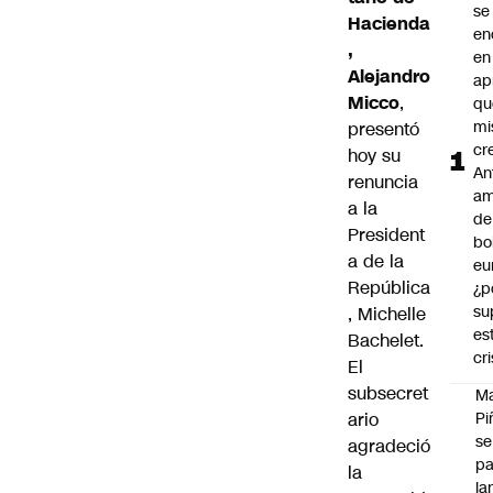
se
Hacienda
en
,
en
Alejandro
ap
Micco
,
qu
m
presentó
cr
hoy su
An
renuncia
am
a la
de
President
bo
a de la
eu
República
¿p
su
, Michelle
es
Bachelet.
cri
El
subsecret
M
ario
Pi
se
agradeció
pa
la
la