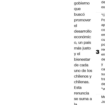
de
gobierno
ex
que
buscó
“C
promover
Po
ap
el
co
desarrollo
e
económic
cu
o, un país
po
más justo
re
y el
en
bienestar
de
y
de cada
ca
uno de los
su
chilenos y
tr
chilenas.
d
Esta
"v
renuncia
M
se suma a
Jo
la