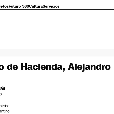
letos
Futuro 360
Cultura
Servicios
io de Hacienda, Alejandro
MÁS
O
lisis:
fantino