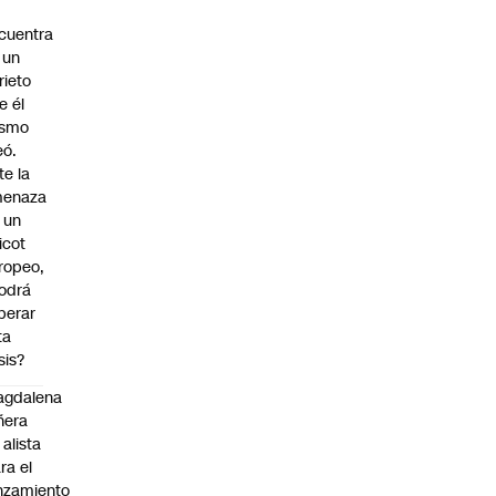
cuentra
 un
rieto
e él
ismo
eó.
te la
enaza
 un
icot
ropeo,
odrá
perar
ta
sis?
agdalena
ñera
 alista
ra el
nzamiento