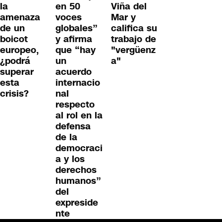
la
en 50
Viña del
amenaza
voces
Mar y
de un
globales”
califica su
boicot
y afirma
trabajo de
europeo,
que “hay
"vergüenz
¿podrá
un
a"
superar
acuerdo
esta
internacio
crisis?
nal
respecto
al rol en la
defensa
de la
democraci
a y los
derechos
humanos”
del
expreside
nte