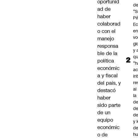
oportunid
d
ad de
“S
haber
Pi
colaborad
Ec
o con el
en
vo
manejo
gl
responsa
y 
ble de la
q
política
“h
económic
ac
a y fiscal
in
del país, y
re
al
destacó
la
haber
de
sido parte
de
de un
d
equipo
y 
económic
de
o de
h