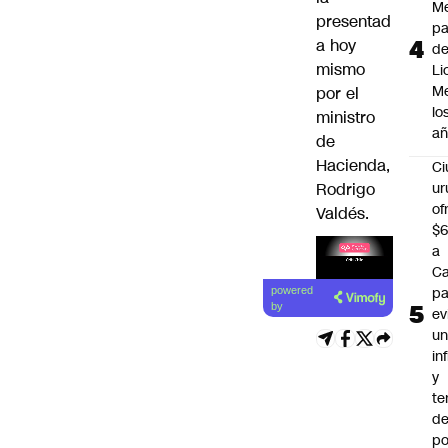
Me
presentad
p
a hoy
d
mismo
Li
Me
por el
lo
ministro
añ
de
Hacienda,
C
Rodrigo
ur
of
Valdés.
$6
a
Ca
pa
powered
by
ev
u
in
y
te
de
po