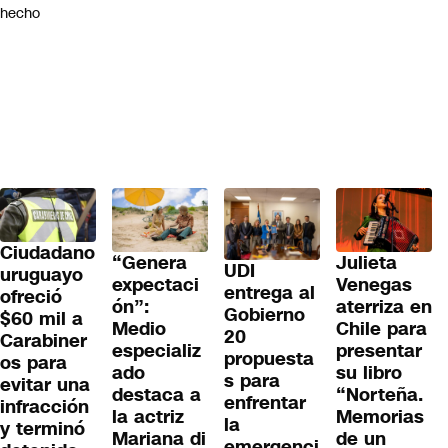
ohecho
Ciudadano
“Genera
Julieta
UDI
uruguayo
expectaci
Venegas
entrega al
ofreció
ón”:
aterriza en
Gobierno
$60 mil a
Medio
Chile para
20
Carabiner
especializ
presentar
propuesta
os para
ado
su libro
s para
evitar una
destaca a
“Norteña.
enfrentar
infracción
la actriz
Memorias
la
y terminó
Mariana di
de un
emergenci