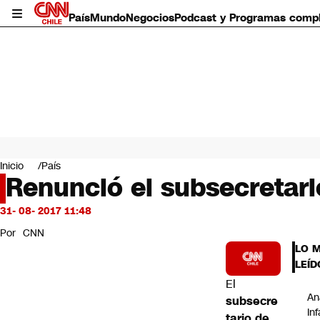
País
Mundo
Negocios
Podcast y Programas comp
País
Mundo
Inicio
País
Negocios
Renunció el subsecretar
Deportes
Programas completos
31- 08- 2017 11:48
Cultura
Por
CNN
Servicios
LO 
Bits
LEÍD
CNN Data
El
CNN tiempo
Aná
subsecre
Futuro 360
In
tario de
Opinión