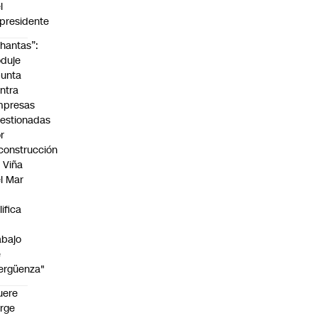
l
presidente
hantas”:
duje
unta
ntra
mpresas
estionadas
r
construcción
 Viña
l Mar
lifica
abajo
e
ergüenza"
uere
rge