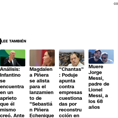
c
LEE TAMBIÉN
Muere
Análisis:
Magdalen
“Chantas”
Jorge
Infantino
a Piñera
: Poduje
Messi,
se
se alista
apunta
padre de
encuentra
para el
contra
Lionel
en un
lanzamien
empresas
Messi, a
aprieto
to de
cuestiona
los 68
que él
“Sebastiá
das por
años
mismo
n Piñera
reconstru
creó. Ante
Echenique
cción en