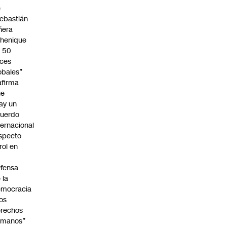
e
ebastián
ñera
henique
 50
ces
obales”
afirma
ue
ay un
uerdo
ternacional
specto
 rol en
fensa
 la
emocracia
los
rechos
umanos”