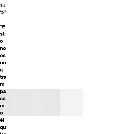
10
%”
.
“
E
st
o
no
es
un
a
tra
m
pa
co
m
o
él
qu