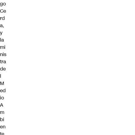
go
Ce
rd
a
,
y
la
mi
nis
tra
de
l
M
ed
io
A
m
bi
en
te,