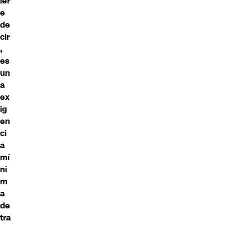
ier
e
de
cir
,
es
un
a
ex
ig
en
ci
a
mí
ni
m
a
de
tra