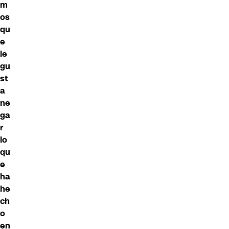
m
os
qu
e
le
gu
st
a
ne
ga
r
lo
qu
e
ha
he
ch
o
en