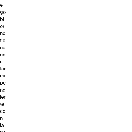
e
go
bi
er
no
tie
ne
un
a
tar
ea
pe
nd
ien
te
co
n
la