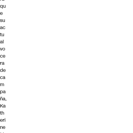
qu
e
su
ac
tu
al
vo
ce
ra
de
ca
m
pa
ña,
Ka
th
eri
ne