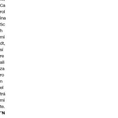
Ca
rol
ina
Sc
h
mi
dt
,
sí
re
ali
za
ro
n
el
trá
mi
te.
“
N