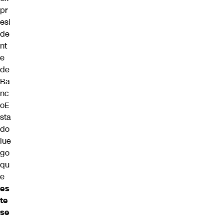
pr
esi
de
nt
e
de
Ba
nc
oE
sta
do
lue
go
qu
e
es
te
se