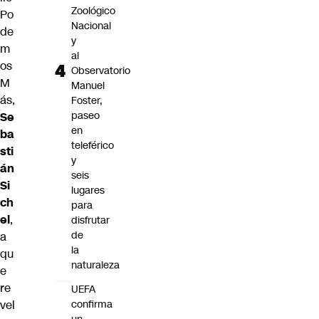
Zoológico
Po
Nacional
de
y
m
al
os
Observatorio
M
Manuel
ás,
Foster,
paseo
Se
en
ba
teleférico
sti
y
án
seis
Si
lugares
ch
para
el
,
disfrutar
de
a
la
qu
naturaleza
e
re
UEFA
confirma
vel