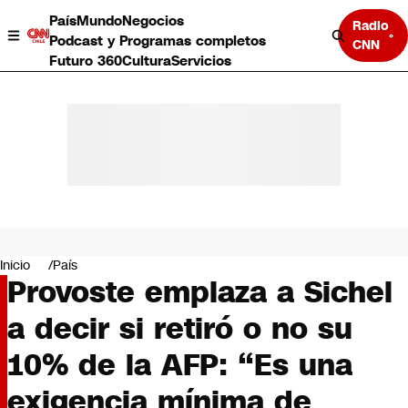
País
Mundo
Negocios
Radio
Podcast y Programas completos
CNN
Futuro 360
Cultura
Servicios
País
Mundo
Negocios
Inicio
País
Provoste emplaza a Sichel
Deportes
Programas completos
a decir si retiró o no su
Cultura
Servicios
10% de la AFP: “Es una
Bits
CNN Data
exigencia mínima de
CNN tiempo