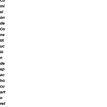
Co
mi
si
ón
de
Co
ns
tit
uc
ió
n
de
sp
ac
hó
cu
art
o
ret