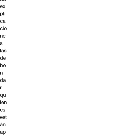
ex
pli
ca
cio
ne
s
las
de
be
n
da
r
qu
ien
es
est
án
ap