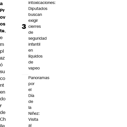
intoxicaciones:
a
Diputados
Pr
buscan
ov
exigir
os
cierres
te
,
de
e
seguridad
m
infantil
en
pl
líquidos
az
de
ó
vapeo
su
Panoramas
co
por
nt
el
en
Día
do
de
r
la
de
Niñez:
Ch
Visita
al
ile