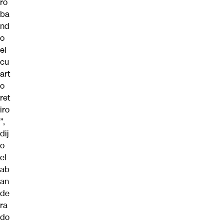
ro
ba
nd
o
el
cu
art
o
ret
iro
”,
dij
o
el
ab
an
de
ra
do