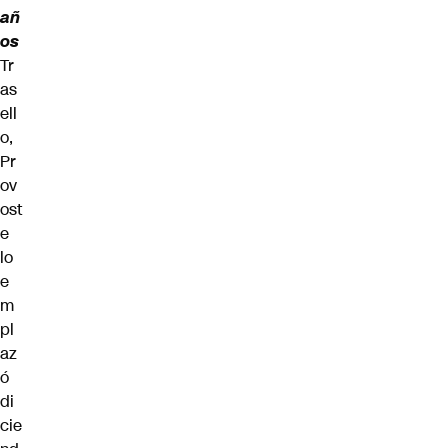
añ
os
Tr
as
ell
o,
Pr
ov
ost
e
lo
e
m
pl
az
ó
di
cie