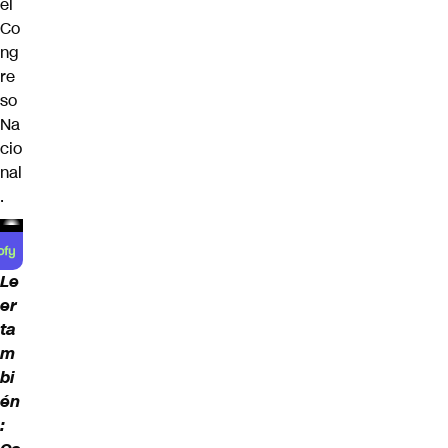
el
Co
ng
re
so
Na
cio
nal
.
Le
er
ta
m
bi
én
: