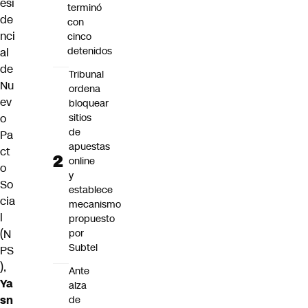
esi
terminó
de
con
nci
cinco
detenidos
al
de
Tribunal
Nu
ordena
ev
bloquear
sitios
o
de
Pa
apuestas
ct
online
o
y
So
establece
cia
mecanismo
l
propuesto
por
(N
Subtel
PS
),
Ante
Ya
alza
sn
de