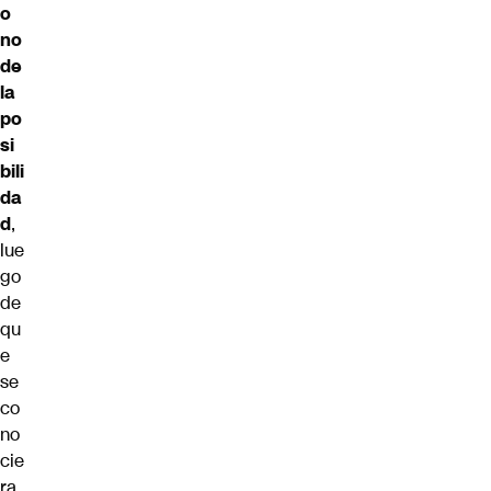
o
no
de
la
po
si
bili
da
d
,
lue
go
de
qu
e
se
co
no
cie
ra