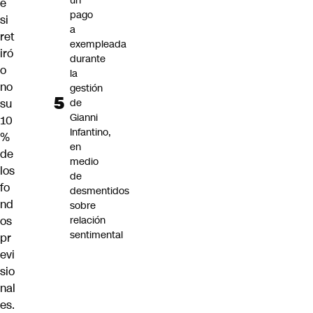
un
e
pago
si
a
ret
exempleada
iró
durante
o
la
no
gestión
de
su
Gianni
10
Infantino,
%
en
de
medio
los
de
fo
desmentidos
nd
sobre
relación
os
sentimental
pr
evi
sio
nal
es.