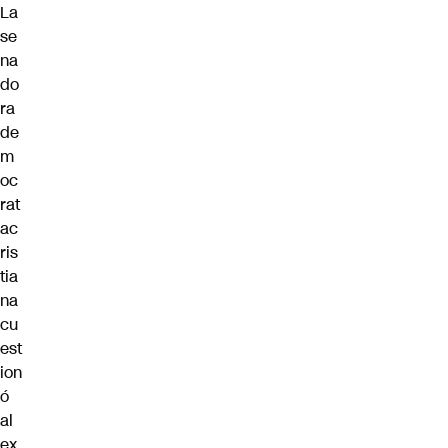
La
se
na
do
ra
de
m
oc
rat
ac
ris
tia
na
cu
est
ion
ó
al
ex