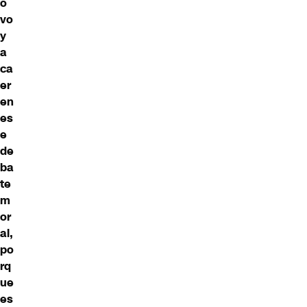
o
vo
y
a
ca
er
en
es
e
de
ba
te
m
or
al,
po
rq
ue
es