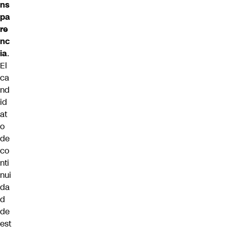
ns
pa
re
nc
ia
.
El
ca
nd
id
at
o
de
co
nti
nui
da
d
de
est