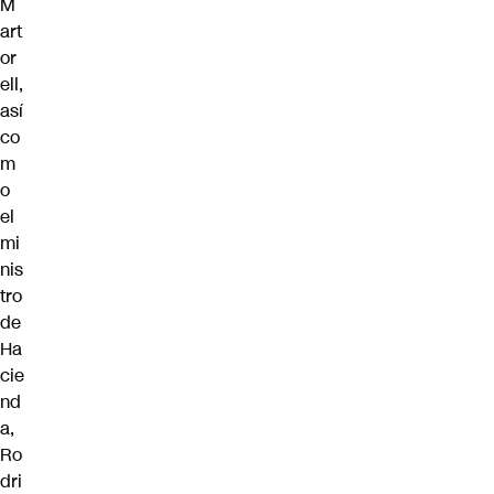
M
art
or
ell
,
así
co
m
o
el
mi
nis
tro
de
Ha
cie
nd
a,
Ro
dri