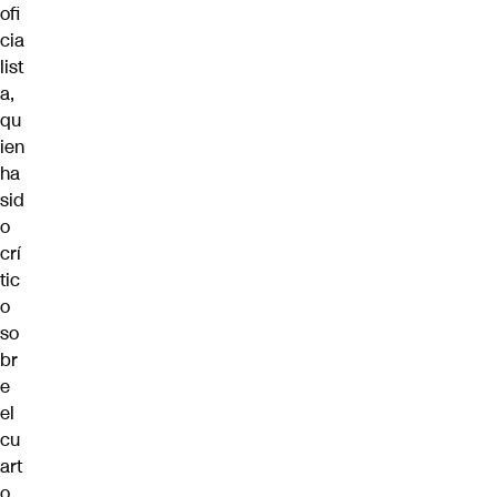
ofi
cia
list
a,
qu
ien
ha
sid
o
crí
tic
o
so
br
e
el
cu
art
o