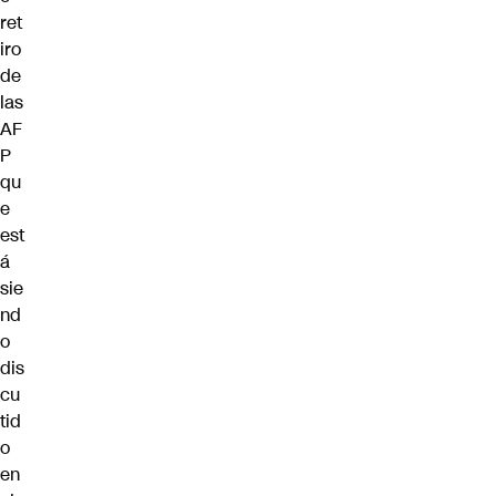
ret
iro
de
las
AF
P
qu
e
est
á
sie
nd
o
dis
cu
tid
o
en