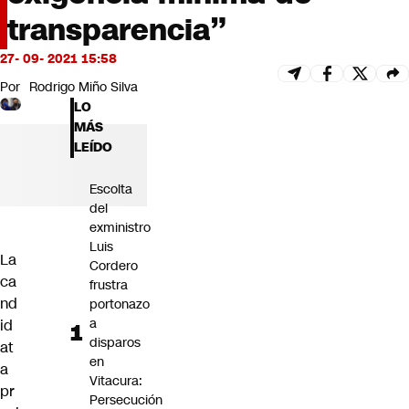
Futuro 360
transparencia”
Opinión
27- 09- 2021 15:58
Por
Rodrigo Miño Silva
LO
MÁS
LEÍDO
Escolta
del
exministro
Luis
La
Cordero
ca
frustra
nd
portonazo
a
id
disparos
at
en
a
Vitacura:
pr
Persecución