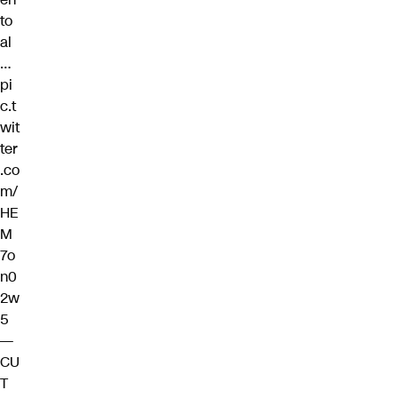
to
al
…
pi
c.t
wit
ter
.co
m/
HE
M
7o
n0
2w
5
—
CU
T