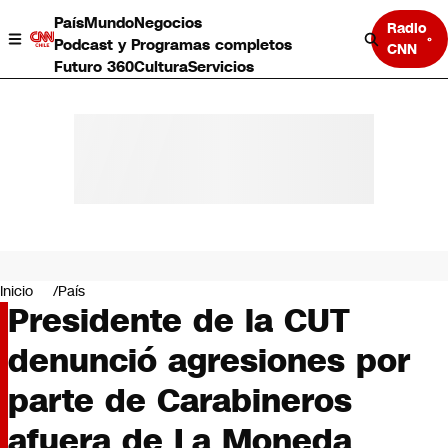
País
Mundo
Negocios
Radio
Podcast y Programas completos
CNN
Futuro 360
Cultura
Servicios
País
Mundo
Negocios
Inicio
País
Presidente de la CUT
Deportes
Programas completos
denunció agresiones por
Cultura
Servicios
parte de Carabineros
Bits
CNN Data
afuera de La Moneda
CNN tiempo