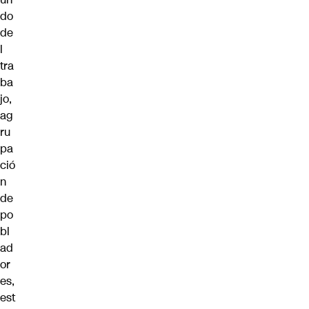
do
de
l
tra
ba
jo,
ag
ru
pa
ció
n
de
po
bl
ad
or
es,
est