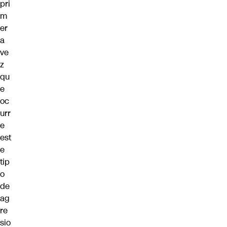
pri
m
er
a
ve
z
qu
e
oc
urr
e
est
e
tip
o
de
ag
re
sio