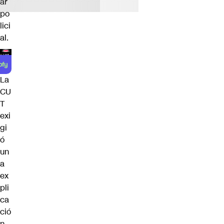
ar
po
lici
al.
La
CU
T
exi
gi
ó
un
a
ex
pli
ca
ció
n