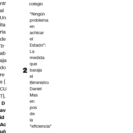
ntr
colegio
al
"Ningún
Un
problema
ita
en
ria
achicar
de
el
Estado":
Tr
La
ab
medida
aja
que
do
baraja
re
el
s
(
Biministro
CU
Daniel
Mas
T),
en
D
pos
av
de
id
la
Ac
"eficiencia"
uñ