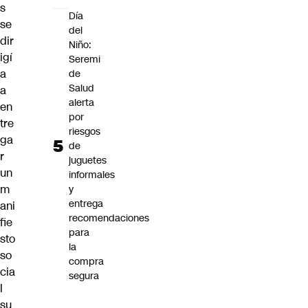
s
Día
se
del
dir
Niño:
igí
Seremi
a
de
Salud
a
alerta
en
por
tre
riesgos
ga
de
r
juguetes
un
informales
m
y
entrega
ani
recomendaciones
fie
para
sto
la
so
compra
cia
segura
l
su