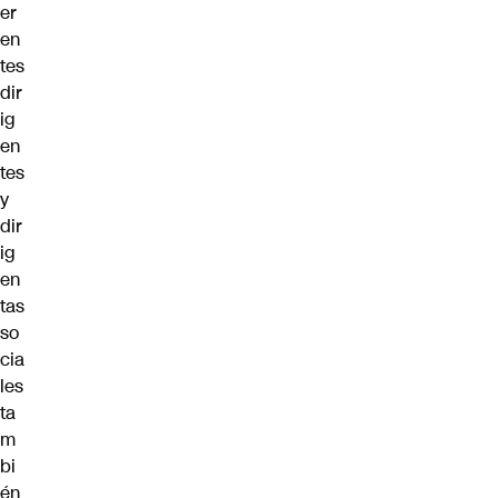
er
en
tes
dir
ig
en
tes
y
dir
ig
en
tas
so
cia
les
ta
m
bi
én