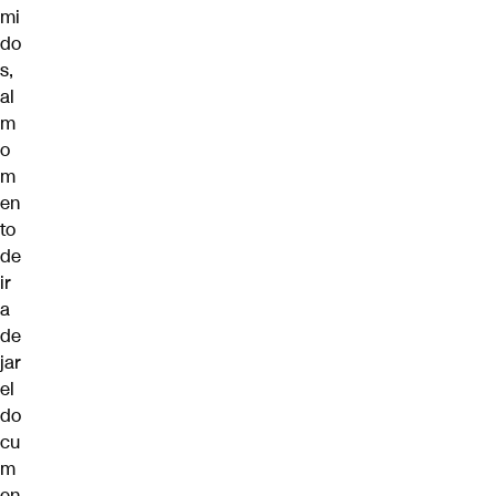
mi
do
s,
al
m
o
m
en
to
de
ir
a
de
jar
el
do
cu
m
en