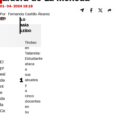
Futuro 360
01- 04- 2024 18:18
Opinión
Por
Fernanda Castillo Álvarez
LO
MÁS
LEÍDO
Tiroteo
en
Tailandia:
Estudiante
El
ataca
pr
a
esi
sus
de
abuelos
y
nt
a
e
cinco
de
docentes
la
en
Ce
su