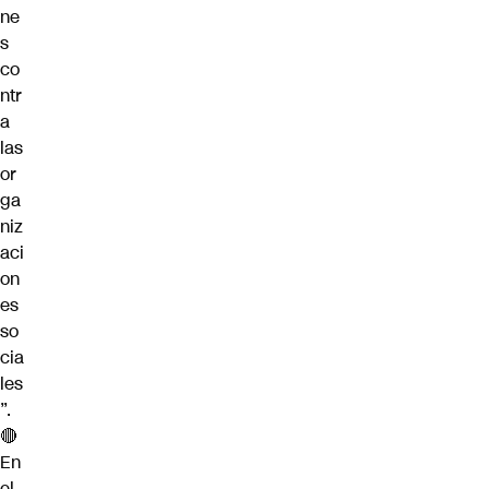
ne
s
co
ntr
a
las
or
ga
niz
aci
on
es
so
cia
les
”.
🔴
En
el