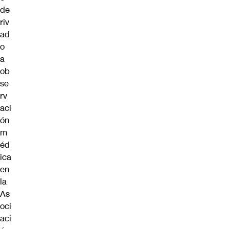
de
riv
ad
o
a
ob
se
rv
aci
ón
m
éd
ica
en
la
As
oci
aci