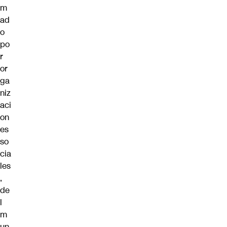
m
ad
o
po
r
or
ga
niz
aci
on
es
so
cia
les
,
de
l
m
un