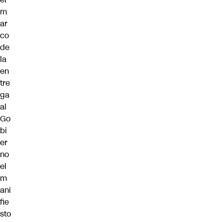
m
ar
co
de
la
en
tre
ga
al
Go
bi
er
no
el
m
ani
fie
sto