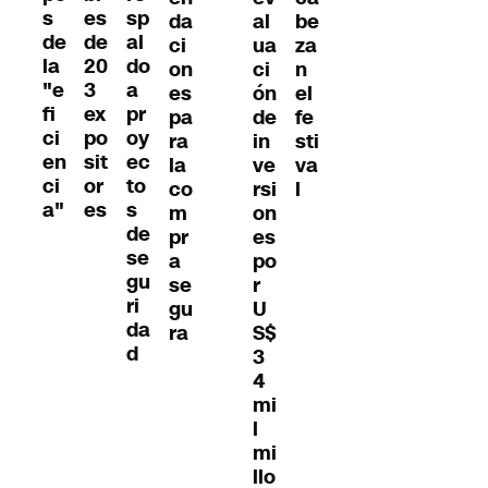
s
es
sp
da
al
be
de
de
al
ci
ua
za
la
20
do
on
ci
n
"e
3
a
es
ón
el
fi
ex
pr
pa
de
fe
ci
po
oy
ra
in
sti
en
sit
ec
la
ve
va
ci
or
to
co
rsi
l
a"
es
s
m
on
de
pr
es
se
a
po
gu
se
r
ri
gu
U
da
ra
S$
d
3
4
mi
l
mi
llo