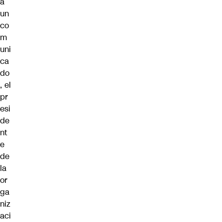
a
un
co
m
uni
ca
do
, el
pr
esi
de
nt
e
de
la
or
ga
niz
aci