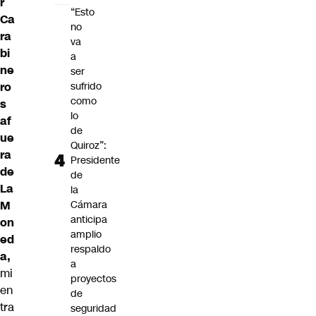
r
“Esto
Ca
no
ra
va
bi
a
ne
ser
ro
sufrido
como
s
lo
af
de
ue
Quiroz”:
ra
Presidente
de
de
La
la
M
Cámara
anticipa
on
amplio
ed
respaldo
a,
a
mi
proyectos
en
de
tra
seguridad