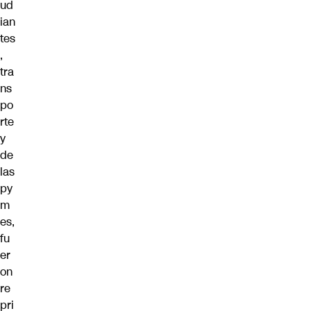
ud
ian
tes
,
tra
ns
po
rte
y
de
las
py
m
es,
fu
er
on
re
pri