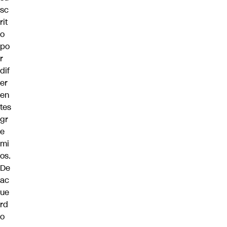
sc
rit
o
po
r
dif
er
en
tes
gr
e
mi
os.
De
ac
ue
rd
o