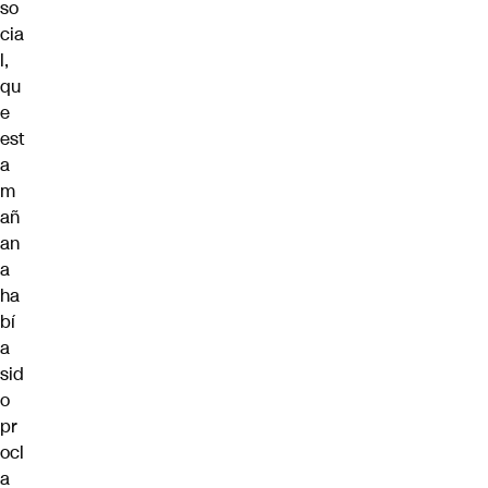
so
cia
l,
qu
e
est
a
m
añ
an
a
ha
bí
a
sid
o
pr
ocl
a