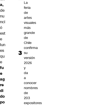
La
a,
feria
de
de
nu
artes
nci
visuales
ó
más
grande
est
de
e
Chile
lun
confirma
es
su
qu
versión
e
2026
fu
y
da
e
a
ag
conocer
re
nombres
di
de
do
203
po
expositores