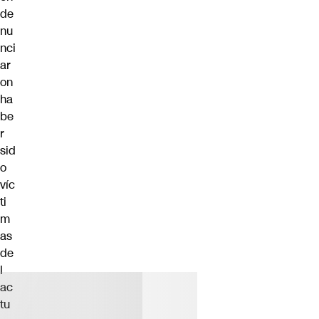
de
nu
nci
ar
on
ha
be
r
sid
o
víc
ti
m
as
de
l
ac
tu