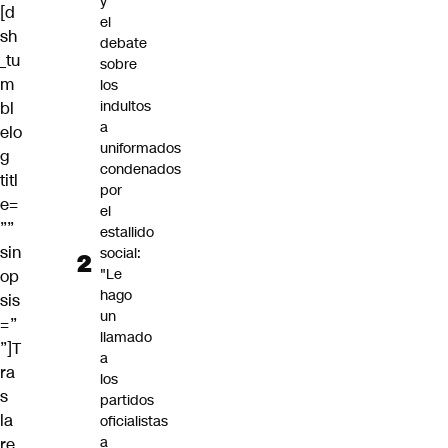
y
[d
el
sh
debate
_tu
sobre
m
los
indultos
bl
a
elo
uniformados
g
condenados
titl
por
e=
el
””
estallido
sin
social:
"Le
op
hago
sis
un
=”
llamado
”]T
a
ra
los
s
partidos
la
oficialistas
a
re