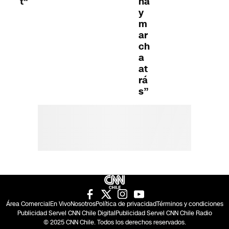
t"
ha
y
m
ar
ch
a
at
rá
s”
Área Comercial
En Vivo
Nosotros
Política de privacidad
Términos y condiciones
Publicidad Servel CNN Chile Digital
Publicidad Servel CNN Chile Radio
© 2025 CNN Chile. Todos los derechos reservados.