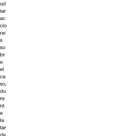
ud
iar
ac
cio
ne
s
so
br
e
el
ca
so,
du
ra
nt
e
la
tar
de