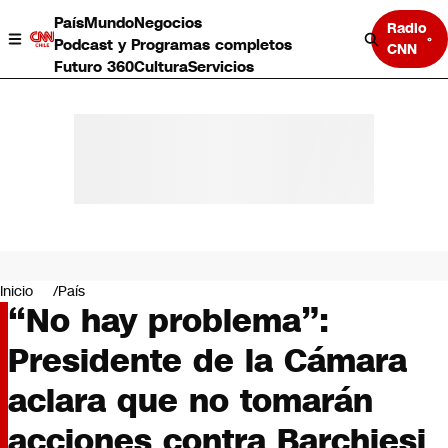
País
Mundo
Negocios
Radio
Podcast y Programas completos
CNN
Futuro 360
Cultura
Servicios
País
Mundo
Negocios
Inicio
País
“No hay problema”:
Deportes
Programas completos
Presidente de la Cámara
Cultura
Servicios
aclara que no tomarán
Bits
CNN Data
acciones contra Barchiesi
CNN tiempo