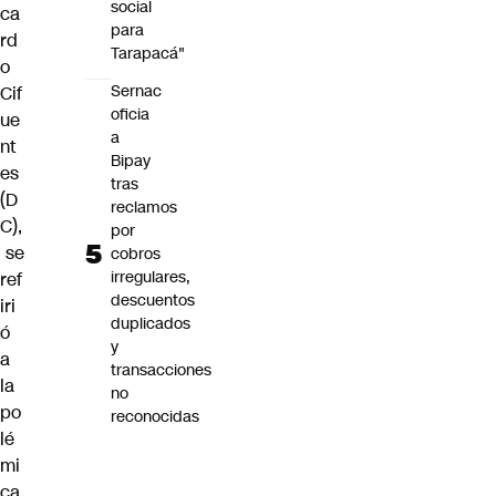
social
ca
para
rd
Tarapacá"
o
Sernac
Cif
oficia
ue
a
nt
Bipay
es
tras
(D
reclamos
C),
por
se
cobros
irregulares,
ref
descuentos
iri
duplicados
ó
y
a
transacciones
la
no
po
reconocidas
lé
mi
ca