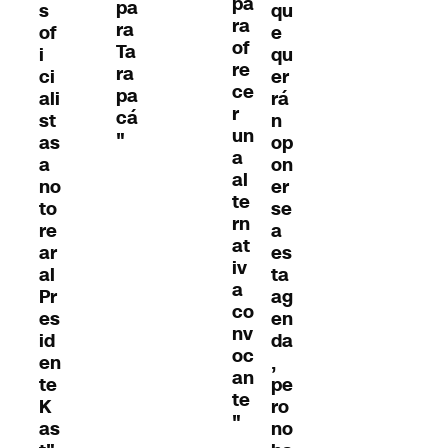
pa
pa
s
qu
ra
ra
of
e
of
Ta
i
qu
re
ra
ci
er
ce
pa
ali
rá
r
cá
st
n
un
"
as
op
a
a
on
al
no
er
te
to
se
rn
re
a
at
ar
es
iv
al
ta
a
Pr
ag
co
es
en
nv
id
da
oc
en
,
an
te
pe
te
K
ro
"
as
no