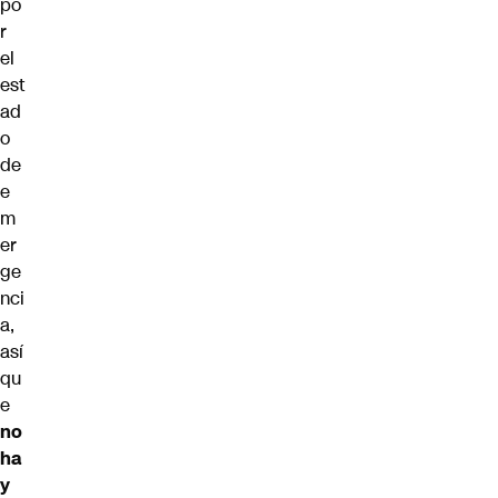
po
r
el
est
ad
o
de
e
m
er
ge
nci
a,
así
qu
e
no
ha
y