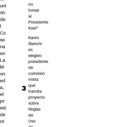
no
uni
torear
ón
al
de
Presidente
l
Kast"
Co
Karim
se
Bianchi
na
es
en
elegido
La
presidente
M
de
on
comisión
mixta
ed
que
a,
tramita
el
proyecto
pr
sobre
esi
Reglas
de
de
nt
Uso