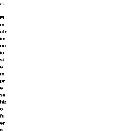
ad
.
El
m
atr
im
on
io
si
e
m
pr
e
se
hiz
o
fu
er
a