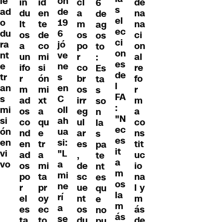
le
ón
in
id
cl
de
6
s
ad
de
du
en
a
na
de
el
o
19
lt
te
m
na
ag
ec
du
6
os
de
os
ci
os
ci
ra
jó
a
co
po
on
to
on
nt
ve
un
mi
r
al
:
es
e
ne
ifo
si
co
re
Es
de
tr
s
r
ón
br
fo
ta
l
an
en
m
mi
os
r
s
FA
s
C
ad
xt
irr
m
so
:
mi
oll
os
a
eg
a
n
"N
si
ah
co
qu
ul
co
la
ec
ón
ua
nd
e
ar
ns
s
es
en
si:
en
tr
es
tit
pa
it
vi
"L
ad
a
,
uc
te
a
vo
a
os
mi
de
io
nt
m
mi
po
ta
sc
na
es
os
ne
r
pr
ue
l y
qu
la
rí
el
oy
nt
m
e
m
a
es
ec
os
ás
no
ás
se
ta
to
du
de
pu