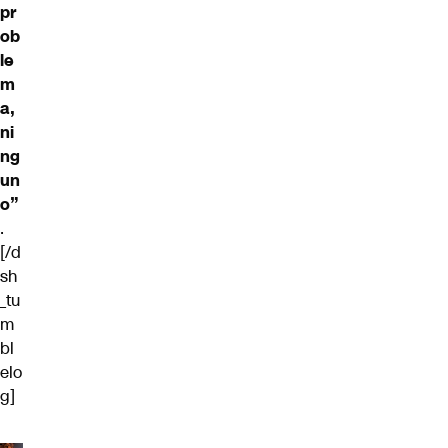
pr
ob
le
m
a,
ni
ng
un
o”
.
[/d
sh
_tu
m
bl
elo
g]