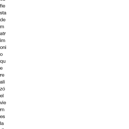
fie
sta
de
m
atr
im
oni
o
qu
e
re
ali
zó
el
vie
rn
es
la