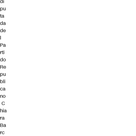
di
pu
ta
da
de
l
Pa
rti
do
Re
pu
bli
ca
no
C
hia
ra
Ba
rc