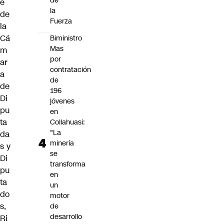
de
e
la
de
Fuerza
la
Cá
Biministro
Mas
m
por
ar
contratación
a
de
de
196
Di
jóvenes
pu
en
ta
Collahuasi:
"La
da
minería
s y
se
Di
transforma
pu
en
ta
un
do
motor
s,
de
desarrollo
Ri